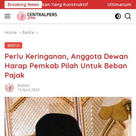
Skip
kan Masukan Yang Konstruktif
Breaking News
Ultimatum DPP LPK-RI ke
to
content
Home
Berita
BERITA
Perlu Keringanan, Anggota Dewan
Harap Pemkab Pilah Untuk Beban
Pajak
Redaksi
16 April 2024