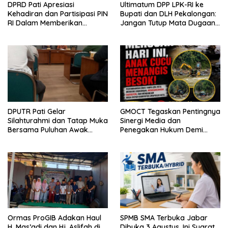
DPRD Pati Apresiasi
Ultimatum DPP LPK-RI ke
Kehadiran dan Partisipasi PIN
Bupati dan DLH Pekalongan:
RI Dalam Memberikan
Jangan Tutup Mata Dugaan
Masukan Yang Konstruktif
Pencemaran Limbah
Laundry, Siap Tempuh Jalur
Hukum Sampai Tingkat Pusat
DPUTR Pati Gelar
GMOCT Tegaskan Pentingnya
Silahturahmi dan Tatap Muka
Sinergi Media dan
Bersama Puluhan Awak
Penegakan Hukum Demi
Media Dari Berbagai
Masa Depan Kabupaten
Perusahaan Pers di Pati
Limapuluh Kota
Ormas ProGIB Adakan Haul
SPMB SMA Terbuka Jabar
H. Mas’adi dan Hj. Aslifah di
Dibuka 3 Agustus, Ini Syarat,