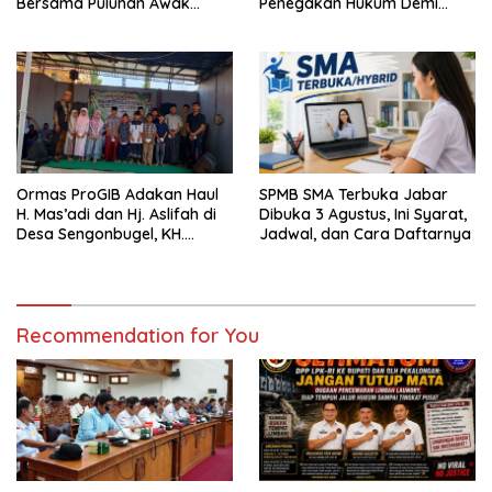
Bersama Puluhan Awak
Penegakan Hukum Demi
Media Dari Berbagai
Masa Depan Kabupaten
Perusahaan Pers di Pati
Limapuluh Kota
Ormas ProGIB Adakan Haul
SPMB SMA Terbuka Jabar
H. Mas’adi dan Hj. Aslifah di
Dibuka 3 Agustus, Ini Syarat,
Desa Sengonbugel, KH.
Jadwal, dan Cara Daftarnya
Akmal Salim Ajak Jamaah
Perbanyak Amal Saleh
Recommendation for You