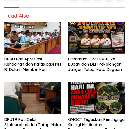
Read Also
DPRD Pati Apresiasi
Ultimatum DPP LPK-RI ke
Kehadiran dan Partisipasi PIN
Bupati dan DLH Pekalongan:
RI Dalam Memberikan
Jangan Tutup Mata Dugaan
Masukan Yang Konstruktif
Pencemaran Limbah
Laundry, Siap Tempuh Jalur
Hukum Sampai Tingkat Pusat
DPUTR Pati Gelar
GMOCT Tegaskan Pentingnya
Silahturahmi dan Tatap Muka
Sinergi Media dan