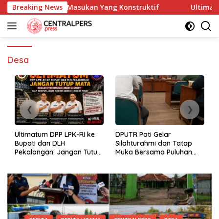
Skip
m Memberikan Masukan Yang Konstruktif
Breaking News
Ultimatum DPP 
to
content
Desa
Ultimatum DPP LPK-RI ke
DPUTR Pati Gelar
Bupati dan DLH
Silahturahmi dan Tatap
Pekalongan: Jangan Tutup
Muka Bersama Puluhan
Mata Dugaan Pencemaran
Awak Media Dari Berbagai
Limbah Laundry, Siap
Perusahaan Pers di Pati
Tempuh Jalur Hukum
Sampai Tingkat Pusat