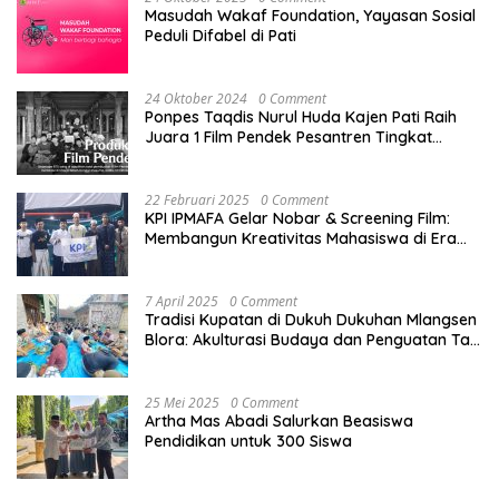
Masudah Wakaf Foundation, Yayasan Sosial
Peduli Difabel di Pati
24 Oktober 2024
0 Comment
Ponpes Taqdis Nurul Huda Kajen Pati Raih
Juara 1 Film Pendek Pesantren Tingkat
Nasional
22 Februari 2025
0 Comment
KPI IPMAFA Gelar Nobar & Screening Film:
Membangun Kreativitas Mahasiswa di Era
Digital
7 April 2025
0 Comment
Tradisi Kupatan di Dukuh Dukuhan Mlangsen
Blora: Akulturasi Budaya dan Penguatan Tali
Persaudaraan
25 Mei 2025
0 Comment
Artha Mas Abadi Salurkan Beasiswa
Pendidikan untuk 300 Siswa