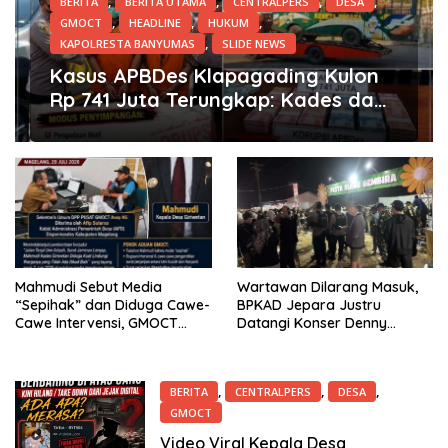
,
,
,
,
BERITA
BERITA UTAMA
CENTRALPERS
DESA
,
,
,
GMOCT
HEADLINE
HUKUM
,
KAPOLRESTA BANYUMAS
SLIDE NEWS
24 Juli 2026
Kasus APBDes Klapagading Kulon
Rp 741 Juta Terungkap: Kades dan
Eks Perangkat Desa Ditetapkan
Tersangka
Mahmudi Sebut Media
Wartawan Dilarang Masuk,
“Sepihak” dan Diduga Cawe-
BPKAD Jepara Justru
Cawe Intervensi, GMOCT
Datangi Konser Denny
Resmi Laporkan Kades
Caknan di Banyuputih, Ada
Giriwetan Tersebut ke
Apa?
Dispermades Kab. Magelang
,
,
,
BERITA
CENTRALPERS
DESA
GMOCT
19 Juli 2026
Video Viral Kepala Desa