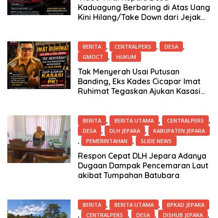
Kaduagung Berbaring di Atas Uang
Kini Hilang/Take Down dari Jejak
Digital, Ada Apa? Merasa?
,
,
,
BERITA
CENTRALPERS
DESA
,
GMOCT
HUKUM
17 Juli 2026
Tak Menyerah Usai Putusan
Banding, Eks Kades Cicapar Imat
Ruhimat Tegaskan Ajukan Kasasi
hingga PK
,
,
,
BERITA
BERITA UTAMA
CENTRALPERS
,
,
DESA
DLH JEPARA
KABUPATEN JEPARA
,
,
PEMERINTAHAN
SLIDE NEWS
16 Juli 2026
Respon Cepat DLH Jepara Adanya
Dugaan Dampak Pencemaran Laut
akibat Tumpahan Batubara
,
,
BERITA
BERITA UTAMA
BPKAD JEPARA
,
,
,
,
CENTRALPERS
DESA
DISHUB JEPARA