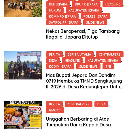
,
,
,
DLH JEPARA
DPUTR JEPARA
HEADLINE
,
,
HUKUM
KABUPATEN JEPARA
,
,
KOMINFO JEPARA
POLRES JEPARA
,
SATPOL PP JEPARA
SLIDE NEWS
16 Juli 2026
Nekat Beroperasi, Tiga Tambang
Ilegal di Jepara Ditutup
,
,
,
BERITA
BERITA UTAMA
CENTRALPERS
,
,
,
DESA
HEADLINE
KABUPATEN JEPARA
,
,
KODIM JEPARA
SLIDE NEWS
TNI
15 Juli 2026
Mas Bupati Jepara Dan Dandim
0719 Membuka TMMD Sengkuyung
III 2026 di Desa Kedungleper Untuk
Mempercepat Pembangunan Desa
,
,
,
BERITA
CENTRALPERS
DESA
GMOCT
15 Juli 2026
Unggahan Berbaring di Atas
Tumpukan Uang Kepala Desa