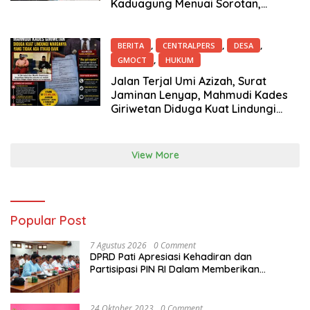
Kaduagung Menuai Sorotan,
Dispermasdes? Inspektorat?
,
,
,
BERITA
CENTRALPERS
DESA
,
GMOCT
HUKUM
7 Juli 2026
Jalan Terjal Umi Azizah, Surat
Jaminan Lenyap, Mahmudi Kades
Giriwetan Diduga Kuat Lindungi
Warganya yang Tidak ada Itikad
Baik
View More
Popular Post
7 Agustus 2026
0 Comment
DPRD Pati Apresiasi Kehadiran dan
Partisipasi PIN RI Dalam Memberikan
Masukan Yang Konstruktif
24 Oktober 2023
0 Comment