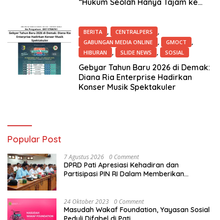
“Hukum Seolah Hanya Tajam ke
Bawah!”
,
,
BERITA
CENTRALPERS
,
,
GABUNGAN MEDIA ONLINE
GMOCT
,
,
HIBURAN
SLIDE NEWS
SOSIAL
22 Desember 2025
Gebyar Tahun Baru 2026 di Demak:
Diana Ria Enterprise Hadirkan
Konser Musik Spektakuler
Popular Post
7 Agustus 2026
0 Comment
DPRD Pati Apresiasi Kehadiran dan
Partisipasi PIN RI Dalam Memberikan
Masukan Yang Konstruktif
24 Oktober 2023
0 Comment
Masudah Wakaf Foundation, Yayasan Sosial
Peduli Difabel di Pati