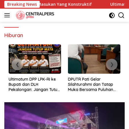
Skip
m Memberikan Masukan Yang Konstruktif
Breaking News
Ultimatum DPP 
to
content
Hiburan
Ultimatum DPP LPK-RI ke
DPUTR Pati Gelar
Bupati dan DLH
Silahturahmi dan Tatap
Pekalongan: Jangan Tutup
Muka Bersama Puluhan
Mata Dugaan Pencemaran
Awak Media Dari Berbagai
Limbah Laundry, Siap
Perusahaan Pers di Pati
Tempuh Jalur Hukum
Sampai Tingkat Pusat