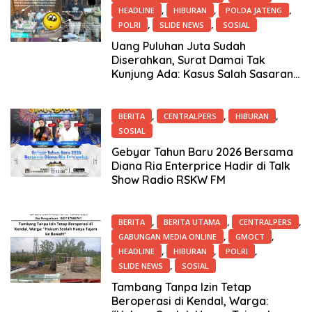
,
,
,
HEADLINE
HIBURAN
POLDA JATENG
,
,
POLRI
SLIDE NEWS
SOSIAL
8 Januari 2026
Uang Puluhan Juta Sudah
Diserahkan, Surat Damai Tak
Kunjung Ada: Kasus Salah Sasaran
di Kab. Semarang Jadi Tanda
Tanya
,
,
,
BERITA
CENTRALPERS
HIBURAN
SOSIAL
23 Desember 2025
Gebyar Tahun Baru 2026 Bersama
Diana Ria Enterprice Hadir di Talk
Show Radio RSKW FM
,
,
,
BERITA
BERITA UTAMA
CENTRALPERS
,
,
GABUNGAN MEDIA ONLINE
GMOCT
,
,
,
HEADLINE
HIBURAN
POLRI
,
SLIDE NEWS
SOSIAL
23 Desember 2025
Tambang Tanpa Izin Tetap
Beroperasi di Kendal, Warga: