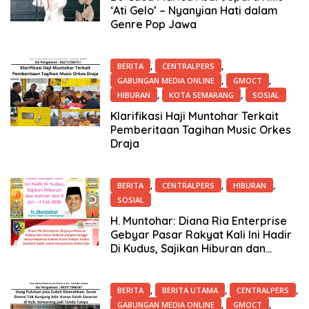
‘Ati Gelo’ – Nyanyian Hati dalam
Genre Pop Jawa
,
,
BERITA
CENTRALPERS
,
,
GABUNGAN MEDIA ONLINE
GMOCT
,
,
HIBURAN
KOTA SEMARANG
SOSIAL
12 Januari 2026
Klarifikasi Haji Muntohar Terkait
Pemberitaan Tagihan Music Orkes
Draja
,
,
,
BERITA
CENTRALPERS
HIBURAN
SOSIAL
8 Januari 2026
H. Muntohar: Diana Ria Enterprise
Gebyar Pasar Rakyat Kali Ini Hadir
Di Kudus, Sajikan Hiburan dan
Kuliner dari 9 Jan – 4 Feb 2026
,
,
,
BERITA
BERITA UTAMA
CENTRALPERS
,
,
GABUNGAN MEDIA ONLINE
GMOCT