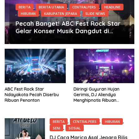
,
,
,
BERITA
BERITA UTAMA
CENTRALPERS
HEADLINE
,
,
,
HIBURAN
KABUPATEN JEPARA
SLIDE NEWS
27 Juni 2026
Pecah Banget! ABC Fest Rock Star
Gelar Konser Musik Dangdut di
Banyuputih Dua Hari Berturut-turut
ABC Fest Rock Star
Diiringi Guyuran Hujan
Ndayakota Pecah Diserbu
Gerimis, DJ Aliendya
Ribuan Penonton
Menghipnotis Ribuan
Penonton di ABC FEST
,
,
,
BERITA
CENTRALPERS
HIBURAN
,
SENI
SOSIAL
17 Januari 2026
DJ Caca Marica Asal Jepara Rilis