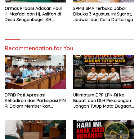
Ormas ProGIB Adakan Haul
SPMB SMA Terbuka Jabar
H. Mas’adi dan Hj. Aslifah di
Dibuka 3 Agustus, Ini Syarat,
Desa Sengonbugel, KH.
Jadwal, dan Cara Daftarnya
Akmal Salim Ajak Jamaah
Perbanyak Amal Saleh
Recommendation for You
DPRD Pati Apresiasi
Ultimatum DPP LPK-RI ke
Kehadiran dan Partisipasi PIN
Bupati dan DLH Pekalongan:
RI Dalam Memberikan
Jangan Tutup Mata Dugaan
Masukan Yang Konstruktif
Pencemaran Limbah
Laundry, Siap Tempuh Jalur
Hukum Sampai Tingkat Pusat