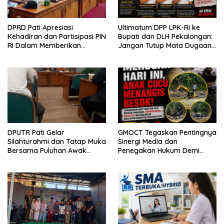
DPRD Pati Apresiasi
Ultimatum DPP LPK-RI ke
Kehadiran dan Partisipasi PIN
Bupati dan DLH Pekalongan:
RI Dalam Memberikan
Jangan Tutup Mata Dugaan
Masukan Yang Konstruktif
Pencemaran Limbah
Laundry, Siap Tempuh Jalur
Hukum Sampai Tingkat Pusat
DPUTR Pati Gelar
GMOCT Tegaskan Pentingnya
Silahturahmi dan Tatap Muka
Sinergi Media dan
Bersama Puluhan Awak
Penegakan Hukum Demi
Media Dari Berbagai
Masa Depan Kabupaten
Perusahaan Pers di Pati
Limapuluh Kota