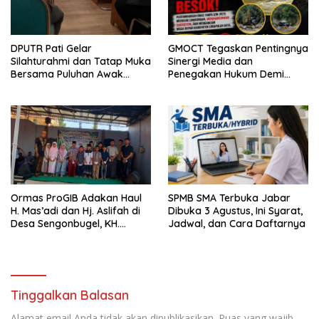
DPUTR Pati Gelar
GMOCT Tegaskan Pentingnya
Silahturahmi dan Tatap Muka
Sinergi Media dan
Bersama Puluhan Awak
Penegakan Hukum Demi
Media Dari Berbagai
Masa Depan Kabupaten
Perusahaan Pers di Pati
Limapuluh Kota
Ormas ProGIB Adakan Haul
SPMB SMA Terbuka Jabar
H. Mas’adi dan Hj. Aslifah di
Dibuka 3 Agustus, Ini Syarat,
Desa Sengonbugel, KH.
Jadwal, dan Cara Daftarnya
Akmal Salim Ajak Jamaah
Perbanyak Amal Saleh
Tinggalkan Balasan
Alamat email Anda tidak akan dipublikasikan.
Ruas yang wajib