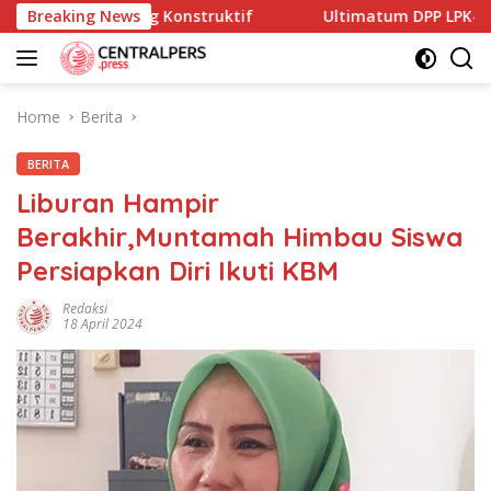
Skip
ukan Yang Konstruktif
Breaking News
Ultimatum DPP LPK-RI ke Bupat
to
content
Home
Berita
BERITA
Liburan Hampir
Berakhir,Muntamah Himbau Siswa
Persiapkan Diri Ikuti KBM
Redaksi
18 April 2024