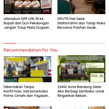
Ultimatum DPP LPK-RI ke
DPUTR Pati Gelar
Bupati dan DLH Pekalongan:
Silahturahmi dan Tatap Muka
Jangan Tutup Mata Dugaan
Bersama Puluhan Awak
Pencemaran Limbah
Media Dari Berbagai
Laundry, Siap Tempuh Jalur
Perusahaan Pers di Pati
Hukum Sampai Tingkat Pusat
Recommendation for You
Diberitakan Tanpa
234SC Kota Bandung Gelar
Konfirmasi, Satresnarkoba
Aksi Berbagi Sembako untuk
Polres Cimahi dan Yayasan
Ringankan Beban
Ultra Jadi Korban Narasi
Masyarakat
Sepihak