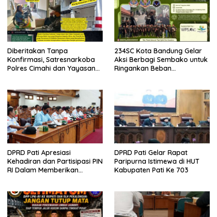
Diberitakan Tanpa
234SC Kota Bandung Gelar
Konfirmasi, Satresnarkoba
Aksi Berbagi Sembako untuk
Polres Cimahi dan Yayasan
Ringankan Beban
Ultra Jadi Korban Narasi
Masyarakat
Sepihak
DPRD Pati Apresiasi
DPRD Pati Gelar Rapat
Kehadiran dan Partisipasi PIN
Paripurna Istimewa di HUT
RI Dalam Memberikan
Kabupaten Pati Ke 703
Masukan Yang Konstruktif