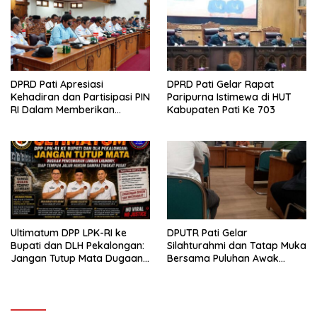
DPRD Pati Apresiasi
DPRD Pati Gelar Rapat
Kehadiran dan Partisipasi PIN
Paripurna Istimewa di HUT
RI Dalam Memberikan
Kabupaten Pati Ke 703
Masukan Yang Konstruktif
Ultimatum DPP LPK-RI ke
DPUTR Pati Gelar
Bupati dan DLH Pekalongan:
Silahturahmi dan Tatap Muka
Jangan Tutup Mata Dugaan
Bersama Puluhan Awak
Pencemaran Limbah
Media Dari Berbagai
Laundry, Siap Tempuh Jalur
Perusahaan Pers di Pati
Hukum Sampai Tingkat Pusat