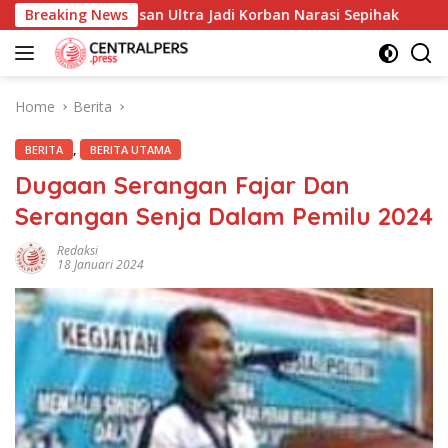
Skip
dan Yayasan Ultra Jadi Korban Narasi Sepihak
Breaking News
234SC Ko
to
content
Home
Berita
,
BERITA
BERITA UTAMA
Dugaan Serangan Fajar Dan
Serangan Senja Dalam Pemilu 2024
Redaksi
18 Januari 2024