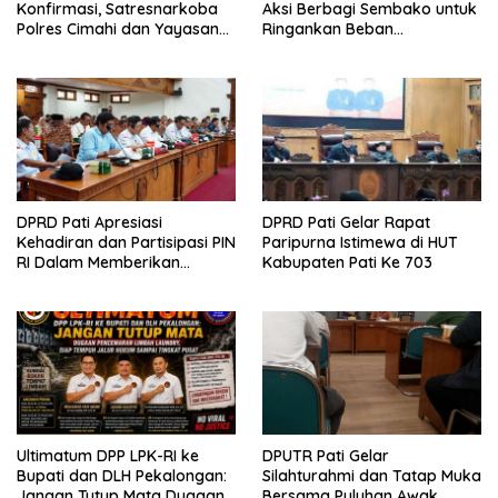
Konfirmasi, Satresnarkoba
Aksi Berbagi Sembako untuk
Polres Cimahi dan Yayasan
Ringankan Beban
Ultra Jadi Korban Narasi
Masyarakat
Sepihak
DPRD Pati Apresiasi
DPRD Pati Gelar Rapat
Kehadiran dan Partisipasi PIN
Paripurna Istimewa di HUT
RI Dalam Memberikan
Kabupaten Pati Ke 703
Masukan Yang Konstruktif
Ultimatum DPP LPK-RI ke
DPUTR Pati Gelar
Bupati dan DLH Pekalongan:
Silahturahmi dan Tatap Muka
Jangan Tutup Mata Dugaan
Bersama Puluhan Awak