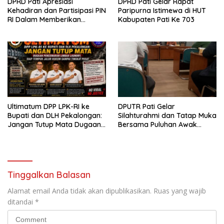
DPRD Pati Apresiasi
DPRD Pati Gelar Rapat
Kehadiran dan Partisipasi PIN
Paripurna Istimewa di HUT
RI Dalam Memberikan
Kabupaten Pati Ke 703
Masukan Yang Konstruktif
Ultimatum DPP LPK-RI ke
DPUTR Pati Gelar
Bupati dan DLH Pekalongan:
Silahturahmi dan Tatap Muka
Jangan Tutup Mata Dugaan
Bersama Puluhan Awak
Pencemaran Limbah
Media Dari Berbagai
Laundry, Siap Tempuh Jalur
Perusahaan Pers di Pati
Hukum Sampai Tingkat Pusat
Tinggalkan Balasan
Alamat email Anda tidak akan dipublikasikan.
Ruas yang wajib
ditandai
*