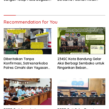
Pencemaran Limbah
Media Dari Berbagai
Laundry, Siap Tempuh Jalur
Perusahaan Pers di Pati
Hukum Sampai Tingkat Pusat
Recommendation for You
Diberitakan Tanpa
234SC Kota Bandung Gelar
Konfirmasi, Satresnarkoba
Aksi Berbagi Sembako untuk
Polres Cimahi dan Yayasan
Ringankan Beban
Ultra Jadi Korban Narasi
Masyarakat
Sepihak