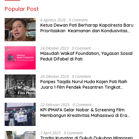
Popular Post
6 Agustus 2026
0 Comment
Ketua Dewan Pati Berharap Kapolresta Baru
Prioritaskan Keamanan dan Kondusivitas
Pati di Tengah Dinamika Daerah
24 Oktober 2023
0 Comment
Masudah Wakaf Foundation, Yayasan Sosial
Peduli Difabel di Pati
24 Oktober 2024
0 Comment
Ponpes Taqdis Nurul Huda Kajen Pati Raih
Juara 1 Film Pendek Pesantren Tingkat
Nasional
22 Februari 2025
0 Comment
KPI IPMAFA Gelar Nobar & Screening Film:
Membangun Kreativitas Mahasiswa di Era
Digital
7 April 2025
0 Comment
Tradisi Kupatan di Dukuh Dukuhan Mlangsen