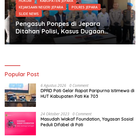
,
,
HUKUM
KABUPATEN JEPARA
,
,
KEJAKSAAN NEGERI JEPARA
POLRES JEPARA
SLIDE NEWS
12 Mei 2026
Pengasuh Ponpes di Jepara
Ditahan Polisi, Kasus Dugaan
Kekerasan Seksual di Ponpes
Jepara
Popular Post
6 Agustus 2026
0 Comment
DPRD Pati Gelar Rapat Paripurna Istimewa di
HUT Kabupaten Pati Ke 703
24 Oktober 2023
0 Comment
Masudah Wakaf Foundation, Yayasan Sosial
Peduli Difabel di Pati