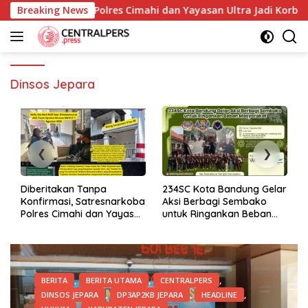
Skip
 Satresnarkoba Polres Cimahi dan Yayasan Ultra Jadi Korban N
Breaking News
to
content
Dinsos Jepara
Diberitakan Tanpa
234SC Kota Bandung Gelar
Konfirmasi, Satresnarkoba
Aksi Berbagi Sembako
Polres Cimahi dan Yayasan
untuk Ringankan Beban
Ultra Jadi Korban Narasi
Masyarakat
Sepihak
,
,
,
BERITA
BERITA UTAMA
CENTRALPERS
,
,
,
DINSOS JEPARA
DP3AP2KB JEPARA
HEADLINE