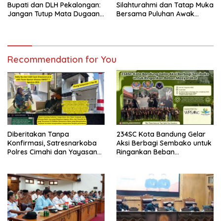
Bupati dan DLH Pekalongan:
Silahturahmi dan Tatap Muka
Jangan Tutup Mata Dugaan
Bersama Puluhan Awak
Pencemaran Limbah
Media Dari Berbagai
Laundry, Siap Tempuh Jalur
Perusahaan Pers di Pati
Hukum Sampai Tingkat Pusat
Recommendation for You
Diberitakan Tanpa
234SC Kota Bandung Gelar
Konfirmasi, Satresnarkoba
Aksi Berbagi Sembako untuk
Polres Cimahi dan Yayasan
Ringankan Beban
Ultra Jadi Korban Narasi
Masyarakat
Sepihak