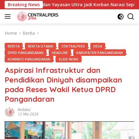
Skip
es Cimahi dan Yayasan Ultra Jadi Korban Narasi Sepihak
Breaking News
to
content
Home
Berita
,
,
,
,
BERITA
BERITA UTAMA
CENTRALPERS
DESA
,
,
,
DPRD PANGANDARAN
HEADLINE
KABUPATEN PANGANDARAN
,
KOMINFO PANGANDARAN
SLIDE NEWS
Aspirasi Infrastruktur dan
Pendidikan Diniyah disampaikan
pada Reses Wakil Ketua DPRD
Pangandaran
Redaksi
12 Mei 2026