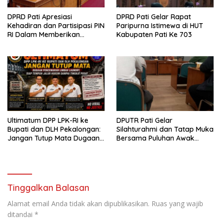
DPRD Pati Apresiasi
DPRD Pati Gelar Rapat
Kehadiran dan Partisipasi PIN
Paripurna Istimewa di HUT
RI Dalam Memberikan
Kabupaten Pati Ke 703
Masukan Yang Konstruktif
Ultimatum DPP LPK-RI ke
DPUTR Pati Gelar
Bupati dan DLH Pekalongan:
Silahturahmi dan Tatap Muka
Jangan Tutup Mata Dugaan
Bersama Puluhan Awak
Pencemaran Limbah
Media Dari Berbagai
Laundry, Siap Tempuh Jalur
Perusahaan Pers di Pati
Hukum Sampai Tingkat Pusat
Tinggalkan Balasan
Alamat email Anda tidak akan dipublikasikan.
Ruas yang wajib
ditandai
*