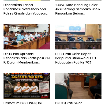
Diberitakan Tanpa
234SC Kota Bandung Gelar
Konfirmasi, Satresnarkoba
Aksi Berbagi Sembako untuk
Polres Cimahi dan Yayasan
Ringankan Beban
Ultra Jadi Korban Narasi
Masyarakat
Sepihak
DPRD Pati Apresiasi
DPRD Pati Gelar Rapat
Kehadiran dan Partisipasi PIN
Paripurna Istimewa di HUT
RI Dalam Memberikan
Kabupaten Pati Ke 703
Masukan Yang Konstruktif
Ultimatum DPP LPK-RI ke
DPUTR Pati Gelar