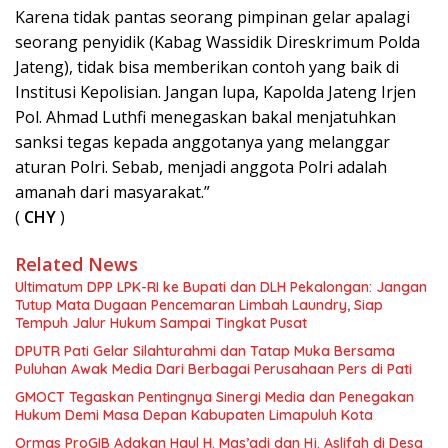
Karena tidak pantas seorang pimpinan gelar apalagi
seorang penyidik (Kabag Wassidik Direskrimum Polda
Jateng), tidak bisa memberikan contoh yang baik di
Institusi Kepolisian. Jangan lupa, Kapolda Jateng Irjen
Pol. Ahmad Luthfi menegaskan bakal menjatuhkan
sanksi tegas kepada anggotanya yang melanggar
aturan Polri. Sebab, menjadi anggota Polri adalah
amanah dari masyarakat.”
(
CHY
)
Related News
Ultimatum DPP LPK-RI ke Bupati dan DLH Pekalongan: Jangan
Tutup Mata Dugaan Pencemaran Limbah Laundry, Siap
Tempuh Jalur Hukum Sampai Tingkat Pusat
DPUTR Pati Gelar Silahturahmi dan Tatap Muka Bersama
Puluhan Awak Media Dari Berbagai Perusahaan Pers di Pati
GMOCT Tegaskan Pentingnya Sinergi Media dan Penegakan
Hukum Demi Masa Depan Kabupaten Limapuluh Kota
Ormas ProGIB Adakan Haul H. Mas’adi dan Hj. Aslifah di Desa