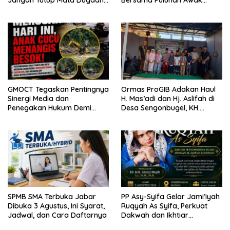
Pencemaran Limbah
Media Dari Berbagai
Laundry, Siap Tempuh Jalur
Perusahaan Pers di Pati
Hukum Sampai Tingkat Pusat
GMOCT Tegaskan Pentingnya
Ormas ProGIB Adakan Haul
Sinergi Media dan
H. Mas’adi dan Hj. Aslifah di
Penegakan Hukum Demi
Desa Sengonbugel, KH.
Masa Depan Kabupaten
Akmal Salim Ajak Jamaah
Limapuluh Kota
Perbanyak Amal Saleh
SPMB SMA Terbuka Jabar
PP Asy-Syifa Gelar Jami’iyah
Dibuka 3 Agustus, Ini Syarat,
Ruqyah As Syifa, Perkuat
Jadwal, dan Cara Daftarnya
Dakwah dan Ikhtiar
Penyembuhan Islami di