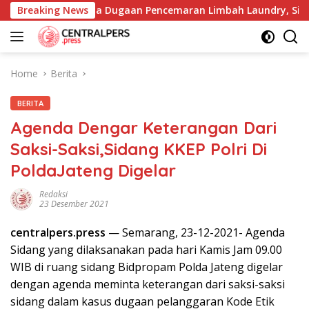
Skip
 Tutup Mata Dugaan Pencemaran Limbah Laundry, Siap Tempuh 
Breaking News
to
content
Home
Berita
BERITA
Agenda Dengar Keterangan Dari
Saksi-Saksi,Sidang KKEP Polri Di
PoldaJateng Digelar
Redaksi
23 Desember 2021
centralpers.press
— Semarang, 23-12-2021- Agenda
Sidang yang dilaksanakan pada hari Kamis Jam 09.00
WIB di ruang sidang Bidpropam Polda Jateng digelar
dengan agenda meminta keterangan dari saksi-saksi
sidang dalam kasus dugaan pelanggaran Kode Etik