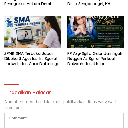
Penegakan Hukum Demi
Desa Sengonbugel, KH.
Masa Depan Kabupaten
Akmal Salim Ajak Jamaah
Limapuluh Kota
Perbanyak Amal Saleh
SPMB SMA Terbuka Jabar
PP Asy-Syifa Gelar Jami’iyah
Dibuka 3 Agustus, Ini Syarat,
Ruqyah As Syifa, Perkuat
Jadwal, dan Cara Daftarnya
Dakwah dan Ikhtiar
Penyembuhan Islami di
Bondowoso
Tinggalkan Balasan
Alamat email Anda tidak akan dipublikasikan.
Ruas yang wajib
ditandai
*