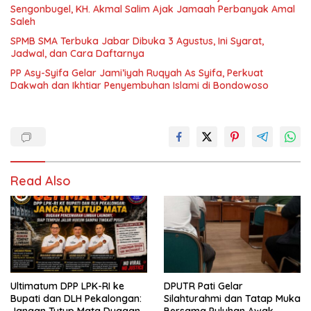
Sengonbugel, KH. Akmal Salim Ajak Jamaah Perbanyak Amal
Saleh
SPMB SMA Terbuka Jabar Dibuka 3 Agustus, Ini Syarat,
Jadwal, dan Cara Daftarnya
PP Asy-Syifa Gelar Jami’iyah Ruqyah As Syifa, Perkuat
Dakwah dan Ikhtiar Penyembuhan Islami di Bondowoso
Read Also
Ultimatum DPP LPK-RI ke
DPUTR Pati Gelar
Bupati dan DLH Pekalongan:
Silahturahmi dan Tatap Muka
Jangan Tutup Mata Dugaan
Bersama Puluhan Awak