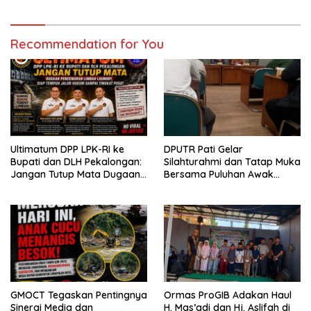
Bondowoso
Recommendation for You
Ultimatum DPP LPK-RI ke
DPUTR Pati Gelar
Bupati dan DLH Pekalongan:
Silahturahmi dan Tatap Muka
Jangan Tutup Mata Dugaan
Bersama Puluhan Awak
Pencemaran Limbah
Media Dari Berbagai
Laundry, Siap Tempuh Jalur
Perusahaan Pers di Pati
Hukum Sampai Tingkat Pusat
GMOCT Tegaskan Pentingnya
Ormas ProGIB Adakan Haul
Sinergi Media dan
H. Mas’adi dan Hj. Aslifah di