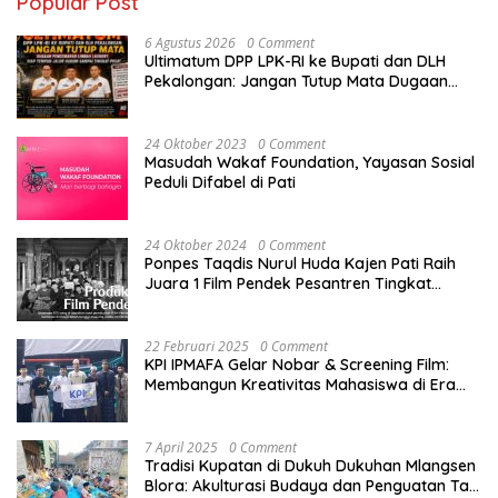
Popular Post
6 Agustus 2026
0 Comment
Ultimatum DPP LPK-RI ke Bupati dan DLH
Pekalongan: Jangan Tutup Mata Dugaan
Pencemaran Limbah Laundry, Siap Tempuh
Jalur Hukum Sampai Tingkat Pusat
24 Oktober 2023
0 Comment
Masudah Wakaf Foundation, Yayasan Sosial
Peduli Difabel di Pati
24 Oktober 2024
0 Comment
Ponpes Taqdis Nurul Huda Kajen Pati Raih
Juara 1 Film Pendek Pesantren Tingkat
Nasional
22 Februari 2025
0 Comment
KPI IPMAFA Gelar Nobar & Screening Film:
Membangun Kreativitas Mahasiswa di Era
Digital
7 April 2025
0 Comment
Tradisi Kupatan di Dukuh Dukuhan Mlangsen
Blora: Akulturasi Budaya dan Penguatan Tali