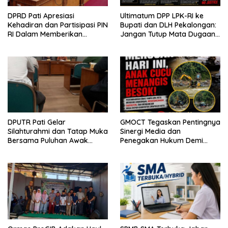
DPRD Pati Apresiasi
Ultimatum DPP LPK-RI ke
Kehadiran dan Partisipasi PIN
Bupati dan DLH Pekalongan:
RI Dalam Memberikan
Jangan Tutup Mata Dugaan
Masukan Yang Konstruktif
Pencemaran Limbah
Laundry, Siap Tempuh Jalur
Hukum Sampai Tingkat Pusat
DPUTR Pati Gelar
GMOCT Tegaskan Pentingnya
Silahturahmi dan Tatap Muka
Sinergi Media dan
Bersama Puluhan Awak
Penegakan Hukum Demi
Media Dari Berbagai
Masa Depan Kabupaten
Perusahaan Pers di Pati
Limapuluh Kota