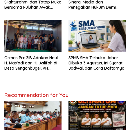
Silahturahmi dan Tatap Muka
Sinergi Media dan
Bersama Puluhan Awak
Penegakan Hukum Demi
Media Dari Berbagai
Masa Depan Kabupaten
Perusahaan Pers di Pati
Limapuluh Kota
Ormas ProGIB Adakan Haul
SPMB SMA Terbuka Jabar
H. Mas’adi dan Hj. Aslifah di
Dibuka 3 Agustus, Ini Syarat,
Desa Sengonbugel, KH.
Jadwal, dan Cara Daftarnya
Akmal Salim Ajak Jamaah
Perbanyak Amal Saleh
Recommendation for You