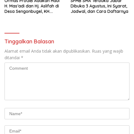
Ormas ProGIB Adakan Haul
SPMB SMA Terbuka Jabar
H. Mas’adi dan Hj. Aslifah di
Dibuka 3 Agustus, Ini Syarat,
Desa Sengonbugel, KH.
Jadwal, dan Cara Daftarnya
Akmal Salim Ajak Jamaah
Perbanyak Amal Saleh
Tinggalkan Balasan
Alamat email Anda tidak akan dipublikasikan.
Ruas yang wajib
ditandai
*