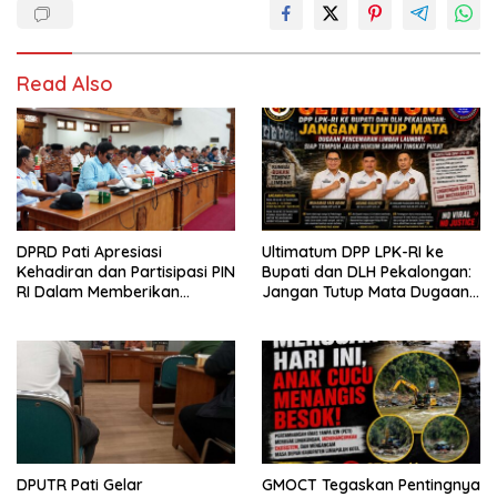
Read Also
DPRD Pati Apresiasi
Ultimatum DPP LPK-RI ke
Kehadiran dan Partisipasi PIN
Bupati dan DLH Pekalongan:
RI Dalam Memberikan
Jangan Tutup Mata Dugaan
Masukan Yang Konstruktif
Pencemaran Limbah
Laundry, Siap Tempuh Jalur
Hukum Sampai Tingkat Pusat
DPUTR Pati Gelar
GMOCT Tegaskan Pentingnya