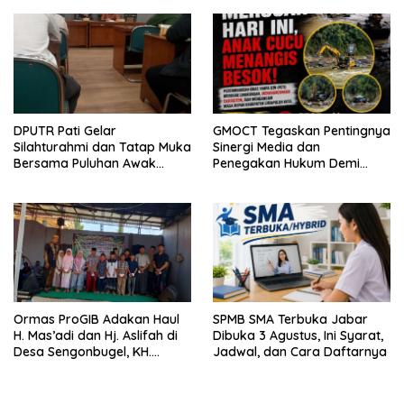
Laundry, Siap Tempuh Jalur
Hukum Sampai Tingkat Pusat
DPUTR Pati Gelar
GMOCT Tegaskan Pentingnya
Silahturahmi dan Tatap Muka
Sinergi Media dan
Bersama Puluhan Awak
Penegakan Hukum Demi
Media Dari Berbagai
Masa Depan Kabupaten
Perusahaan Pers di Pati
Limapuluh Kota
Ormas ProGIB Adakan Haul
SPMB SMA Terbuka Jabar
H. Mas’adi dan Hj. Aslifah di
Dibuka 3 Agustus, Ini Syarat,
Desa Sengonbugel, KH.
Jadwal, dan Cara Daftarnya
Akmal Salim Ajak Jamaah
Perbanyak Amal Saleh