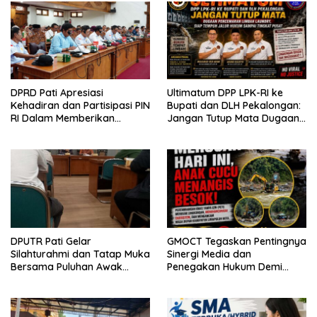
DPRD Pati Apresiasi
Ultimatum DPP LPK-RI ke
Kehadiran dan Partisipasi PIN
Bupati dan DLH Pekalongan:
RI Dalam Memberikan
Jangan Tutup Mata Dugaan
Masukan Yang Konstruktif
Pencemaran Limbah
Laundry, Siap Tempuh Jalur
Hukum Sampai Tingkat Pusat
DPUTR Pati Gelar
GMOCT Tegaskan Pentingnya
Silahturahmi dan Tatap Muka
Sinergi Media dan
Bersama Puluhan Awak
Penegakan Hukum Demi
Media Dari Berbagai
Masa Depan Kabupaten
Perusahaan Pers di Pati
Limapuluh Kota