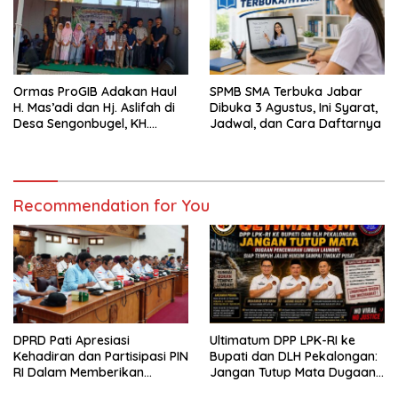
Ormas ProGIB Adakan Haul
SPMB SMA Terbuka Jabar
H. Mas’adi dan Hj. Aslifah di
Dibuka 3 Agustus, Ini Syarat,
Desa Sengonbugel, KH.
Jadwal, dan Cara Daftarnya
Akmal Salim Ajak Jamaah
Perbanyak Amal Saleh
Recommendation for You
DPRD Pati Apresiasi
Ultimatum DPP LPK-RI ke
Kehadiran dan Partisipasi PIN
Bupati dan DLH Pekalongan:
RI Dalam Memberikan
Jangan Tutup Mata Dugaan
Masukan Yang Konstruktif
Pencemaran Limbah