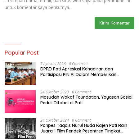
Simpan nama, email, dan situs web saya pada peramban ini
untuk komentar saya berikutnya.
Popular Post
7 Agustus 2026
0 Comment
DPRD Pati Apresiasi Kehadiran dan
Partisipasi PIN RI Dalam Memberikan
Masukan Yang Konstruktif
24 Oktober 2023
0 Comment
Masudah Wakaf Foundation, Yayasan Sosial
Peduli Difabel di Pati
24 Oktober 2024
0 Comment
Ponpes Taqdis Nurul Huda Kajen Pati Raih
Juara 1 Film Pendek Pesantren Tingkat
Nasional