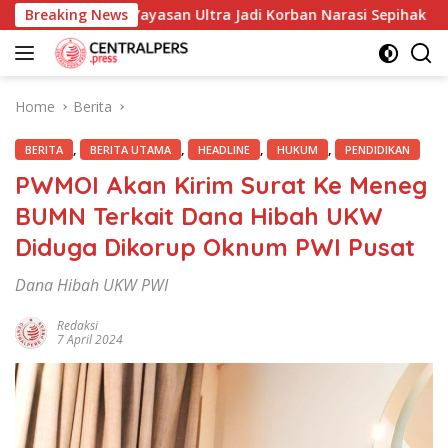
Skip
hi dan Yayasan Ultra Jadi Korban Narasi Sepihak
Breaking News
234SC
to
content
Home
Berita
,
,
,
,
BERITA
BERITA UTAMA
HEADLINE
HUKUM
PENDIDIKAN
PWMOI Akan Kirim Surat Ke Meneg
BUMN Terkait Dana Hibah UKW
Diduga Dikorup Oknum PWI Pusat
Dana Hibah UKW PWI
Redaksi
7 April 2024