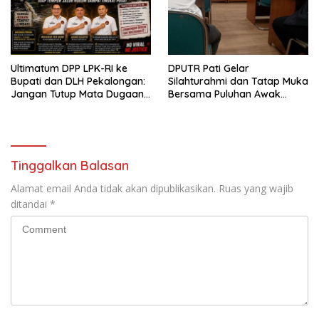
Ultimatum DPP LPK-RI ke
DPUTR Pati Gelar
Bupati dan DLH Pekalongan:
Silahturahmi dan Tatap Muka
Jangan Tutup Mata Dugaan
Bersama Puluhan Awak
Pencemaran Limbah
Media Dari Berbagai
Laundry, Siap Tempuh Jalur
Perusahaan Pers di Pati
Hukum Sampai Tingkat Pusat
Tinggalkan Balasan
Alamat email Anda tidak akan dipublikasikan.
Ruas yang wajib
ditandai
*