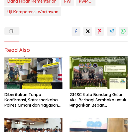
Dana Hibah Kementerian
PWI
PWMOI
Uji Kompetensi Wartawan
Read Also
Diberitakan Tanpa
234SC Kota Bandung Gelar
Konfirmasi, Satresnarkoba
Aksi Berbagi Sembako untuk
Polres Cimahi dan Yayasan
Ringankan Beban
Ultra Jadi Korban Narasi
Masyarakat
Sepihak