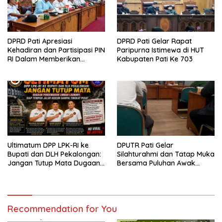
DPRD Pati Apresiasi
DPRD Pati Gelar Rapat
Kehadiran dan Partisipasi PIN
Paripurna Istimewa di HUT
RI Dalam Memberikan
Kabupaten Pati Ke 703
Masukan Yang Konstruktif
Ultimatum DPP LPK-RI ke
DPUTR Pati Gelar
Bupati dan DLH Pekalongan:
Silahturahmi dan Tatap Muka
Jangan Tutup Mata Dugaan
Bersama Puluhan Awak
Pencemaran Limbah
Media Dari Berbagai
Laundry, Siap Tempuh Jalur
Perusahaan Pers di Pati
Hukum Sampai Tingkat Pusat
Recommendation for You