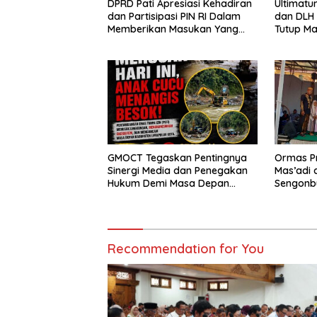
DPRD Pati Apresiasi Kehadiran
Ultimatu
dan Partisipasi PIN RI Dalam
dan DLH
Memberikan Masukan Yang
Tutup M
Konstruktif
Pencema
Siap Te
Sampai T
GMOCT Tegaskan Pentingnya
Ormas Pr
Sinergi Media dan Penegakan
Mas’adi d
Hukum Demi Masa Depan
Sengonbu
Kabupaten Limapuluh Kota
Ajak Ja
Saleh
Recommendation for You