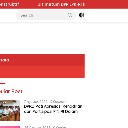
matum DPP LPK-RI ke Bupati dan DLH Pekalongan: Jangan Tut
isata
ular Post
7 Agustus 2026
0 Comment
DPRD Pati Apresiasi Kehadiran
dan Partisipasi PIN RI Dalam
Memberikan Masukan Yang
Konstruktif
24 Oktober 2023
0 Comment