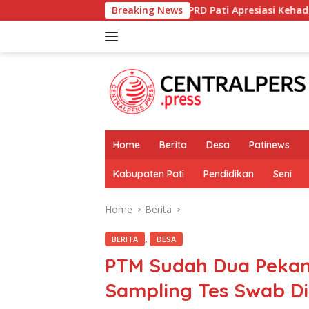
Skip
DPRD Pati Apresiasi Kehadiran dan Partisipasi 
Breaking News
to
content
Home
Berita
Desa
Patinews
Kabupaten Pati
Pendidikan
Seni
Home
Berita
,
BERITA
DESA
PTM Sudah Dua Pekan
Sampling Tes Swab Di