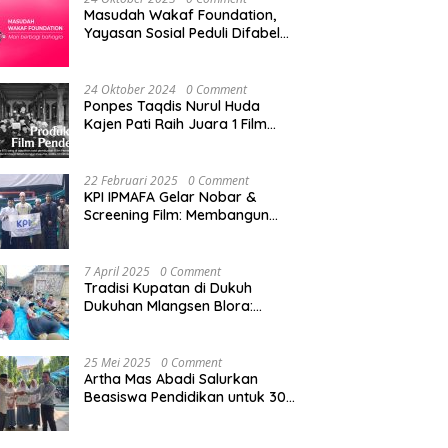
Masudah Wakaf Foundation,
Yayasan Sosial Peduli Difabel
di Pati
24 Oktober 2024
0 Comment
Ponpes Taqdis Nurul Huda
Kajen Pati Raih Juara 1 Film
Pendek Pesantren Tingkat
Nasional
22 Februari 2025
0 Comment
KPI IPMAFA Gelar Nobar &
Screening Film: Membangun
Kreativitas Mahasiswa di Era
Digital
7 April 2025
0 Comment
Tradisi Kupatan di Dukuh
Dukuhan Mlangsen Blora:
Akulturasi Budaya dan
Penguatan Tali Persaudaraan
25 Mei 2025
0 Comment
Artha Mas Abadi Salurkan
Beasiswa Pendidikan untuk 300
Siswa