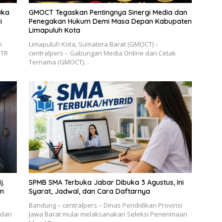
uka
GMOCT Tegaskan Pentingnya Sinergi Media dan
i
Penegakan Hukum Demi Masa Depan Kabupaten
Limapuluh Kota
n
Limapuluh Kota, Sumatera Barat (GMOCT) –
UTR
centralpers – Gabungan Media Online dan Cetak
Ternama (GMOCT)…
j.
SPMB SMA Terbuka Jabar Dibuka 3 Agustus, Ini
im
Syarat, Jadwal, dan Cara Daftarnya
Bandung – centralpers – Dinas Pendidikan Provinsi
 dan
Jawa Barat mulai melaksanakan Seleksi Penerimaan