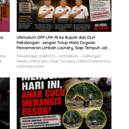
si
Ultimatum DPP LPK-RI ke Bupati dan DLH
Pekalongan: Jangan Tutup Mata Dugaan
Pencemaran Limbah Laundry, Siap Tempuh Jalur
Hukum Sampai Tingkat Pusat
ima
Pekalongan, (GMOCT) – centralpers – Gabungan
ik
Media Online dan Cetak Ternama (GMOCT) menerima
informasi resmi…