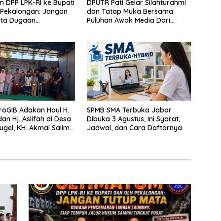
m DPP LPK-RI ke Bupati
DPUTR Pati Gelar Silahturahmi
 Pekalongan: Jangan
dan Tatap Muka Bersama
ata Dugaan
Puluhan Awak Media Dari
ran Limbah Laundry,
Berbagai Perusahaan Pers di
mpuh Jalur Hukum
Pati
ingkat Pusat
oGIB Adakan Haul H.
SPMB SMA Terbuka Jabar
an Hj. Aslifah di Desa
Dibuka 3 Agustus, Ini Syarat,
gel, KH. Akmal Salim
Jadwal, dan Cara Daftarnya
maah Perbanyak Amal