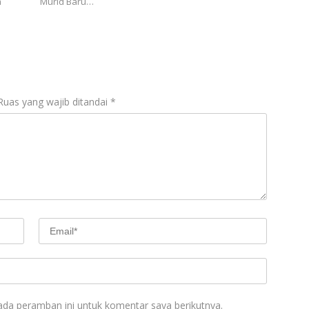
m
Murid Baru…
Ruas yang wajib ditandai
*
ada peramban ini untuk komentar saya berikutnya.