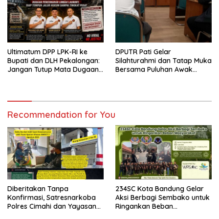
Ultimatum DPP LPK-RI ke
DPUTR Pati Gelar
Bupati dan DLH Pekalongan:
Silahturahmi dan Tatap Muka
Jangan Tutup Mata Dugaan
Bersama Puluhan Awak
Pencemaran Limbah
Media Dari Berbagai
Laundry, Siap Tempuh Jalur
Perusahaan Pers di Pati
Hukum Sampai Tingkat Pusat
Recommendation for You
Diberitakan Tanpa
234SC Kota Bandung Gelar
Konfirmasi, Satresnarkoba
Aksi Berbagi Sembako untuk
Polres Cimahi dan Yayasan
Ringankan Beban
Ultra Jadi Korban Narasi
Masyarakat