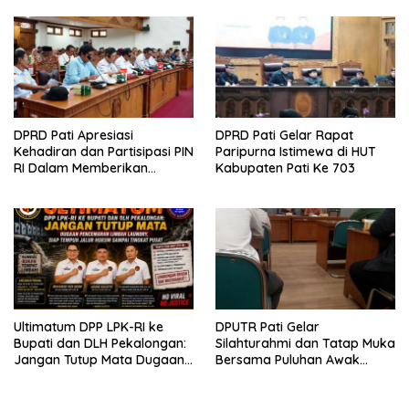
Sepihak
DPRD Pati Apresiasi
DPRD Pati Gelar Rapat
Kehadiran dan Partisipasi PIN
Paripurna Istimewa di HUT
RI Dalam Memberikan
Kabupaten Pati Ke 703
Masukan Yang Konstruktif
Ultimatum DPP LPK-RI ke
DPUTR Pati Gelar
Bupati dan DLH Pekalongan:
Silahturahmi dan Tatap Muka
Jangan Tutup Mata Dugaan
Bersama Puluhan Awak
Pencemaran Limbah
Media Dari Berbagai
Laundry, Siap Tempuh Jalur
Perusahaan Pers di Pati
Hukum Sampai Tingkat Pusat