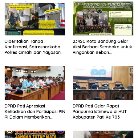
Diberitakan Tanpa
234SC Kota Bandung Gelar
Konfirmasi, Satresnarkoba
Aksi Berbagi Sembako untuk
Polres Cimahi dan Yayasan
Ringankan Beban
Ultra Jadi Korban Narasi
Masyarakat
Sepihak
DPRD Pati Apresiasi
DPRD Pati Gelar Rapat
Kehadiran dan Partisipasi PIN
Paripurna Istimewa di HUT
RI Dalam Memberikan
Kabupaten Pati Ke 703
Masukan Yang Konstruktif