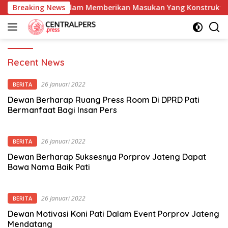
Skip
rtisipasi PIN RI Dalam Memberikan Masukan Yang Konstruktif
Breaking News
to
content
Central
Recent News
Pers
26 Januari 2022
BERITA
Dewan Berharap Ruang Press Room Di DPRD Pati
Bermanfaat Bagi Insan Pers
26 Januari 2022
BERITA
Dewan Berharap Suksesnya Porprov Jateng Dapat
Bawa Nama Baik Pati
26 Januari 2022
BERITA
Dewan Motivasi Koni Pati Dalam Event Porprov Jateng
Mendatang