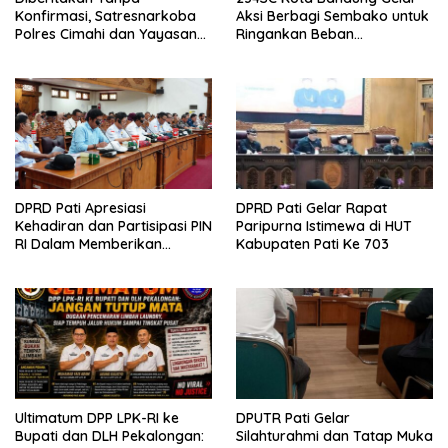
Konfirmasi, Satresnarkoba
Aksi Berbagi Sembako untuk
Polres Cimahi dan Yayasan
Ringankan Beban
Ultra Jadi Korban Narasi
Masyarakat
Sepihak
DPRD Pati Apresiasi
DPRD Pati Gelar Rapat
Kehadiran dan Partisipasi PIN
Paripurna Istimewa di HUT
RI Dalam Memberikan
Kabupaten Pati Ke 703
Masukan Yang Konstruktif
Ultimatum DPP LPK-RI ke
DPUTR Pati Gelar
Bupati dan DLH Pekalongan:
Silahturahmi dan Tatap Muka