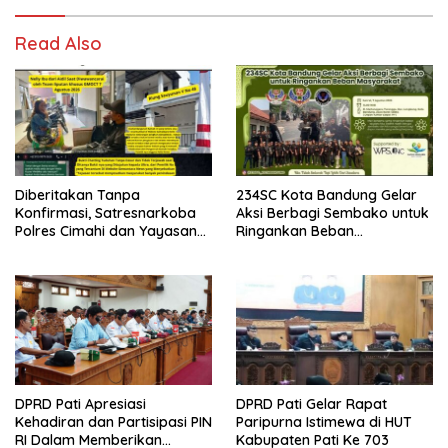
Read Also
Diberitakan Tanpa
234SC Kota Bandung Gelar
Konfirmasi, Satresnarkoba
Aksi Berbagi Sembako untuk
Polres Cimahi dan Yayasan
Ringankan Beban
Ultra Jadi Korban Narasi
Masyarakat
Sepihak
DPRD Pati Apresiasi
DPRD Pati Gelar Rapat
Kehadiran dan Partisipasi PIN
Paripurna Istimewa di HUT
RI Dalam Memberikan
Kabupaten Pati Ke 703