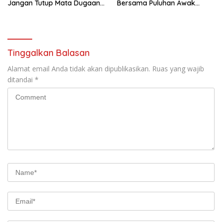
Jangan Tutup Mata Dugaan
Bersama Puluhan Awak
Pencemaran Limbah
Media Dari Berbagai
Laundry, Siap Tempuh Jalur
Perusahaan Pers di Pati
Hukum Sampai Tingkat Pusat
Tinggalkan Balasan
Alamat email Anda tidak akan dipublikasikan.
Ruas yang wajib
ditandai
*