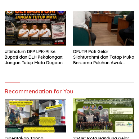
Masukan Yang Konstruktif
Ultimatum DPP LPK-RI ke
DPUTR Pati Gelar
Bupati dan DLH Pekalongan:
Silahturahmi dan Tatap Muka
Jangan Tutup Mata Dugaan
Bersama Puluhan Awak
Pencemaran Limbah
Media Dari Berbagai
Laundry, Siap Tempuh Jalur
Perusahaan Pers di Pati
Hukum Sampai Tingkat Pusat
Recommendation for You
Diberitakan Tanpa
234SC Kota Bandung Gelar