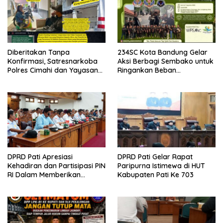
Diberitakan Tanpa
234SC Kota Bandung Gelar
Konfirmasi, Satresnarkoba
Aksi Berbagi Sembako untuk
Polres Cimahi dan Yayasan
Ringankan Beban
Ultra Jadi Korban Narasi
Masyarakat
Sepihak
DPRD Pati Apresiasi
DPRD Pati Gelar Rapat
Kehadiran dan Partisipasi PIN
Paripurna Istimewa di HUT
RI Dalam Memberikan
Kabupaten Pati Ke 703
Masukan Yang Konstruktif