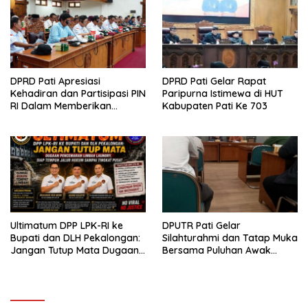
DPRD Pati Apresiasi
DPRD Pati Gelar Rapat
Kehadiran dan Partisipasi PIN
Paripurna Istimewa di HUT
RI Dalam Memberikan
Kabupaten Pati Ke 703
Masukan Yang Konstruktif
Ultimatum DPP LPK-RI ke
DPUTR Pati Gelar
Bupati dan DLH Pekalongan:
Silahturahmi dan Tatap Muka
Jangan Tutup Mata Dugaan
Bersama Puluhan Awak
Pencemaran Limbah
Media Dari Berbagai
Laundry, Siap Tempuh Jalur
Perusahaan Pers di Pati
Hukum Sampai Tingkat Pusat