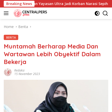
Skip
s Cimahi dan Yayasan Ultra Jadi Korban Narasi Sepihak
Breaking News
to
content
Home
Berita
BERITA
Muntamah Berharap Media Dan
Wartawan Lebih Obyektif Dalam
Bekerja
Redaksi
15 November 2023