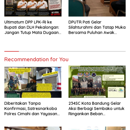
Ultimatum DPP LPK-RI ke
DPUTR Pati Gelar
Bupati dan DLH Pekalongan:
Silahturahmi dan Tatap Muka
Jangan Tutup Mata Dugaan
Bersama Puluhan Awak
Pencemaran Limbah
Media Dari Berbagai
Laundry, Siap Tempuh Jalur
Perusahaan Pers di Pati
Hukum Sampai Tingkat Pusat
Recommendation for You
Diberitakan Tanpa
234SC Kota Bandung Gelar
Konfirmasi, Satresnarkoba
Aksi Berbagi Sembako untuk
Polres Cimahi dan Yayasan
Ringankan Beban
Ultra Jadi Korban Narasi
Masyarakat
Sepihak