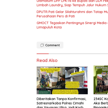
Ultimatum DPP LPK-RI ke Bupati dan DLH P
Limbah Laundry, Siap Tempuh Jalur Hukum 
DPUTR Pati Gelar Silahturahmi dan Tatap 
Perusahaan Pers di Pati
GMOCT Tegaskan Pentingnya Sinergi Medi
Limapuluh Kota
Comment
Read Also
Diberitakan Tanpa Konfirmasi,
234SC K
Satresnarkoba Polres Cimahi
Aksi Ber
dan Yayasan Ultra Jadi Korban
Ringank