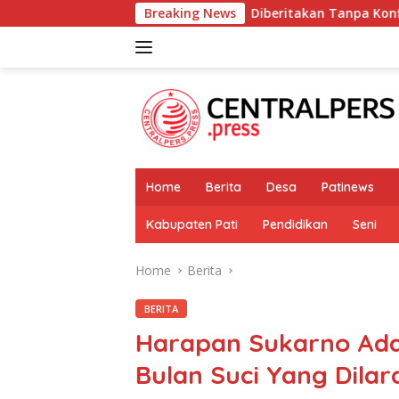
Skip
Diberitakan Tanpa Konfirmasi, Satresnarkoba Pol
Breaking News
to
content
Home
Berita
Desa
Patinews
Kabupaten Pati
Pendidikan
Seni
Home
Berita
BERITA
Harapan Sukarno Ada
Bulan Suci Yang Dila