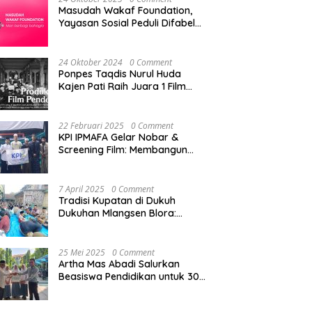
Masudah Wakaf Foundation,
Yayasan Sosial Peduli Difabel
di Pati
24 Oktober 2024
0 Comment
Ponpes Taqdis Nurul Huda
Kajen Pati Raih Juara 1 Film
Pendek Pesantren Tingkat
Nasional
22 Februari 2025
0 Comment
KPI IPMAFA Gelar Nobar &
Screening Film: Membangun
Kreativitas Mahasiswa di Era
Digital
7 April 2025
0 Comment
Tradisi Kupatan di Dukuh
Dukuhan Mlangsen Blora:
Akulturasi Budaya dan
Penguatan Tali Persaudaraan
25 Mei 2025
0 Comment
Artha Mas Abadi Salurkan
Beasiswa Pendidikan untuk 300
Siswa