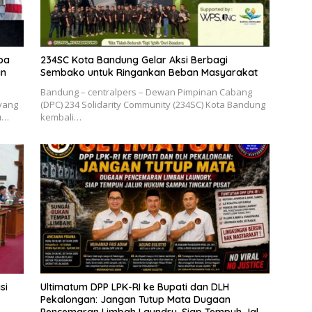
ba
234SC Kota Bandung Gelar Aksi Berbagi
an
Sembako untuk Ringankan Beban Masyarakat
Bandung – centralpers – Dewan Pimpinan Cabang
yang
(DPC) 234 Solidarity Community (234SC) Kota Bandung
lu…
kembali…
si
Ultimatum DPP LPK-RI ke Bupati dan DLH
Pekalongan: Jangan Tutup Mata Dugaan
Pencemaran Limbah Laundry, Siap Tempuh Jalur