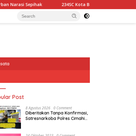
234SC Kota Bandung Gelar Aksi Berbagi Sembako untuk Ri
isata
ular Post
8 Agustus 2026
0 Comment
Diberitakan Tanpa Konfirmasi,
Satresnarkoba Polres Cimahi
dan Yayasan Ultra Jadi Korban
Narasi Sepihak
24 Oktober 2023
0 Comment