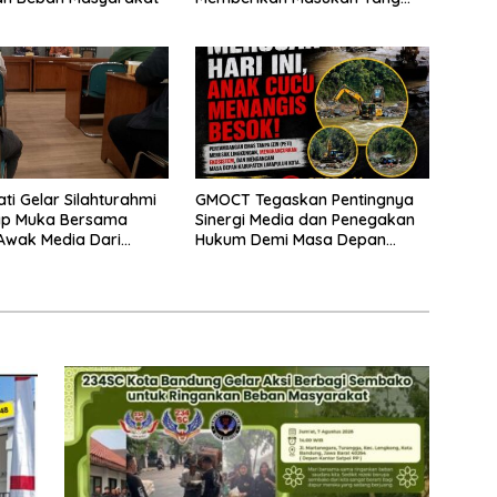
Konstruktif
ti Gelar Silahturahmi
GMOCT Tegaskan Pentingnya
ap Muka Bersama
Sinergi Media dan Penegakan
Awak Media Dari
Hukum Demi Masa Depan
 Perusahaan Pers di
Kabupaten Limapuluh Kota