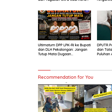
Narasi Sepihak
Ultimatum DPP LPK-RI ke Bupati
DPUTR Pa
dan DLH Pekalongan: Jangan
dan Tat
Tutup Mata Dugaan
Puluhan 
Pencemaran Limbah Laundry,
Berbagai
Siap Tempuh Jalur Hukum
Pati
Sampai Tingkat Pusat
Recommendation for You