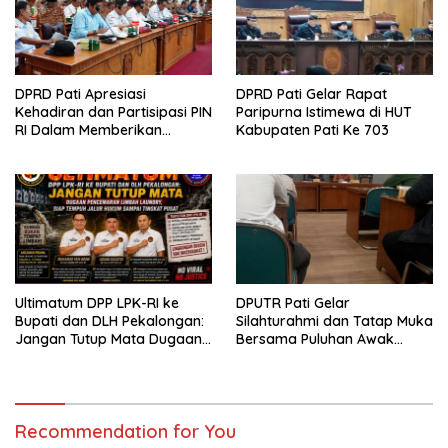
DPRD Pati Apresiasi
DPRD Pati Gelar Rapat
Kehadiran dan Partisipasi PIN
Paripurna Istimewa di HUT
RI Dalam Memberikan
Kabupaten Pati Ke 703
Masukan Yang Konstruktif
Ultimatum DPP LPK-RI ke
DPUTR Pati Gelar
Bupati dan DLH Pekalongan:
Silahturahmi dan Tatap Muka
Jangan Tutup Mata Dugaan
Bersama Puluhan Awak
Pencemaran Limbah
Media Dari Berbagai
Laundry, Siap Tempuh Jalur
Perusahaan Pers di Pati
Hukum Sampai Tingkat Pusat
Recommendation for You