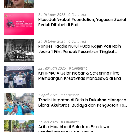
Pati di Tengah Dinamika Daerah
24 Oktober 2023
0 Comment
Masudah Wakaf Foundation, Yayasan Sosial
Peduli Difabel di Pati
24 Oktober 2024
0 Comment
Ponpes Taqdis Nurul Huda Kajen Pati Raih
Juara 1 Film Pendek Pesantren Tingkat
Nasional
22 Februari 2025
0 Comment
KPI IPMAFA Gelar Nobar & Screening Film:
Membangun Kreativitas Mahasiswa di Era
Digital
7 April 2025
0 Comment
Tradisi Kupatan di Dukuh Dukuhan Mlangsen
Blora: Akulturasi Budaya dan Penguatan Tali
Persaudaraan
25 Mei 2025
0 Comment
Artha Mas Abadi Salurkan Beasiswa
Pendidikan untuk 300 Siswa