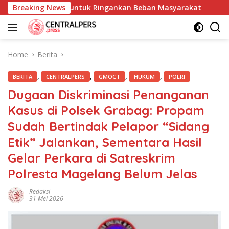
Skip
 Sembako untuk Ringankan Beban Masyarakat
Breaking News
DPRD Pat
to
content
Home
Berita
,
,
,
,
BERITA
CENTRALPERS
GMOCT
HUKUM
POLRI
Dugaan Diskriminasi Penanganan
Kasus di Polsek Grabag: Propam
Sudah Bertindak Pelapor “Sidang
Etik” Jalankan, Sementara Hasil
Gelar Perkara di Satreskrim
Polresta Magelang Belum Jelas
Redaksi
31 Mei 2026