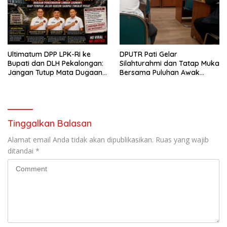
Ultimatum DPP LPK-RI ke
DPUTR Pati Gelar
Bupati dan DLH Pekalongan:
Silahturahmi dan Tatap Muka
Jangan Tutup Mata Dugaan
Bersama Puluhan Awak
Pencemaran Limbah
Media Dari Berbagai
Laundry, Siap Tempuh Jalur
Perusahaan Pers di Pati
Hukum Sampai Tingkat Pusat
Tinggalkan Balasan
Alamat email Anda tidak akan dipublikasikan.
Ruas yang wajib
ditandai
*