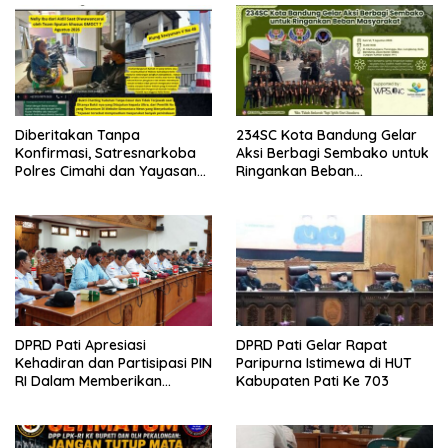
Diberitakan Tanpa
234SC Kota Bandung Gelar
Konfirmasi, Satresnarkoba
Aksi Berbagi Sembako untuk
Polres Cimahi dan Yayasan
Ringankan Beban
Ultra Jadi Korban Narasi
Masyarakat
Sepihak
DPRD Pati Apresiasi
DPRD Pati Gelar Rapat
Kehadiran dan Partisipasi PIN
Paripurna Istimewa di HUT
RI Dalam Memberikan
Kabupaten Pati Ke 703
Masukan Yang Konstruktif