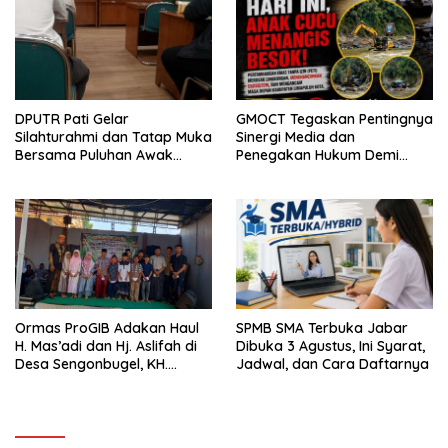
DPUTR Pati Gelar
GMOCT Tegaskan Pentingnya
Silahturahmi dan Tatap Muka
Sinergi Media dan
Bersama Puluhan Awak
Penegakan Hukum Demi
Media Dari Berbagai
Masa Depan Kabupaten
Perusahaan Pers di Pati
Limapuluh Kota
Ormas ProGIB Adakan Haul
SPMB SMA Terbuka Jabar
H. Mas’adi dan Hj. Aslifah di
Dibuka 3 Agustus, Ini Syarat,
Desa Sengonbugel, KH.
Jadwal, dan Cara Daftarnya
Akmal Salim Ajak Jamaah
Perbanyak Amal Saleh