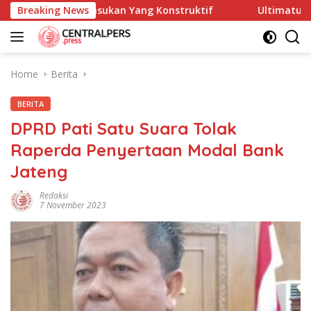
Skip
rikan Masukan Yang Konstruktif
Breaking News
Ultimatum DPP LPK-RI 
to
content
Home
Berita
BERITA
DPRD Pati Satu Suara Tolak
Raperda Penyertaan Modal Bank
Jateng
Redaksi
7 November 2023