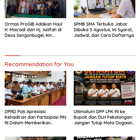
Ormas ProGIB Adakan Haul
SPMB SMA Terbuka Jabar
H. Mas’adi dan Hj. Aslifah di
Dibuka 3 Agustus, Ini Syarat,
Desa Sengonbugel, KH.
Jadwal, dan Cara Daftarnya
Akmal Salim Ajak Jamaah
Perbanyak Amal Saleh
Recommendation for You
DPRD Pati Apresiasi
Ultimatum DPP LPK-RI ke
Kehadiran dan Partisipasi PIN
Bupati dan DLH Pekalongan:
RI Dalam Memberikan
Jangan Tutup Mata Dugaan
Masukan Yang Konstruktif
Pencemaran Limbah
Laundry, Siap Tempuh Jalur
Hukum Sampai Tingkat Pusat