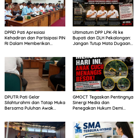
DPRD Pati Apresiasi
Ultimatum DPP LPK-RI ke
Kehadiran dan Partisipasi PIN
Bupati dan DLH Pekalongan:
RI Dalam Memberikan
Jangan Tutup Mata Dugaan
Masukan Yang Konstruktif
Pencemaran Limbah
Laundry, Siap Tempuh Jalur
Hukum Sampai Tingkat Pusat
DPUTR Pati Gelar
GMOCT Tegaskan Pentingnya
Silahturahmi dan Tatap Muka
Sinergi Media dan
Bersama Puluhan Awak
Penegakan Hukum Demi
Media Dari Berbagai
Masa Depan Kabupaten
Perusahaan Pers di Pati
Limapuluh Kota