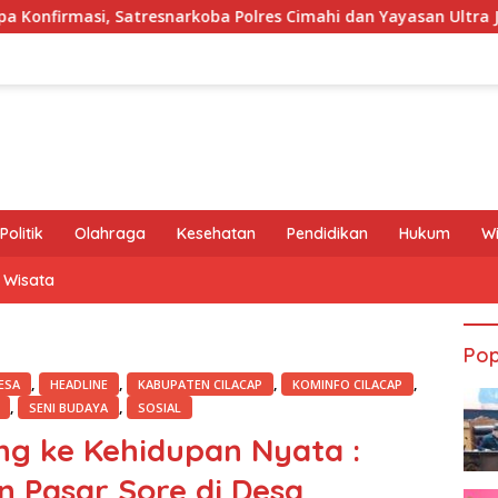
esnarkoba Polres Cimahi dan Yayasan Ultra Jadi Korban Narasi 
Politik
Olahraga
Kesehatan
Pendidikan
Hukum
W
Wisata
Pop
,
,
,
,
ESA
HEADLINE
KABUPATEN CILACAP
KOMINFO CILACAP
,
,
SENI BUDAYA
SOSIAL
g ke Kehidupan Nyata :
 Pasar Sore di Desa