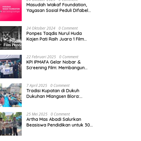
Masudah Wakaf Foundation,
Yayasan Sosial Peduli Difabel
di Pati
24 Oktober 2024
0 Comment
Ponpes Taqdis Nurul Huda
Kajen Pati Raih Juara 1 Film
Pendek Pesantren Tingkat
Nasional
22 Februari 2025
0 Comment
KPI IPMAFA Gelar Nobar &
Screening Film: Membangun
Kreativitas Mahasiswa di Era
Digital
7 April 2025
0 Comment
Tradisi Kupatan di Dukuh
Dukuhan Mlangsen Blora:
Akulturasi Budaya dan
Penguatan Tali Persaudaraan
25 Mei 2025
0 Comment
Artha Mas Abadi Salurkan
Beasiswa Pendidikan untuk 300
Siswa