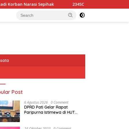
Sepihak
234SC Kota Bandung Gelar Aksi Berbagi Semba
isata
ular Post
6 Agustus 2026
0 Comment
DPRD Pati Gelar Rapat
Paripurna Istimewa di HUT
Kabupaten Pati Ke 703
24 Oktober 2023
0 Comment