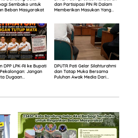
bagi Sembako untuk
dan Partisipasi PIN RI Dalam
an Beban Masyarakat
Memberikan Masukan Yang
Konstruktif
m DPP LPK-RI ke Bupati
DPUTR Pati Gelar Silahturahmi
 Pekalongan: Jangan
dan Tatap Muka Bersama
ata Dugaan
Puluhan Awak Media Dari
ran Limbah Laundry,
Berbagai Perusahaan Pers di
mpuh Jalur Hukum
Pati
ingkat Pusat