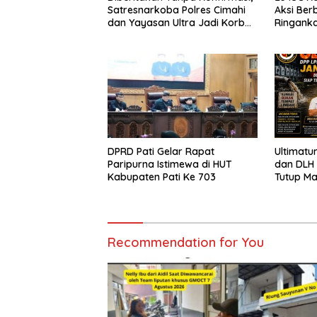
Satresnarkoba Polres Cimahi
Aksi Ber
dan Yayasan Ultra Jadi Korban
Ringank
Narasi Sepihak
DPRD Pati Gelar Rapat
Ultimatu
Paripurna Istimewa di HUT
dan DLH
Kabupaten Pati Ke 703
Tutup M
Pencema
Siap Te
Sampai T
Recommendation for You