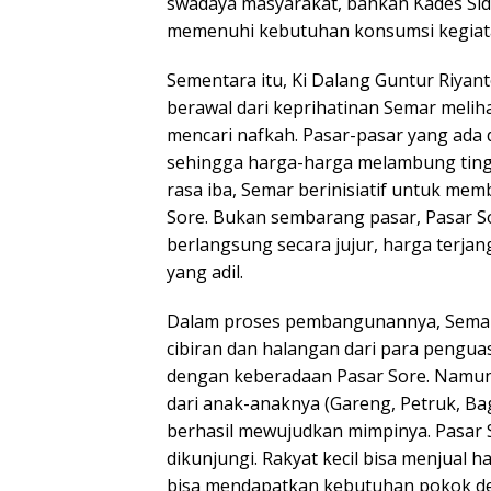
swadaya masyarakat, bahkan Kades Si
memenuhi kebutuhan konsumsi kegiata
Sementara itu, Ki Dalang Guntur Riyan
berawal dari keprihatinan Semar meliha
mencari nafkah. Pasar-pasar yang ada 
sehingga harga-harga melambung tinggi
rasa iba, Semar berinisiatif untuk m
Sore. Bukan sembarang pasar, Pasar So
berlangsung secara jujur, harga terj
yang adil.
Dalam proses pembangunannya, Semar
cibiran dan halangan dari para pengu
dengan keberadaan Pasar Sore. Namun
dari anak-anaknya (Gareng, Petruk, Bag
berhasil mewujudkan mimpinya. Pasar S
dikunjungi. Rakyat kecil bisa menjual 
bisa mendapatkan kebutuhan pokok de