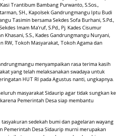
h Kasi Trantibum Bambang Purwanto, S.Sos.,
tarman, SH., Kapolsek Gandrungmangu Iptu Budi
angu Tasimin bersama Sekdes Sofa Burhani, S.Pd.,
kdes Imam Ma’ruf, S.Pd., Pj. Kades Cisumur
an Khasani, S.S., Kades Gandrungmangu Nuryani,
an RW, Tokoh Masyarakat, Tokoh Agama dan
Gandrungmangu menyampaikan rasa terima kasih
akat yang telah melaksanakan swadaya untuk
eringatan HUT RI pada Agustus nanti, ungkapnya.
seluruh masyarakat Sidaurip agar tidak sungkan ke
n karena Pemerintah Desa siap membantu
a tasyakuran sedekah bumi dan pagelaran wayang
an Pemerintah Desa Sidaurip murni merupakan