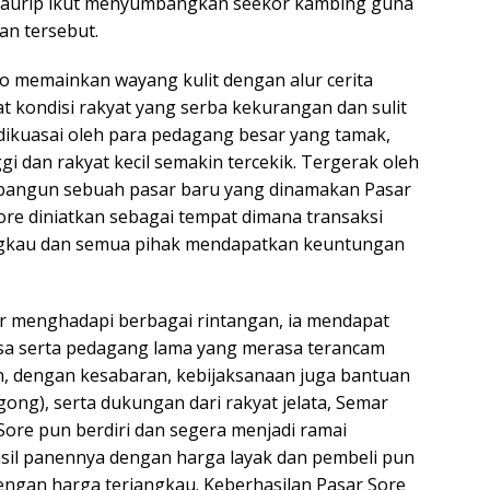
daurip ikut menyumbangkan seekor kambing guna
n tersebut.
to memainkan wayang kulit dengan alur cerita
t kondisi rakyat yang serba kekurangan dan sulit
dikuasai oleh para pedagang besar yang tamak,
 dan rakyat kecil semakin tercekik. Tergerak oleh
embangun sebuah pasar baru yang dinamakan Pasar
re diniatkan sebagai tempat dimana transaksi
angkau dan semua pihak mendapatkan keuntungan
 menghadapi berbagai rintangan, ia mendapat
asa serta pedagang lama yang merasa terancam
, dengan kesabaran, kebijaksanaan juga bantuan
ong), serta dukungan dari rakyat jelata, Semar
ore pun berdiri dan segera menjadi ramai
hasil panennya dengan harga layak dan pembeli pun
ngan harga terjangkau. Keberhasilan Pasar Sore