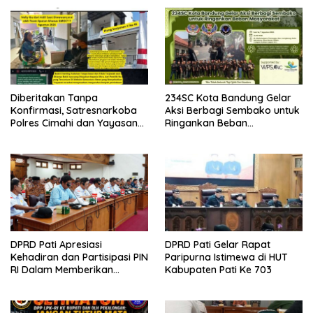
Diberitakan Tanpa
234SC Kota Bandung Gelar
Konfirmasi, Satresnarkoba
Aksi Berbagi Sembako untuk
Polres Cimahi dan Yayasan
Ringankan Beban
Ultra Jadi Korban Narasi
Masyarakat
Sepihak
DPRD Pati Apresiasi
DPRD Pati Gelar Rapat
Kehadiran dan Partisipasi PIN
Paripurna Istimewa di HUT
RI Dalam Memberikan
Kabupaten Pati Ke 703
Masukan Yang Konstruktif