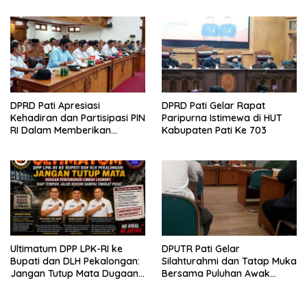
Sepihak
DPRD Pati Apresiasi
DPRD Pati Gelar Rapat
Kehadiran dan Partisipasi PIN
Paripurna Istimewa di HUT
RI Dalam Memberikan
Kabupaten Pati Ke 703
Masukan Yang Konstruktif
Ultimatum DPP LPK-RI ke
DPUTR Pati Gelar
Bupati dan DLH Pekalongan:
Silahturahmi dan Tatap Muka
Jangan Tutup Mata Dugaan
Bersama Puluhan Awak
Pencemaran Limbah
Media Dari Berbagai
Laundry, Siap Tempuh Jalur
Perusahaan Pers di Pati