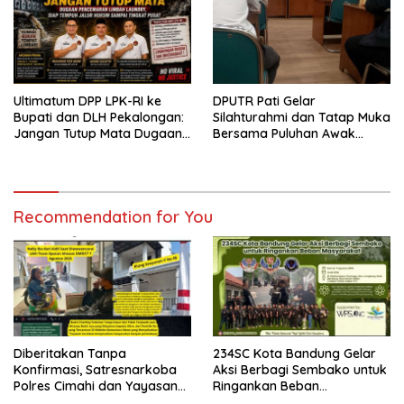
Ultimatum DPP LPK-RI ke
DPUTR Pati Gelar
Bupati dan DLH Pekalongan:
Silahturahmi dan Tatap Muka
Jangan Tutup Mata Dugaan
Bersama Puluhan Awak
Pencemaran Limbah
Media Dari Berbagai
Laundry, Siap Tempuh Jalur
Perusahaan Pers di Pati
Hukum Sampai Tingkat Pusat
Recommendation for You
Diberitakan Tanpa
234SC Kota Bandung Gelar
Konfirmasi, Satresnarkoba
Aksi Berbagi Sembako untuk
Polres Cimahi dan Yayasan
Ringankan Beban
Ultra Jadi Korban Narasi
Masyarakat