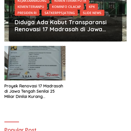
,
,
KEJAKSAANAGUNG
KEMENTERIAN PUTR
,
,
,
KEMENTERIANPU
KOMINFO CILACAP
KPK
,
,
PRESIDEN RI
SATKERPPSJATENG
SLIDE NEWS
5 Maret 2026
Diduga Ada Kabut Transparansi
Renovasi 17 Madrasah di Jawa
Tengah 8 Senilai 25 Milyar
Proyek Renovasi 17 Madrasah
di Jawa Tengah Senilai 25
Miliar Dinilai Kurang
Transparan
Popular Post