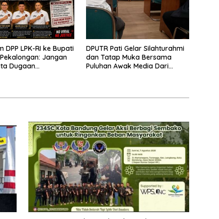
m DPP LPK-RI ke Bupati
DPUTR Pati Gelar Silahturahmi
 Pekalongan: Jangan
dan Tatap Muka Bersama
ata Dugaan
Puluhan Awak Media Dari
ran Limbah Laundry,
Berbagai Perusahaan Pers di
mpuh Jalur Hukum
Pati
ingkat Pusat