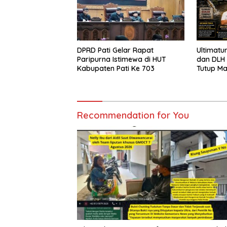
DPRD Pati Gelar Rapat
Ultimatu
Paripurna Istimewa di HUT
dan DLH
Kabupaten Pati Ke 703
Tutup M
Pencema
Siap Te
Sampai T
Recommendation for You