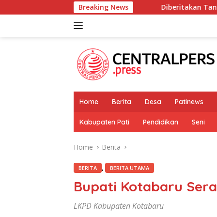
Skip
Breaking News
Diberitakan Tanpa Konfirmasi, Satresna
to
content
Home
Berita
Desa
Patinews
Kabupaten Pati
Pendidikan
Seni
Home
Berita
,
BERITA
BERITA UTAMA
Bupati Kotabaru Ser
LKPD Kabupaten Kotabaru