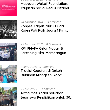
Masudah Wakaf Foundation,
Yayasan Sosial Peduli Difabel
di Pati
24 Oktober 2024
0 Comment
Ponpes Taqdis Nurul Huda
Kajen Pati Raih Juara 1 Film
Pendek Pesantren Tingkat
Nasional
22 Februari 2025
0 Comment
KPI IPMAFA Gelar Nobar &
Screening Film: Membangun
Kreativitas Mahasiswa di Era
Digital
7 April 2025
0 Comment
Tradisi Kupatan di Dukuh
Dukuhan Mlangsen Blora:
Akulturasi Budaya dan
Penguatan Tali Persaudaraan
25 Mei 2025
0 Comment
Artha Mas Abadi Salurkan
Beasiswa Pendidikan untuk 300
Siswa