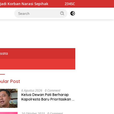
hak
234SC Kota Bandung Gelar Aksi Berbagi Sembako 
isata
ular Post
6 Agustus 2026
0 Comment
Ketua Dewan Pati Berharap
Kapolresta Baru Prioritaskan
Keamanan dan Kondusivitas
Pati di Tengah Dinamika
Daerah
24 Oktober 2023
0 Comment