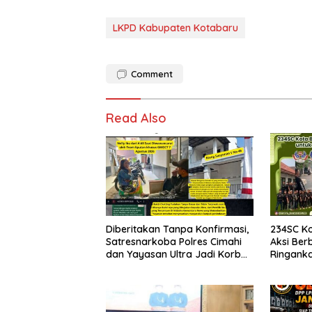
LKPD Kabupaten Kotabaru
Comment
Read Also
Diberitakan Tanpa Konfirmasi,
234SC K
Satresnarkoba Polres Cimahi
Aksi Ber
dan Yayasan Ultra Jadi Korban
Ringank
Narasi Sepihak