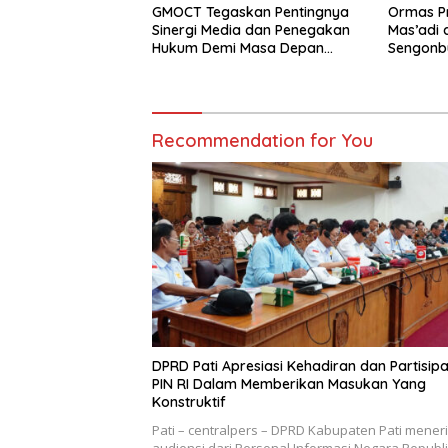
GMOCT Tegaskan Pentingnya
Ormas Pr
Sinergi Media dan Penegakan
Mas’adi d
Hukum Demi Masa Depan
Sengonbu
Kabupaten Limapuluh Kota
Ajak Ja
Saleh
Recommendation for You
DPRD Pati Apresiasi Kehadiran dan Partisipa
PIN RI Dalam Memberikan Masukan Yang
Konstruktif
Pati – centralpers – DPRD Kabupaten Pati mener