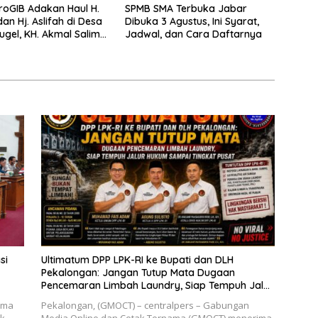
oGIB Adakan Haul H.
SPMB SMA Terbuka Jabar
an Hj. Aslifah di Desa
Dibuka 3 Agustus, Ini Syarat,
gel, KH. Akmal Salim
Jadwal, dan Cara Daftarnya
maah Perbanyak Amal
si
Ultimatum DPP LPK-RI ke Bupati dan DLH
Pekalongan: Jangan Tutup Mata Dugaan
Pencemaran Limbah Laundry, Siap Tempuh Jalur
Hukum Sampai Tingkat Pusat
ima
Pekalongan, (GMOCT) – centralpers – Gabungan