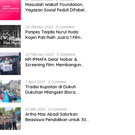
Masudah Wakaf Foundation,
Yayasan Sosial Peduli Difabel
di Pati
24 Oktober 2024
0 Comment
Ponpes Taqdis Nurul Huda
Kajen Pati Raih Juara 1 Film
Pendek Pesantren Tingkat
Nasional
22 Februari 2025
0 Comment
KPI IPMAFA Gelar Nobar &
Screening Film: Membangun
Kreativitas Mahasiswa di Era
Digital
7 April 2025
0 Comment
Tradisi Kupatan di Dukuh
Dukuhan Mlangsen Blora:
Akulturasi Budaya dan
Penguatan Tali Persaudaraan
25 Mei 2025
0 Comment
Artha Mas Abadi Salurkan
Beasiswa Pendidikan untuk 300
Siswa