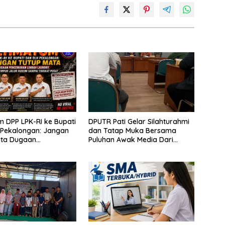
m DPP LPK-RI ke Bupati
DPUTR Pati Gelar Silahturahmi
 Pekalongan: Jangan
dan Tatap Muka Bersama
ata Dugaan
Puluhan Awak Media Dari
ran Limbah Laundry,
Berbagai Perusahaan Pers di
mpuh Jalur Hukum
Pati
ingkat Pusat