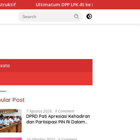
m DPP LPK-RI ke Bupati dan DLH Pekalongan: Jangan Tutup Ma
isata
ular Post
7 Agustus 2026
0 Comment
DPRD Pati Apresiasi Kehadiran
dan Partisipasi PIN RI Dalam
Memberikan Masukan Yang
Konstruktif
24 Oktober 2023
0 Comment