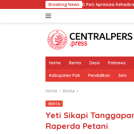
Skip
DPRD Pati Apresiasi Kehadiran dan Partisipasi PIN R
Breaking News
to
content
Home
Berita
Desa
Patinews
Kabupaten Pati
Pendidikan
Seni
Home
Berita
BERITA
Yeti Sikapi Tanggapa
Raperda Petani