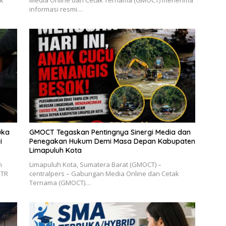
ik
Media Online dan Cetak Ternama (GMOCT) menerima
informasi resmi…
uka
GMOCT Tegaskan Pentingnya Sinergi Media dan
i
Penegakan Hukum Demi Masa Depan Kabupaten
Limapuluh Kota
n
Limapuluh Kota, Sumatera Barat (GMOCT) –
UTR
centralpers – Gabungan Media Online dan Cetak
Ternama (GMOCT)…