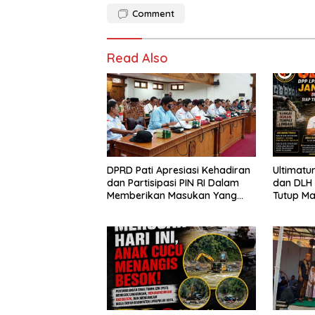
Comment
Read Also
DPRD Pati Apresiasi Kehadiran
Ultimatu
dan Partisipasi PIN RI Dalam
dan DLH
Memberikan Masukan Yang
Tutup M
Konstruktif
Pencema
Siap Te
Sampai T