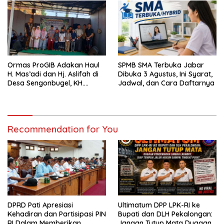
Ormas ProGIB Adakan Haul
SPMB SMA Terbuka Jabar
H. Mas’adi dan Hj. Aslifah di
Dibuka 3 Agustus, Ini Syarat,
Desa Sengonbugel, KH.
Jadwal, dan Cara Daftarnya
Akmal Salim Ajak Jamaah
Perbanyak Amal Saleh
Recommendation for You
DPRD Pati Apresiasi
Ultimatum DPP LPK-RI ke
Kehadiran dan Partisipasi PIN
Bupati dan DLH Pekalongan:
RI Dalam Memberikan
Jangan Tutup Mata Dugaan