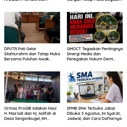
Masukan Yang Konstruktif
Pencemaran Limbah
Laundry, Siap Tempuh Jalur
Hukum Sampai Tingkat Pusat
DPUTR Pati Gelar
GMOCT Tegaskan Pentingnya
Silahturahmi dan Tatap Muka
Sinergi Media dan
Bersama Puluhan Awak
Penegakan Hukum Demi
Media Dari Berbagai
Masa Depan Kabupaten
Perusahaan Pers di Pati
Limapuluh Kota
Ormas ProGIB Adakan Haul
SPMB SMA Terbuka Jabar
H. Mas’adi dan Hj. Aslifah di
Dibuka 3 Agustus, Ini Syarat,
Desa Sengonbugel, KH.
Jadwal, dan Cara Daftarnya
Akmal Salim Ajak Jamaah