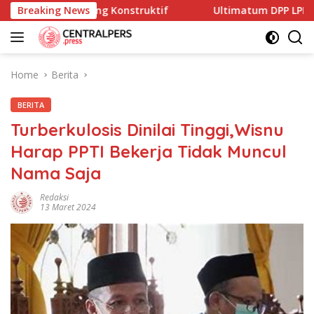
Skip
asukan Yang Konstruktif
Breaking News
Ultimatum DPP LPK-RI ke Bupa
to
content
Home
Berita
BERITA
Turberkulosis Dinilai Tinggi,Wisnu
Harap PPTI Bekerja Tidak Muncul
Nama Saja
Redaksi
13 Maret 2024