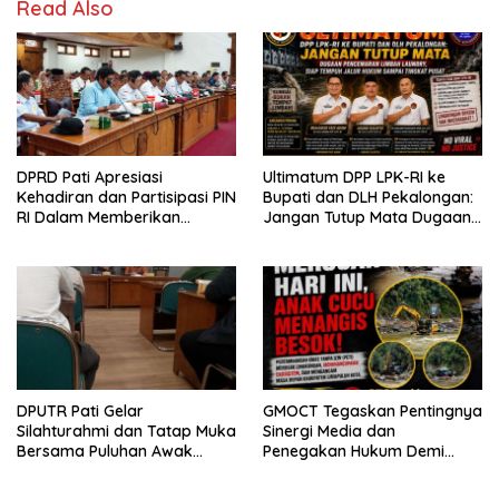
Read Also
DPRD Pati Apresiasi
Ultimatum DPP LPK-RI ke
Kehadiran dan Partisipasi PIN
Bupati dan DLH Pekalongan:
RI Dalam Memberikan
Jangan Tutup Mata Dugaan
Masukan Yang Konstruktif
Pencemaran Limbah
Laundry, Siap Tempuh Jalur
Hukum Sampai Tingkat Pusat
DPUTR Pati Gelar
GMOCT Tegaskan Pentingnya
Silahturahmi dan Tatap Muka
Sinergi Media dan
Bersama Puluhan Awak
Penegakan Hukum Demi
Media Dari Berbagai
Masa Depan Kabupaten
Perusahaan Pers di Pati
Limapuluh Kota