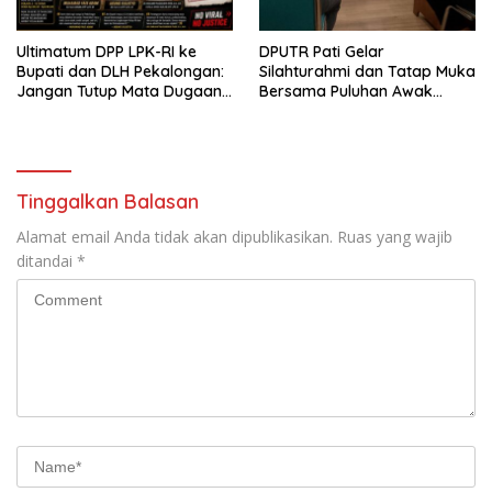
Ultimatum DPP LPK-RI ke
DPUTR Pati Gelar
Bupati dan DLH Pekalongan:
Silahturahmi dan Tatap Muka
Jangan Tutup Mata Dugaan
Bersama Puluhan Awak
Pencemaran Limbah
Media Dari Berbagai
Laundry, Siap Tempuh Jalur
Perusahaan Pers di Pati
Hukum Sampai Tingkat Pusat
Tinggalkan Balasan
Alamat email Anda tidak akan dipublikasikan.
Ruas yang wajib
ditandai
*