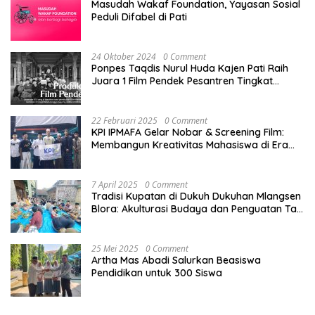
Masudah Wakaf Foundation, Yayasan Sosial
Peduli Difabel di Pati
24 Oktober 2024
0 Comment
Ponpes Taqdis Nurul Huda Kajen Pati Raih
Juara 1 Film Pendek Pesantren Tingkat
Nasional
22 Februari 2025
0 Comment
KPI IPMAFA Gelar Nobar & Screening Film:
Membangun Kreativitas Mahasiswa di Era
Digital
7 April 2025
0 Comment
Tradisi Kupatan di Dukuh Dukuhan Mlangsen
Blora: Akulturasi Budaya dan Penguatan Tali
Persaudaraan
25 Mei 2025
0 Comment
Artha Mas Abadi Salurkan Beasiswa
Pendidikan untuk 300 Siswa