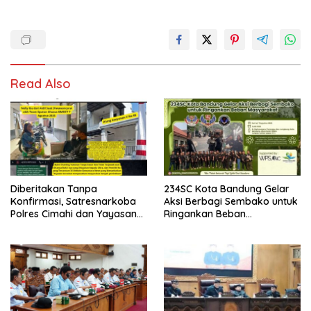
Read Also
Diberitakan Tanpa
234SC Kota Bandung Gelar
Konfirmasi, Satresnarkoba
Aksi Berbagi Sembako untuk
Polres Cimahi dan Yayasan
Ringankan Beban
Ultra Jadi Korban Narasi
Masyarakat
Sepihak