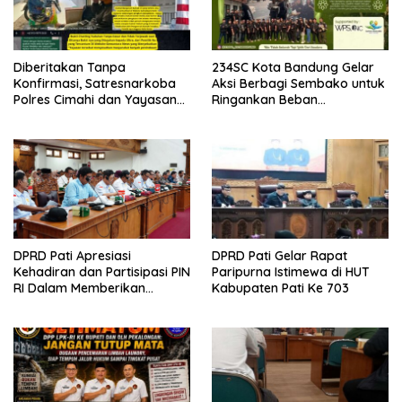
Diberitakan Tanpa
234SC Kota Bandung Gelar
Konfirmasi, Satresnarkoba
Aksi Berbagi Sembako untuk
Polres Cimahi dan Yayasan
Ringankan Beban
Ultra Jadi Korban Narasi
Masyarakat
Sepihak
DPRD Pati Apresiasi
DPRD Pati Gelar Rapat
Kehadiran dan Partisipasi PIN
Paripurna Istimewa di HUT
RI Dalam Memberikan
Kabupaten Pati Ke 703
Masukan Yang Konstruktif