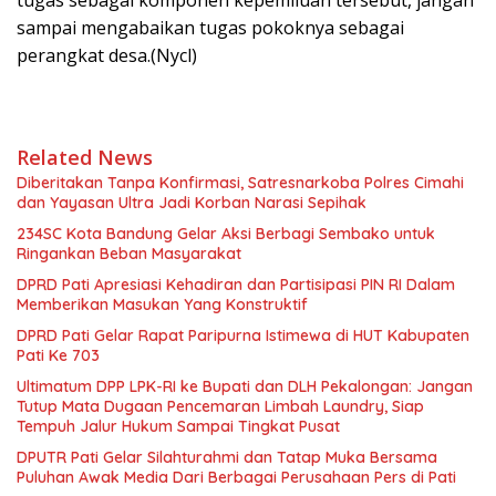
tugas sebagai komponen kepemiluan tersebut, jangan
sampai mengabaikan tugas pokoknya sebagai
perangkat desa.(Nycl)
Related News
Diberitakan Tanpa Konfirmasi, Satresnarkoba Polres Cimahi
dan Yayasan Ultra Jadi Korban Narasi Sepihak
234SC Kota Bandung Gelar Aksi Berbagi Sembako untuk
Ringankan Beban Masyarakat
DPRD Pati Apresiasi Kehadiran dan Partisipasi PIN RI Dalam
Memberikan Masukan Yang Konstruktif
DPRD Pati Gelar Rapat Paripurna Istimewa di HUT Kabupaten
Pati Ke 703
Ultimatum DPP LPK-RI ke Bupati dan DLH Pekalongan: Jangan
Tutup Mata Dugaan Pencemaran Limbah Laundry, Siap
Tempuh Jalur Hukum Sampai Tingkat Pusat
DPUTR Pati Gelar Silahturahmi dan Tatap Muka Bersama
Puluhan Awak Media Dari Berbagai Perusahaan Pers di Pati