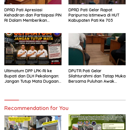
DPRD Pati Apresiasi
DPRD Pati Gelar Rapat
Kehadiran dan Partisipasi PIN
Paripurna Istimewa di HUT
RI Dalam Memberikan
Kabupaten Pati Ke 703
Masukan Yang Konstruktif
Ultimatum DPP LPK-RI ke
DPUTR Pati Gelar
Bupati dan DLH Pekalongan:
Silahturahmi dan Tatap Muka
Jangan Tutup Mata Dugaan
Bersama Puluhan Awak
Pencemaran Limbah
Media Dari Berbagai
Laundry, Siap Tempuh Jalur
Perusahaan Pers di Pati
Hukum Sampai Tingkat Pusat
Recommendation for You