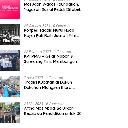
skan
Adakan Haul H.
Tanpa
Bandung
Masudah Wakaf Foundation,
ingnya
Mas’adi dan Hj.
Konfirmasi,
Aksi Ber
Yayasan Sosial Peduli Difabel
gi Media
Aslifah di Desa
Satresnarkoba
Sembako
di Pati
Penegakan
Sengonbugel, KH.
Polres Cimahi
Ringank
m Demi
Akmal Salim Ajak
dan Yayasan
Beban
24 Oktober 2024
0 Comment
 Depan
Jamaah
Ultra Jadi
Masyara
Ponpes Taqdis Nurul Huda
paten
Perbanyak Amal
Korban Narasi
Kajen Pati Raih Juara 1 Film
puluh Kota
Saleh
Sepihak
Pendek Pesantren Tingkat
Nasional
22 Februari 2025
0 Comment
KPI IPMAFA Gelar Nobar &
Screening Film: Membangun
Kreativitas Mahasiswa di Era
Digital
7 April 2025
0 Comment
Tradisi Kupatan di Dukuh
Dukuhan Mlangsen Blora:
Akulturasi Budaya dan
Penguatan Tali Persaudaraan
25 Mei 2025
0 Comment
Artha Mas Abadi Salurkan
Beasiswa Pendidikan untuk 300
Siswa