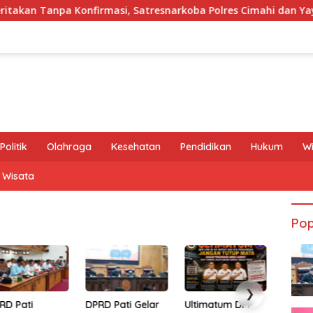
an Tanpa Konfirmasi, Satresnarkoba Polres Cimahi dan Yayasan 
Politik
Olahraga
Kesehatan
Pendidikan
Hukum
W
Wisata
Pop
PRD Pati Gelar
Ultimatum DPP
DPUTR Pati Gelar
GMO