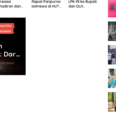
apat Paripurna
LPK-RI ke Bupati
Silahturahmi dan
Tega
stimewa di HUT
dan DLH
Tatap Muka
Pent
abupaten Pati
Pekalongan:
Bersama Puluhan
Siner
e 703
Jangan Tutup
Awak Media Dari
dan 
Mata Dugaan
Berbagai
Huku
Pencemaran
Perusahaan Pers
Masa
,
RALPERS
Limbah Laundry,
di Pati
Kabu
,
NDARAN
Siap Tempuh
Lima
Jalur Hukum
Sampai Tingkat
n
Pusat
 Dari
ran pasir
ah…