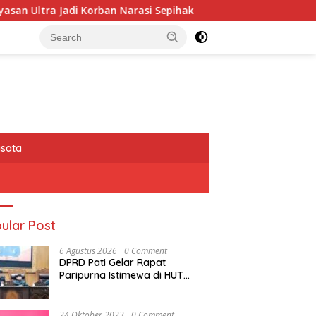
Ultra Jadi Korban Narasi Sepihak
234SC Kota Bandung 
isata
ular Post
6 Agustus 2026
0 Comment
DPRD Pati Gelar Rapat
Paripurna Istimewa di HUT
Kabupaten Pati Ke 703
CT
Ormas ProGIB
Diberitakan
234SC K
24 Oktober 2023
0 Comment