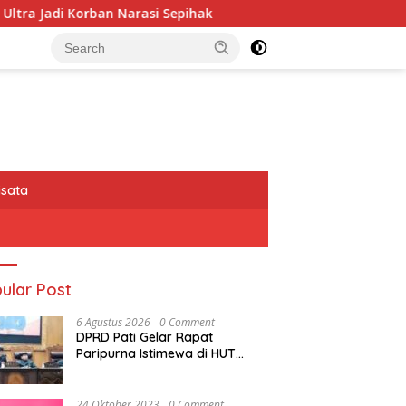
i Sepihak
234SC Kota Bandung Gelar Aksi Berbagi Sem
isata
ular Post
6 Agustus 2026
0 Comment
DPRD Pati Gelar Rapat
Paripurna Istimewa di HUT
Kabupaten Pati Ke 703
24 Oktober 2023
0 Comment