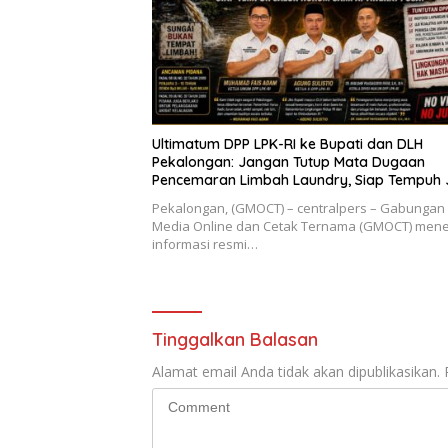
Ultimatum DPP LPK-RI ke Bupati dan DLH
Pekalongan: Jangan Tutup Mata Dugaan
Pencemaran Limbah Laundry, Siap Tempuh 
Hukum Sampai Tingkat Pusat
Pekalongan, (GMOCT) – centralpers – Gabungan
Media Online dan Cetak Ternama (GMOCT) men
informasi resmi…
Tinggalkan Balasan
Alamat email Anda tidak akan dipublikasikan.