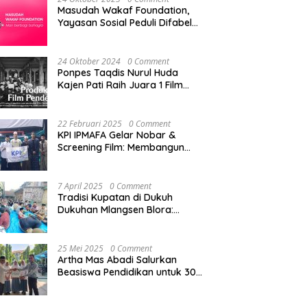
Masudah Wakaf Foundation,
Yayasan Sosial Peduli Difabel
di Pati
24 Oktober 2024
0 Comment
Ponpes Taqdis Nurul Huda
Kajen Pati Raih Juara 1 Film
Pendek Pesantren Tingkat
Nasional
22 Februari 2025
0 Comment
KPI IPMAFA Gelar Nobar &
Screening Film: Membangun
Kreativitas Mahasiswa di Era
Digital
7 April 2025
0 Comment
Tradisi Kupatan di Dukuh
Dukuhan Mlangsen Blora:
Akulturasi Budaya dan
Penguatan Tali Persaudaraan
25 Mei 2025
0 Comment
Artha Mas Abadi Salurkan
Beasiswa Pendidikan untuk 300
Siswa