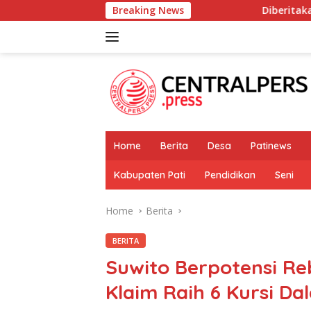
Skip
Breaking News
Diberitakan Tanpa Konfirmasi, Sa
to
content
Home
Berita
Desa
Patinews
Kabupaten Pati
Pendidikan
Seni
Home
Berita
BERITA
Suwito Berpotensi Re
Klaim Raih 6 Kursi Da