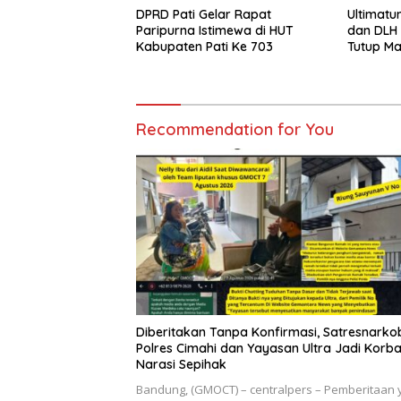
DPRD Pati Gelar Rapat
Ultimatu
Paripurna Istimewa di HUT
dan DLH
Kabupaten Pati Ke 703
Tutup M
Pencema
Siap Te
Sampai T
Recommendation for You
Diberitakan Tanpa Konfirmasi, Satresnarko
Polres Cimahi dan Yayasan Ultra Jadi Korb
Narasi Sepihak
Bandung, (GMOCT) – centralpers – Pemberitaan 