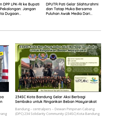
m DPP LPK-RI ke Bupati
DPUTR Pati Gelar Silahturahmi
 Pekalongan: Jangan
dan Tatap Muka Bersama
ata Dugaan
Puluhan Awak Media Dari
ran Limbah Laundry,
Berbagai Perusahaan Pers di
mpuh Jalur Hukum
Pati
ingkat Pusat
ba
234SC Kota Bandung Gelar Aksi Berbagi
an
Sembako untuk Ringankan Beban Masyarakat
Bandung – centralpers – Dewan Pimpinan Cabang
yang
(DPC) 234 Solidarity Community (234SC) Kota Bandung