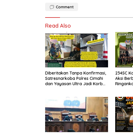
Comment
Read Also
Diberitakan Tanpa Konfirmasi,
234SC K
Satresnarkoba Polres Cimahi
Aksi Ber
dan Yayasan Ultra Jadi Korban
Ringank
Narasi Sepihak