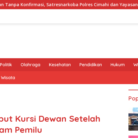
tresnarkoba Polres Cimahi dan Yayasan Ultra Jadi Korban Naras
Politik
Olahraga
Kesehatan
Pendidikan
Hukum
W
Wisata
Pop
but Kursi Dewan Setelah
lam Pemilu