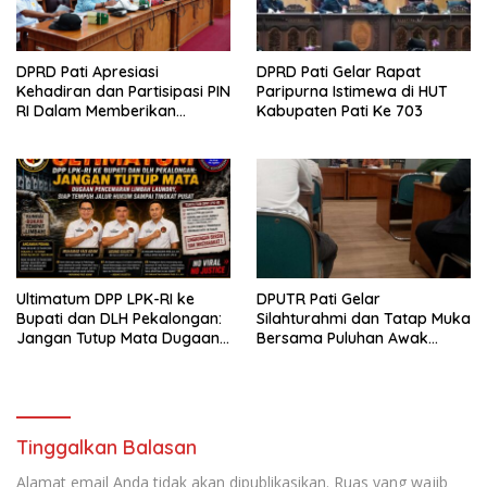
DPRD Pati Apresiasi
DPRD Pati Gelar Rapat
Kehadiran dan Partisipasi PIN
Paripurna Istimewa di HUT
RI Dalam Memberikan
Kabupaten Pati Ke 703
Masukan Yang Konstruktif
Ultimatum DPP LPK-RI ke
DPUTR Pati Gelar
Bupati dan DLH Pekalongan:
Silahturahmi dan Tatap Muka
Jangan Tutup Mata Dugaan
Bersama Puluhan Awak
Pencemaran Limbah
Media Dari Berbagai
Laundry, Siap Tempuh Jalur
Perusahaan Pers di Pati
Hukum Sampai Tingkat Pusat
Tinggalkan Balasan
Alamat email Anda tidak akan dipublikasikan.
Ruas yang wajib