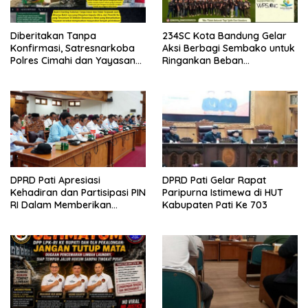
Diberitakan Tanpa
234SC Kota Bandung Gelar
Konfirmasi, Satresnarkoba
Aksi Berbagi Sembako untuk
Polres Cimahi dan Yayasan
Ringankan Beban
Ultra Jadi Korban Narasi
Masyarakat
Sepihak
DPRD Pati Apresiasi
DPRD Pati Gelar Rapat
Kehadiran dan Partisipasi PIN
Paripurna Istimewa di HUT
RI Dalam Memberikan
Kabupaten Pati Ke 703
Masukan Yang Konstruktif