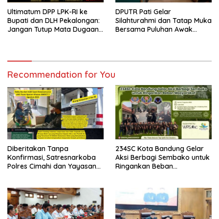
Ultimatum DPP LPK-RI ke
DPUTR Pati Gelar
Bupati dan DLH Pekalongan:
Silahturahmi dan Tatap Muka
Jangan Tutup Mata Dugaan
Bersama Puluhan Awak
Pencemaran Limbah
Media Dari Berbagai
Laundry, Siap Tempuh Jalur
Perusahaan Pers di Pati
Hukum Sampai Tingkat Pusat
Recommendation for You
Diberitakan Tanpa
234SC Kota Bandung Gelar
Konfirmasi, Satresnarkoba
Aksi Berbagi Sembako untuk
Polres Cimahi dan Yayasan
Ringankan Beban
Ultra Jadi Korban Narasi
Masyarakat
Sepihak