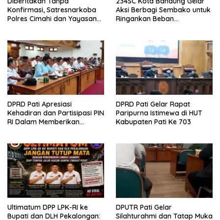
Diberitakan Tanpa
234SC Kota Bandung Gelar
Konfirmasi, Satresnarkoba
Aksi Berbagi Sembako untuk
Polres Cimahi dan Yayasan
Ringankan Beban
Ultra Jadi Korban Narasi
Masyarakat
Sepihak
DPRD Pati Apresiasi
DPRD Pati Gelar Rapat
Kehadiran dan Partisipasi PIN
Paripurna Istimewa di HUT
RI Dalam Memberikan
Kabupaten Pati Ke 703
Masukan Yang Konstruktif
Ultimatum DPP LPK-RI ke
DPUTR Pati Gelar
Bupati dan DLH Pekalongan:
Silahturahmi dan Tatap Muka