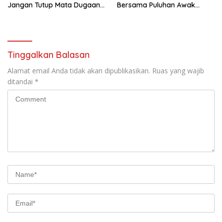
Jangan Tutup Mata Dugaan
Bersama Puluhan Awak
Pencemaran Limbah
Media Dari Berbagai
Laundry, Siap Tempuh Jalur
Perusahaan Pers di Pati
Hukum Sampai Tingkat Pusat
Tinggalkan Balasan
Alamat email Anda tidak akan dipublikasikan.
Ruas yang wajib
ditandai
*