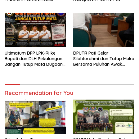
Masukan Yang Konstruktif
Ultimatum DPP LPK-RI ke
DPUTR Pati Gelar
Bupati dan DLH Pekalongan:
Silahturahmi dan Tatap Muka
Jangan Tutup Mata Dugaan
Bersama Puluhan Awak
Pencemaran Limbah
Media Dari Berbagai
Laundry, Siap Tempuh Jalur
Perusahaan Pers di Pati
Hukum Sampai Tingkat Pusat
Recommendation for You