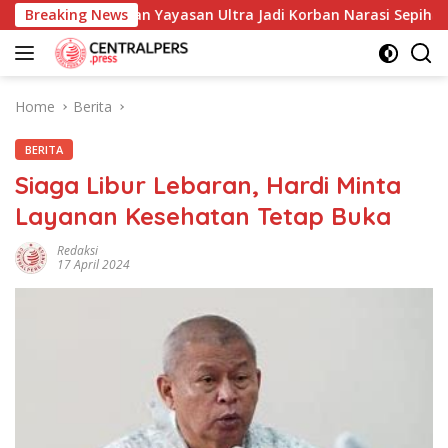
Skip
s Cimahi dan Yayasan Ultra Jadi Korban Narasi Sepihak
Breaking News
to
content
Home
Berita
BERITA
Siaga Libur Lebaran, Hardi Minta
Layanan Kesehatan Tetap Buka
Redaksi
17 April 2024