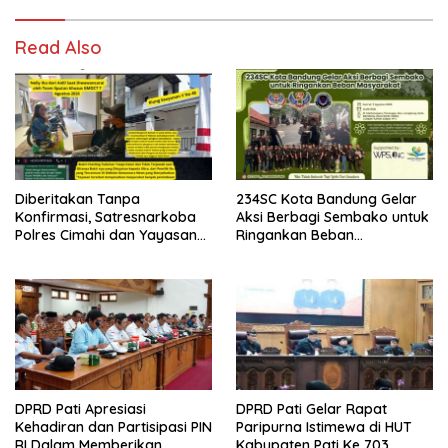
Read Also
Diberitakan Tanpa
234SC Kota Bandung Gelar
Konfirmasi, Satresnarkoba
Aksi Berbagi Sembako untuk
Polres Cimahi dan Yayasan
Ringankan Beban
Ultra Jadi Korban Narasi
Masyarakat
Sepihak
DPRD Pati Apresiasi
DPRD Pati Gelar Rapat
Kehadiran dan Partisipasi PIN
Paripurna Istimewa di HUT
RI Dalam Memberikan
Kabupaten Pati Ke 703