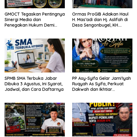
GMOCT Tegaskan Pentingnya
Ormas ProGIB Adakan Haul
Sinergi Media dan
H. Mas’adi dan Hj. Aslifah di
Penegakan Hukum Demi
Desa Sengonbugel, KH.
Masa Depan Kabupaten
Akmal Salim Ajak Jamaah
Limapuluh Kota
Perbanyak Amal Saleh
SPMB SMA Terbuka Jabar
PP Asy-Syifa Gelar Jami’iyah
Dibuka 3 Agustus, Ini Syarat,
Ruqyah As Syifa, Perkuat
Jadwal, dan Cara Daftarnya
Dakwah dan Ikhtiar
Penyembuhan Islami di
Bondowoso