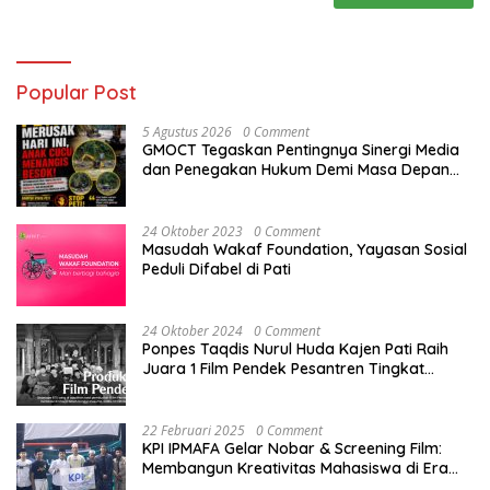
Popular Post
5 Agustus 2026
0 Comment
GMOCT Tegaskan Pentingnya Sinergi Media
dan Penegakan Hukum Demi Masa Depan
Kabupaten Limapuluh Kota
24 Oktober 2023
0 Comment
Masudah Wakaf Foundation, Yayasan Sosial
Peduli Difabel di Pati
24 Oktober 2024
0 Comment
Ponpes Taqdis Nurul Huda Kajen Pati Raih
Juara 1 Film Pendek Pesantren Tingkat
Nasional
22 Februari 2025
0 Comment
KPI IPMAFA Gelar Nobar & Screening Film:
Membangun Kreativitas Mahasiswa di Era
Digital