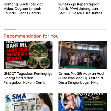
Kantongi Bukti Foto dan
Runtuhnya Kepercayaan
Video, Dugaan Limbah
Publik: PPWI Jateng dan
Laundry Jeans Cemari
GMOCT Desak Usut Tuntas
Sungai Pekalongan, LPK-RI
Kasus “Memeras dan
dan GMOCT Desak KLH, Polri
Diperas” Bupati Pemalang
Hingga Kejaksaan Bertindak
Serta Oknum KPK
Tegas
Recommendation for You
GMOCT Tegaskan Pentingnya
Ormas ProGIB Adakan Haul
Sinergi Media dan
H. Mas’adi dan Hj. Aslifah di
Penegakan Hukum Demi
Desa Sengonbugel, KH.
Masa Depan Kabupaten
Akmal Salim Ajak Jamaah
Limapuluh Kota
Perbanyak Amal Saleh