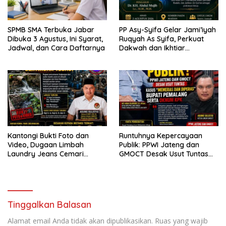
SPMB SMA Terbuka Jabar
PP Asy-Syifa Gelar Jami’iyah
Dibuka 3 Agustus, Ini Syarat,
Ruqyah As Syifa, Perkuat
Jadwal, dan Cara Daftarnya
Dakwah dan Ikhtiar
Penyembuhan Islami di
Bondowoso
Kantongi Bukti Foto dan
Runtuhnya Kepercayaan
Video, Dugaan Limbah
Publik: PPWI Jateng dan
Laundry Jeans Cemari
GMOCT Desak Usut Tuntas
Sungai Pekalongan, LPK-RI
Kasus “Memeras dan
dan GMOCT Desak KLH, Polri
Diperas” Bupati Pemalang
Hingga Kejaksaan Bertindak
Serta Oknum KPK
Tegas
Tinggalkan Balasan
Alamat email Anda tidak akan dipublikasikan.
Ruas yang wajib