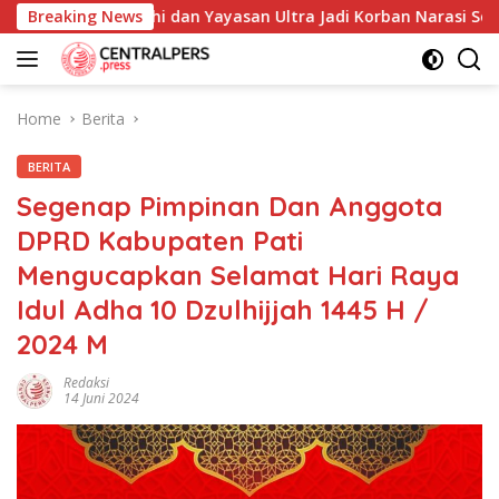
Skip
res Cimahi dan Yayasan Ultra Jadi Korban Narasi Sepihak
Breaking News
to
content
Home
Berita
BERITA
Segenap Pimpinan Dan Anggota
DPRD Kabupaten Pati
Mengucapkan Selamat Hari Raya
Idul Adha 10 Dzulhijjah 1445 H /
2024 M
Redaksi
14 Juni 2024