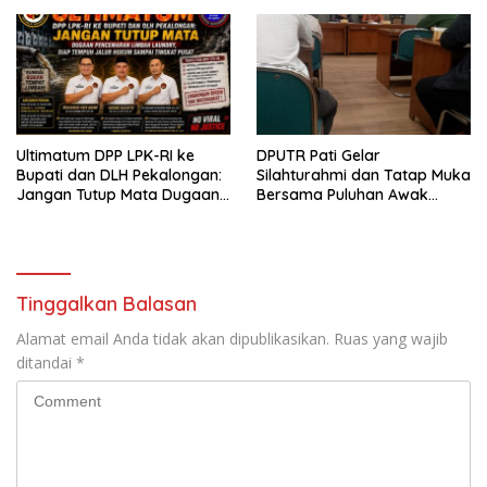
Ultimatum DPP LPK-RI ke
DPUTR Pati Gelar
Bupati dan DLH Pekalongan:
Silahturahmi dan Tatap Muka
Jangan Tutup Mata Dugaan
Bersama Puluhan Awak
Pencemaran Limbah
Media Dari Berbagai
Laundry, Siap Tempuh Jalur
Perusahaan Pers di Pati
Hukum Sampai Tingkat Pusat
Tinggalkan Balasan
Alamat email Anda tidak akan dipublikasikan.
Ruas yang wajib
ditandai
*