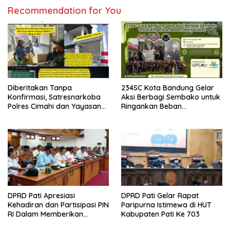
Recommendation for You
Diberitakan Tanpa
234SC Kota Bandung Gelar
Konfirmasi, Satresnarkoba
Aksi Berbagi Sembako untuk
Polres Cimahi dan Yayasan
Ringankan Beban
Ultra Jadi Korban Narasi
Masyarakat
Sepihak
DPRD Pati Apresiasi
DPRD Pati Gelar Rapat
Kehadiran dan Partisipasi PIN
Paripurna Istimewa di HUT
RI Dalam Memberikan
Kabupaten Pati Ke 703
Masukan Yang Konstruktif