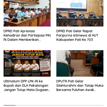
DPRD Pati Apresiasi
DPRD Pati Gelar Rapat
Kehadiran dan Partisipasi PIN
Paripurna Istimewa di HUT
RI Dalam Memberikan
Kabupaten Pati Ke 703
Masukan Yang Konstruktif
Ultimatum DPP LPK-RI ke
DPUTR Pati Gelar
Bupati dan DLH Pekalongan:
Silahturahmi dan Tatap Muka
Jangan Tutup Mata Dugaan
Bersama Puluhan Awak
Pencemaran Limbah
Media Dari Berbagai
Laundry, Siap Tempuh Jalur
Perusahaan Pers di Pati
Hukum Sampai Tingkat Pusat