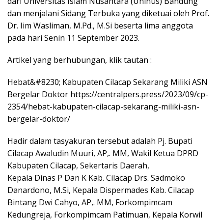
dari Universitas Islam Nusantara (Uninus) Bandung
dan menjalani Sidang Terbuka yang diketuai oleh Prof.
Dr. Iim Wasliman, M.Pd., M.Si beserta lima anggota
pada hari Senin 11 September 2023.
Artikel yang berhubungan, klik tautan :
Hebat&#8230; Kabupaten Cilacap Sekarang Miliki ASN
Bergelar Doktor https://centralpers.press/2023/09/cp-
2354/hebat-kabupaten-cilacap-sekarang-miliki-asn-
bergelar-doktor/
Hadir dalam tasyakuran tersebut adalah Pj. Bupati
Cilacap Awaludin Muuri, AP,. MM, Wakil Ketua DPRD
Kabupaten Cilacap, Sekertaris Daerah,
Kepala Dinas P Dan K Kab. Cilacap Drs. Sadmoko
Danardono, M.Si, Kepala Dispermades Kab. Cilacap
Bintang Dwi Cahyo, AP,. MM, Forkompimcam
Kedungreja, Forkompimcam Patimuan, Kepala Korwil