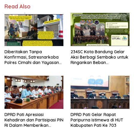
Read Also
Diberitakan Tanpa
234SC Kota Bandung Gelar
Konfirmasi, Satresnarkoba
Aksi Berbagi Sembako untuk
Polres Cimahi dan Yayasan
Ringankan Beban
Ultra Jadi Korban Narasi
Masyarakat
Sepihak
DPRD Pati Apresiasi
DPRD Pati Gelar Rapat
Kehadiran dan Partisipasi PIN
Paripurna Istimewa di HUT
RI Dalam Memberikan
Kabupaten Pati Ke 703
Masukan Yang Konstruktif