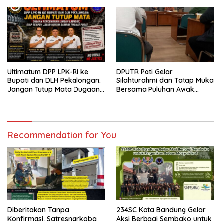
Ultimatum DPP LPK-RI ke
DPUTR Pati Gelar
Bupati dan DLH Pekalongan:
Silahturahmi dan Tatap Muka
Jangan Tutup Mata Dugaan
Bersama Puluhan Awak
Pencemaran Limbah
Media Dari Berbagai
Laundry, Siap Tempuh Jalur
Perusahaan Pers di Pati
Hukum Sampai Tingkat Pusat
Recommendation for You
Diberitakan Tanpa
234SC Kota Bandung Gelar
Konfirmasi, Satresnarkoba
Aksi Berbagi Sembako untuk