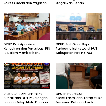
Polres Cimahi dan Yayasan
Ringankan Beban
Ultra Jadi Korban Narasi
Masyarakat
Sepihak
DPRD Pati Apresiasi
DPRD Pati Gelar Rapat
Kehadiran dan Partisipasi PIN
Paripurna Istimewa di HUT
RI Dalam Memberikan
Kabupaten Pati Ke 703
Masukan Yang Konstruktif
Ultimatum DPP LPK-RI ke
DPUTR Pati Gelar
Bupati dan DLH Pekalongan:
Silahturahmi dan Tatap Muka
Jangan Tutup Mata Dugaan
Bersama Puluhan Awak