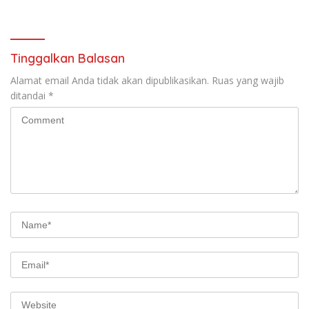
Pencemaran Limbah
Media Dari Berbagai
Laundry, Siap Tempuh Jalur
Perusahaan Pers di Pati
Hukum Sampai Tingkat Pusat
Tinggalkan Balasan
Alamat email Anda tidak akan dipublikasikan.
Ruas yang wajib
ditandai
*