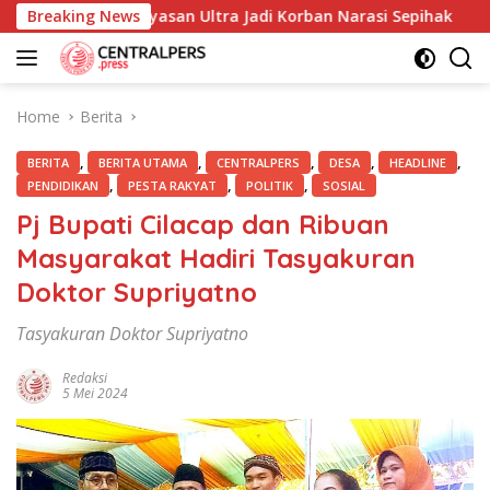
Skip
 dan Yayasan Ultra Jadi Korban Narasi Sepihak
Breaking News
234SC K
to
content
Home
Berita
,
,
,
,
,
BERITA
BERITA UTAMA
CENTRALPERS
DESA
HEADLINE
,
,
,
PENDIDIKAN
PESTA RAKYAT
POLITIK
SOSIAL
Pj Bupati Cilacap dan Ribuan
Masyarakat Hadiri Tasyakuran
Doktor Supriyatno
Tasyakuran Doktor Supriyatno
Redaksi
5 Mei 2024