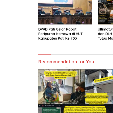
DPRD Pati Gelar Rapat
Ultimatu
Paripurna Istimewa di HUT
dan DLH
Kabupaten Pati Ke 703
Tutup M
Pencema
Siap Te
Sampai T
Recommendation for You