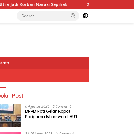
epihak
234SC Kota Bandung Gelar Aksi Berbagi Semba
isata
ular Post
6 Agustus 2026
0 Comment
DPRD Pati Gelar Rapat
Paripurna Istimewa di HUT
Kabupaten Pati Ke 703
24 Oktober 2023
0 Comment