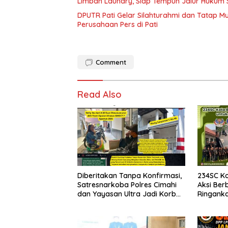
Limbah Laundry, Siap Tempuh Jalur Hukum 
DPUTR Pati Gelar Silahturahmi dan Tatap 
Perusahaan Pers di Pati
Comment
Read Also
Diberitakan Tanpa Konfirmasi,
234SC K
Satresnarkoba Polres Cimahi
Aksi Ber
dan Yayasan Ultra Jadi Korban
Ringank
Narasi Sepihak