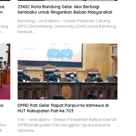
ba
234SC Kota Bandung Gelar Aksi Berbagi
an
Sembako untuk Ringankan Beban Masyarakat
Bandung – centralpers – Dewan Pimpinan Cabang
yang
(DPC) 234 Solidarity Community (234SC) Kota Bandung
lu…
kembali…
si
DPRD Pati Gelar Rapat Paripurna Istimewa di
HUT Kabupaten Pati Ke 703
Pati – centralpers – Dewan Perwakilan Rakyat Daerah
ima
(DPRD) Kabupaten Pati menggelar rapat paripurna
ik
istimewa…