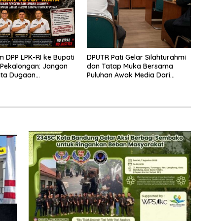
m DPP LPK-RI ke Bupati
DPUTR Pati Gelar Silahturahmi
 Pekalongan: Jangan
dan Tatap Muka Bersama
ata Dugaan
Puluhan Awak Media Dari
ran Limbah Laundry,
Berbagai Perusahaan Pers di
mpuh Jalur Hukum
Pati
ingkat Pusat