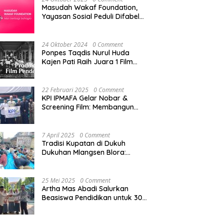
Masudah Wakaf Foundation,
Yayasan Sosial Peduli Difabel
di Pati
24 Oktober 2024
0 Comment
Ponpes Taqdis Nurul Huda
Kajen Pati Raih Juara 1 Film
Pendek Pesantren Tingkat
Nasional
22 Februari 2025
0 Comment
KPI IPMAFA Gelar Nobar &
Screening Film: Membangun
Kreativitas Mahasiswa di Era
Digital
7 April 2025
0 Comment
Tradisi Kupatan di Dukuh
Dukuhan Mlangsen Blora:
Akulturasi Budaya dan
Penguatan Tali Persaudaraan
25 Mei 2025
0 Comment
Artha Mas Abadi Salurkan
Beasiswa Pendidikan untuk 300
Siswa