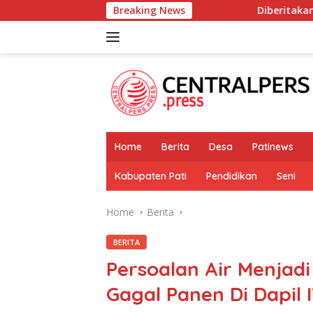
Skip
Breaking News
Diberitakan Tanpa Konfirmasi, Satre
to
content
Home
Berita
Desa
Patinews
Kabupaten Pati
Pendidikan
Seni
Home
Berita
BERITA
Persoalan Air Menjad
Gagal Panen Di Dapil 