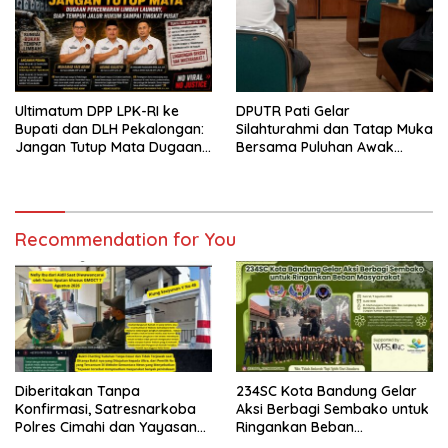
Ultimatum DPP LPK-RI ke
DPUTR Pati Gelar
Bupati dan DLH Pekalongan:
Silahturahmi dan Tatap Muka
Jangan Tutup Mata Dugaan
Bersama Puluhan Awak
Pencemaran Limbah
Media Dari Berbagai
Laundry, Siap Tempuh Jalur
Perusahaan Pers di Pati
Hukum Sampai Tingkat Pusat
Recommendation for You
Diberitakan Tanpa
234SC Kota Bandung Gelar
Konfirmasi, Satresnarkoba
Aksi Berbagi Sembako untuk
Polres Cimahi dan Yayasan
Ringankan Beban
Ultra Jadi Korban Narasi
Masyarakat