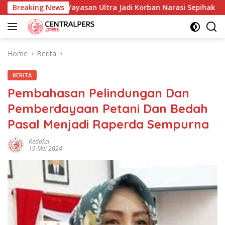
Skip
imahi dan Yayasan Ultra Jadi Korban Narasi Sepihak
Breaking News
23
to
content
Home
Berita
BERITA
Pembahasan Pelindungan Dan
Pemberdayaan Petani Dan Bedah
Pasal Menjadi Raperda Sempurna
Redaksi
19 Mei 2024