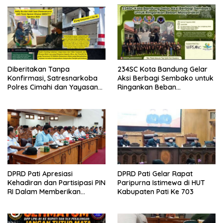
Diberitakan Tanpa
234SC Kota Bandung Gelar
Konfirmasi, Satresnarkoba
Aksi Berbagi Sembako untuk
Polres Cimahi dan Yayasan
Ringankan Beban
Ultra Jadi Korban Narasi
Masyarakat
Sepihak
DPRD Pati Apresiasi
DPRD Pati Gelar Rapat
Kehadiran dan Partisipasi PIN
Paripurna Istimewa di HUT
RI Dalam Memberikan
Kabupaten Pati Ke 703
Masukan Yang Konstruktif