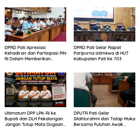
Sepihak
DPRD Pati Apresiasi
DPRD Pati Gelar Rapat
Kehadiran dan Partisipasi PIN
Paripurna Istimewa di HUT
RI Dalam Memberikan
Kabupaten Pati Ke 703
Masukan Yang Konstruktif
Ultimatum DPP LPK-RI ke
DPUTR Pati Gelar
Bupati dan DLH Pekalongan:
Silahturahmi dan Tatap Muka
Jangan Tutup Mata Dugaan
Bersama Puluhan Awak
Pencemaran Limbah
Media Dari Berbagai
Laundry, Siap Tempuh Jalur
Perusahaan Pers di Pati