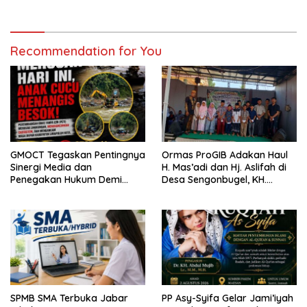
dan GMOCT Desak KLH, Polri
Diperas” Bupati Pemalang
Hingga Kejaksaan Bertindak
Serta Oknum KPK
Tegas
Recommendation for You
GMOCT Tegaskan Pentingnya
Ormas ProGIB Adakan Haul
Sinergi Media dan
H. Mas’adi dan Hj. Aslifah di
Penegakan Hukum Demi
Desa Sengonbugel, KH.
Masa Depan Kabupaten
Akmal Salim Ajak Jamaah
Limapuluh Kota
Perbanyak Amal Saleh
SPMB SMA Terbuka Jabar
PP Asy-Syifa Gelar Jami’iyah