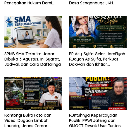
Penegakan Hukum Demi
Desa Sengonbugel, KH.
Masa Depan Kabupaten
Akmal Salim Ajak Jamaah
Limapuluh Kota
Perbanyak Amal Saleh
SPMB SMA Terbuka Jabar
PP Asy-Syifa Gelar Jami’iyah
Dibuka 3 Agustus, Ini Syarat,
Ruqyah As Syifa, Perkuat
Jadwal, dan Cara Daftarnya
Dakwah dan Ikhtiar
Penyembuhan Islami di
Bondowoso
Kantongi Bukti Foto dan
Runtuhnya Kepercayaan
Video, Dugaan Limbah
Publik: PPWI Jateng dan
Laundry Jeans Cemari
GMOCT Desak Usut Tuntas
Sungai Pekalongan, LPK-RI
Kasus “Memeras dan