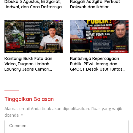
Dibuka 3 Agustus, Ini Syarat,
Ruqyah As Syifa, Perkuat
Jadwal, dan Cara Daftarnya
Dakwah dan Ikhtiar
Penyembuhan Islami di
Bondowoso
Kantongi Bukti Foto dan
Runtuhnya Kepercayaan
Video, Dugaan Limbah
Publik: PPWI Jateng dan
Laundry Jeans Cemari
GMOCT Desak Usut Tuntas
Sungai Pekalongan, LPK-RI
Kasus “Memeras dan
dan GMOCT Desak KLH, Polri
Diperas” Bupati Pemalang
Hingga Kejaksaan Bertindak
Serta Oknum KPK
Tegas
Tinggalkan Balasan
Alamat email Anda tidak akan dipublikasikan.
Ruas yang wajib
ditandai
*