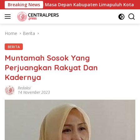
Skip
ukum Demi Masa Depan Kabupaten Limapuluh Kota
Breaking News
Orm
to
content
Home
Berita
BERITA
Muntamah Sosok Yang
Perjuangkan Rakyat Dan
Kadernya
Redaksi
14 November 2023