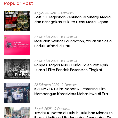
Popular Post
5 Agustus 2026
0 Comment
GMOCT Tegaskan Pentingnya Sinergi Media
dan Penegakan Hukum Demi Masa Depan
Kabupaten Limapuluh Kota
24 Oktober 2023
0 Comment
Masudah Wakaf Foundation, Yayasan Sosial
Peduli Difabel di Pati
24 Oktober 2024
0 Comment
Ponpes Taqdis Nurul Huda Kajen Pati Raih
Juara 1 Film Pendek Pesantren Tingkat
Nasional
22 Februari 2025
0 Comment
KPI IPMAFA Gelar Nobar & Screening Film:
Membangun Kreativitas Mahasiswa di Era
Digital
7 April 2025
0 Comment
Tradisi Kupatan di Dukuh Dukuhan Mlangsen
Blora: Akulturasi Budaya dan Penguatan Tali