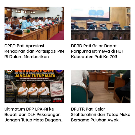
Sepihak
DPRD Pati Apresiasi
DPRD Pati Gelar Rapat
Kehadiran dan Partisipasi PIN
Paripurna Istimewa di HUT
RI Dalam Memberikan
Kabupaten Pati Ke 703
Masukan Yang Konstruktif
Ultimatum DPP LPK-RI ke
DPUTR Pati Gelar
Bupati dan DLH Pekalongan:
Silahturahmi dan Tatap Muka
Jangan Tutup Mata Dugaan
Bersama Puluhan Awak
Pencemaran Limbah
Media Dari Berbagai
Laundry, Siap Tempuh Jalur
Perusahaan Pers di Pati