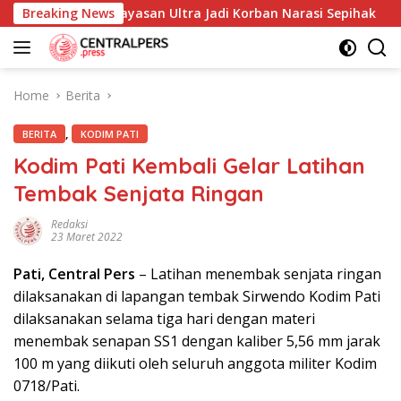
Skip
mahi dan Yayasan Ultra Jadi Korban Narasi Sepihak
Breaking News
234
to
content
Home
Berita
,
BERITA
KODIM PATI
Kodim Pati Kembali Gelar Latihan
Tembak Senjata Ringan
Redaksi
23 Maret 2022
Pati, Central Pers
– Latihan menembak senjata ringan
dilaksanakan di lapangan tembak Sirwendo Kodim Pati
dilaksanakan selama tiga hari dengan materi
menembak senapan SS1 dengan kaliber 5,56 mm jarak
100 m yang diikuti oleh seluruh anggota militer Kodim
0718/Pati.