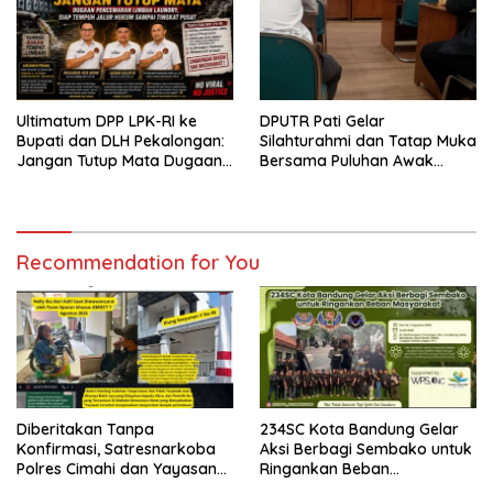
Ultimatum DPP LPK-RI ke
DPUTR Pati Gelar
Bupati dan DLH Pekalongan:
Silahturahmi dan Tatap Muka
Jangan Tutup Mata Dugaan
Bersama Puluhan Awak
Pencemaran Limbah
Media Dari Berbagai
Laundry, Siap Tempuh Jalur
Perusahaan Pers di Pati
Hukum Sampai Tingkat Pusat
Recommendation for You
Diberitakan Tanpa
234SC Kota Bandung Gelar
Konfirmasi, Satresnarkoba
Aksi Berbagi Sembako untuk
Polres Cimahi dan Yayasan
Ringankan Beban
Ultra Jadi Korban Narasi
Masyarakat