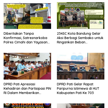
Diberitakan Tanpa
234SC Kota Bandung Gelar
Konfirmasi, Satresnarkoba
Aksi Berbagi Sembako untuk
Polres Cimahi dan Yayasan
Ringankan Beban
Ultra Jadi Korban Narasi
Masyarakat
Sepihak
DPRD Pati Apresiasi
DPRD Pati Gelar Rapat
Kehadiran dan Partisipasi PIN
Paripurna Istimewa di HUT
RI Dalam Memberikan
Kabupaten Pati Ke 703
Masukan Yang Konstruktif