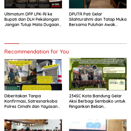
Ultimatum DPP LPK-RI ke
DPUTR Pati Gelar
Bupati dan DLH Pekalongan:
Silahturahmi dan Tatap Muka
Jangan Tutup Mata Dugaan
Bersama Puluhan Awak
Pencemaran Limbah
Media Dari Berbagai
Laundry, Siap Tempuh Jalur
Perusahaan Pers di Pati
Hukum Sampai Tingkat Pusat
Recommendation for You
Diberitakan Tanpa
234SC Kota Bandung Gelar
Konfirmasi, Satresnarkoba
Aksi Berbagi Sembako untuk
Polres Cimahi dan Yayasan
Ringankan Beban
Ultra Jadi Korban Narasi
Masyarakat
Sepihak