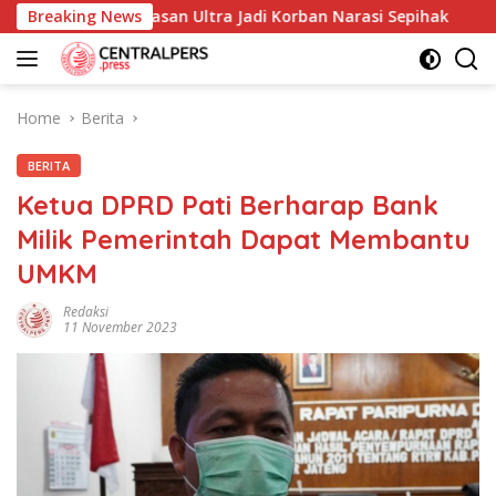
Skip
i dan Yayasan Ultra Jadi Korban Narasi Sepihak
Breaking News
234SC
to
content
Home
Berita
BERITA
Ketua DPRD Pati Berharap Bank
Milik Pemerintah Dapat Membantu
UMKM
Redaksi
11 November 2023