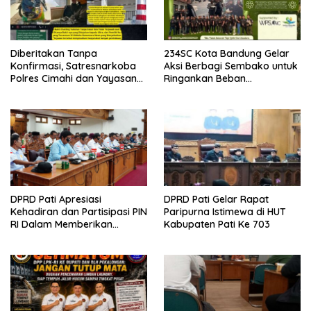
Diberitakan Tanpa
234SC Kota Bandung Gelar
Konfirmasi, Satresnarkoba
Aksi Berbagi Sembako untuk
Polres Cimahi dan Yayasan
Ringankan Beban
Ultra Jadi Korban Narasi
Masyarakat
Sepihak
DPRD Pati Apresiasi
DPRD Pati Gelar Rapat
Kehadiran dan Partisipasi PIN
Paripurna Istimewa di HUT
RI Dalam Memberikan
Kabupaten Pati Ke 703
Masukan Yang Konstruktif