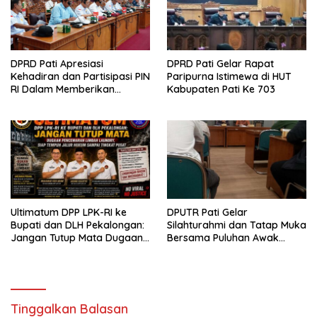
DPRD Pati Apresiasi
DPRD Pati Gelar Rapat
Kehadiran dan Partisipasi PIN
Paripurna Istimewa di HUT
RI Dalam Memberikan
Kabupaten Pati Ke 703
Masukan Yang Konstruktif
Ultimatum DPP LPK-RI ke
DPUTR Pati Gelar
Bupati dan DLH Pekalongan:
Silahturahmi dan Tatap Muka
Jangan Tutup Mata Dugaan
Bersama Puluhan Awak
Pencemaran Limbah
Media Dari Berbagai
Laundry, Siap Tempuh Jalur
Perusahaan Pers di Pati
Hukum Sampai Tingkat Pusat
Tinggalkan Balasan