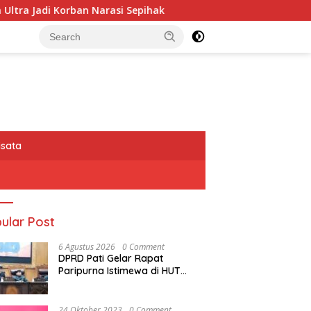
Narasi Sepihak
234SC Kota Bandung Gelar Aksi Berbag
isata
ular Post
6 Agustus 2026
0 Comment
DPRD Pati Gelar Rapat
Paripurna Istimewa di HUT
Kabupaten Pati Ke 703
24 Oktober 2023
0 Comment