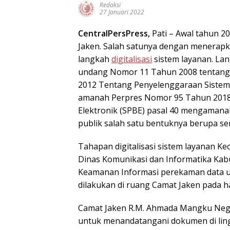
Redaksi
27 Januari 2022
CentralPersPress,
Pati – Awal tahun 20
Jaken. Salah satunya dengan menerapk
langkah
digitalisasi
sistem layanan. La
undang Nomor 11 Tahun 2008 tentang 
2012 Tentang Penyelenggaraan Sistem 
amanah Perpres Nomor 95 Tahun 2018
Elektronik (SPBE) pasal 40 mengaman
publik salah satu bentuknya berupa sert
Tahapan digitalisasi sistem layanan Ke
Dinas Komunikasi dan Informatika Kabu
Keamanan Informasi perekaman data u
dilakukan di ruang Camat Jaken pada ha
Camat Jaken R.M. Ahmada Mangku Nega
untuk menandatangani dokumen di ling