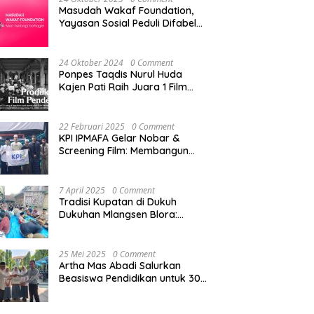
Masudah Wakaf Foundation,
Yayasan Sosial Peduli Difabel
di Pati
24 Oktober 2024
0 Comment
Ponpes Taqdis Nurul Huda
Kajen Pati Raih Juara 1 Film
Pendek Pesantren Tingkat
Nasional
22 Februari 2025
0 Comment
KPI IPMAFA Gelar Nobar &
Screening Film: Membangun
Kreativitas Mahasiswa di Era
Digital
7 April 2025
0 Comment
Tradisi Kupatan di Dukuh
Dukuhan Mlangsen Blora:
Akulturasi Budaya dan
Penguatan Tali Persaudaraan
25 Mei 2025
0 Comment
Artha Mas Abadi Salurkan
Beasiswa Pendidikan untuk 300
Siswa