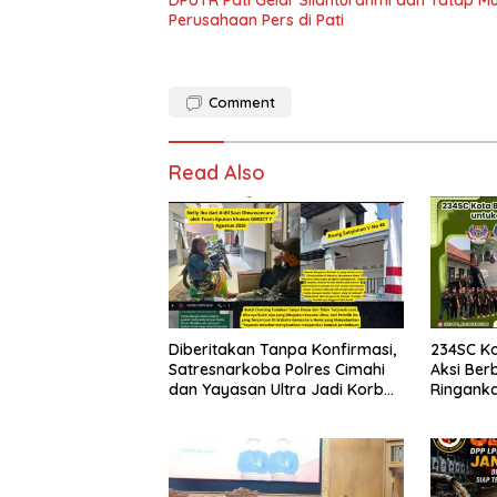
DPUTR Pati Gelar Silahturahmi dan Tatap 
Perusahaan Pers di Pati
Comment
Read Also
Diberitakan Tanpa Konfirmasi,
234SC K
Satresnarkoba Polres Cimahi
Aksi Ber
dan Yayasan Ultra Jadi Korban
Ringank
Narasi Sepihak