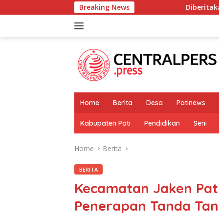
Skip
Breaking News
Diberitakan Tanpa Konfirmas
to
content
Home
Berita
Desa
Patinews
Kabupaten Pati
Pendidikan
Seni
Home
Berita
BERITA
Kecamatan Jaken Pati
Penerapan Tanda Tan