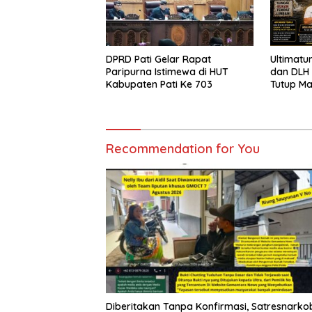
DPRD Pati Gelar Rapat
Ultimatu
Paripurna Istimewa di HUT
dan DLH
Kabupaten Pati Ke 703
Tutup M
Pencema
Siap Te
Sampai T
Recommendation for You
Diberitakan Tanpa Konfirmasi, Satresnarko