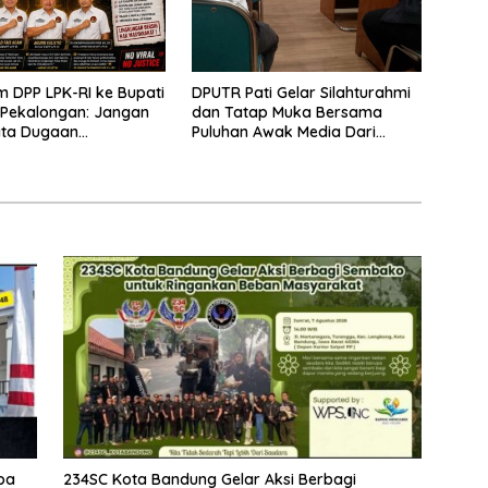
m DPP LPK-RI ke Bupati
DPUTR Pati Gelar Silahturahmi
 Pekalongan: Jangan
dan Tatap Muka Bersama
ata Dugaan
Puluhan Awak Media Dari
ran Limbah Laundry,
Berbagai Perusahaan Pers di
mpuh Jalur Hukum
Pati
ingkat Pusat
ba
234SC Kota Bandung Gelar Aksi Berbagi