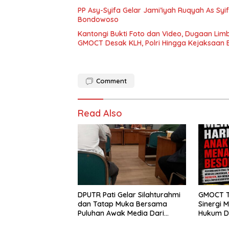
PP Asy-Syifa Gelar Jami’iyah Ruqyah As Syi
Bondowoso
Kantongi Bukti Foto dan Video, Dugaan Lim
GMOCT Desak KLH, Polri Hingga Kejaksaan 
Comment
Read Also
DPUTR Pati Gelar Silahturahmi
GMOCT T
dan Tatap Muka Bersama
Sinergi 
Puluhan Awak Media Dari
Hukum D
Berbagai Perusahaan Pers di
Kabupat