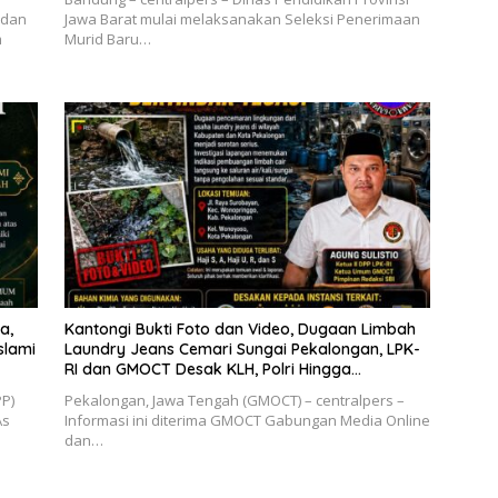
 dan
Jawa Barat mulai melaksanakan Seleksi Penerimaan
m
Murid Baru…
a,
Kantongi Bukti Foto dan Video, Dugaan Limbah
slami
Laundry Jeans Cemari Sungai Pekalongan, LPK-
RI dan GMOCT Desak KLH, Polri Hingga
Kejaksaan Bertindak Tegas
P)
Pekalongan, Jawa Tengah (GMOCT) – centralpers –
As
Informasi ini diterima GMOCT Gabungan Media Online
dan…