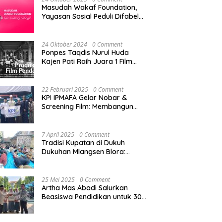
Masudah Wakaf Foundation,
Yayasan Sosial Peduli Difabel
di Pati
24 Oktober 2024
0 Comment
Ponpes Taqdis Nurul Huda
Kajen Pati Raih Juara 1 Film
Pendek Pesantren Tingkat
Nasional
22 Februari 2025
0 Comment
KPI IPMAFA Gelar Nobar &
Screening Film: Membangun
Kreativitas Mahasiswa di Era
Digital
7 April 2025
0 Comment
Tradisi Kupatan di Dukuh
Dukuhan Mlangsen Blora:
Akulturasi Budaya dan
Penguatan Tali Persaudaraan
25 Mei 2025
0 Comment
Artha Mas Abadi Salurkan
Beasiswa Pendidikan untuk 300
Siswa