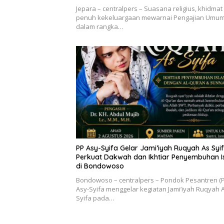
Jepara – centralpers – Suasana religius, khidmat
penuh kekeluargaan mewarnai Pengajian Umu
dalam rangka…
PP Asy-Syifa Gelar Jami’iyah Ruqyah As Syif
Perkuat Dakwah dan Ikhtiar Penyembuhan I
di Bondowoso
Bondowoso – centralpers – Pondok Pesantren (P
Asy-Syifa menggelar kegiatan Jami’iyah Ruqyah 
Syifa pada…