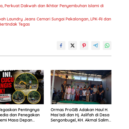
fa, Perkuat Dakwah dan Ikhtiar Penyembuhan Islami di
bah Laundry Jeans Cemari Sungai Pekalongan, LPK-RI dan
Bertindak Tegas
egaskan Pentingnya
Ormas ProGIB Adakan Haul H.
Media dan Penegakan
Mas’adi dan Hj. Aslifah di Desa
emi Masa Depan
Sengonbugel, KH. Akmal Salim
en Limapuluh Kota
Ajak Jamaah Perbanyak Amal