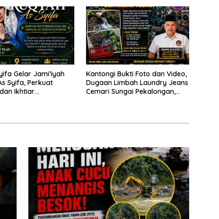
Saleh
yifa Gelar Jami’iyah
Kantongi Bukti Foto dan Video,
s Syifa, Perkuat
Dugaan Limbah Laundry Jeans
an Ikhtiar
Cemari Sungai Pekalongan,
han Islami di
LPK-RI dan GMOCT Desak KLH,
oso
Polri Hingga Kejaksaan
Bertindak Tegas