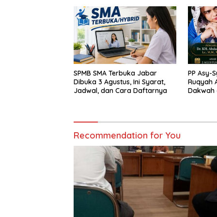
Pati
SPMB SMA Terbuka Jabar
PP Asy-S
Dibuka 3 Agustus, Ini Syarat,
Ruqyah A
Jadwal, dan Cara Daftarnya
Dakwah d
Penyembu
Bondow
Recommendation for You