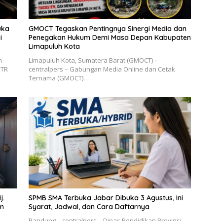
uka
GMOCT Tegaskan Pentingnya Sinergi Media dan
i
Penegakan Hukum Demi Masa Depan Kabupaten
Limapuluh Kota
n
Limapuluh Kota, Sumatera Barat (GMOCT) –
UTR
centralpers – Gabungan Media Online dan Cetak
Ternama (GMOCT)…
j.
SPMB SMA Terbuka Jabar Dibuka 3 Agustus, Ini
im
Syarat, Jadwal, dan Cara Daftarnya
Bandung – centralpers – Dinas Pendidikan Provinsi