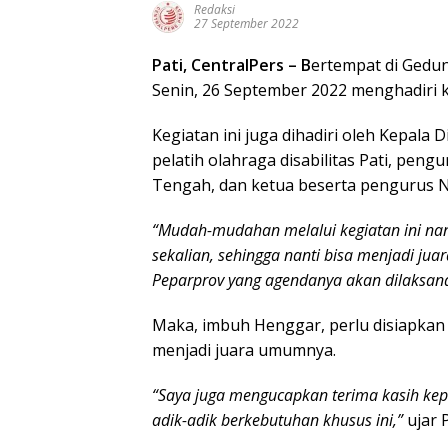
Redaksi
27 September 2022
Pati, CentralPers
– B
ertempat di Gedun
Senin, 26 September 2022 menghadiri k
Kegiatan ini juga dihadiri oleh Kepala 
pelatih olahraga disabilitas Pati, peng
Tengah, dan ketua beserta pengurus N
“Mudah-mudahan melalui kegiatan ini nanti
sekalian, sehingga nanti bisa menjadi jua
Peparprov yang agendanya akan dilaksana
Maka, imbuh Henggar, perlu disiapkan
menjadi juara umumnya.
“Saya juga mengucapkan terima kasih kep
adik-adik berkebutuhan khusus ini,”
ujar P