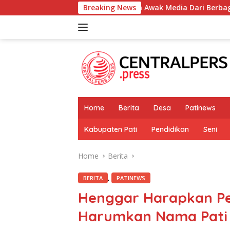
Skip
 Bersama Puluhan Awak Media Dari Berbagai Perusahaan Pers di
Breaking News
to
content
Home
Berita
Desa
Patinews
Kabupaten Pati
Pendidikan
Seni
Home
Berita
,
BERITA
PATINEWS
Henggar Harapkan Pen
Harumkan Nama Pati