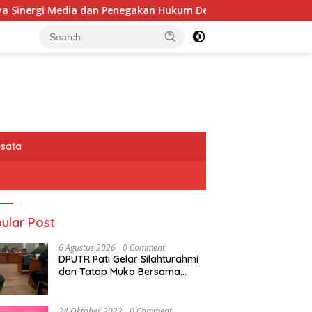
 Penegakan Hukum Demi Masa Depan Kabupaten Limapuluh Ko
isata
ular Post
6 Agustus 2026
0 Comment
DPUTR Pati Gelar Silahturahmi
dan Tatap Muka Bersama
Puluhan Awak Media Dari
Berbagai Perusahaan Pers di
Pati
24 Oktober 2023
0 Comment