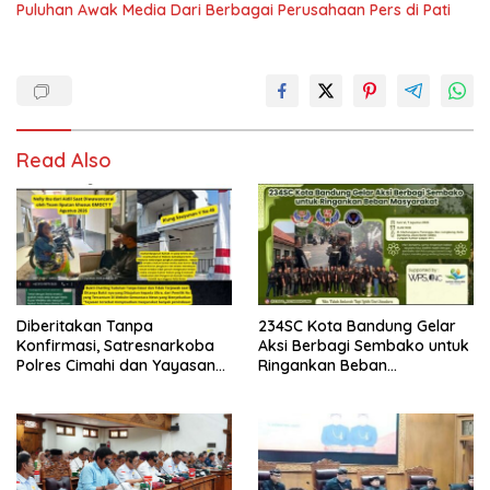
Puluhan Awak Media Dari Berbagai Perusahaan Pers di Pati
Read Also
Diberitakan Tanpa
234SC Kota Bandung Gelar
Konfirmasi, Satresnarkoba
Aksi Berbagi Sembako untuk
Polres Cimahi dan Yayasan
Ringankan Beban
Ultra Jadi Korban Narasi
Masyarakat
Sepihak