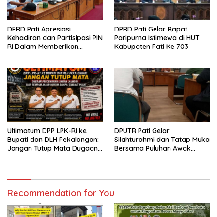
DPRD Pati Apresiasi
DPRD Pati Gelar Rapat
Kehadiran dan Partisipasi PIN
Paripurna Istimewa di HUT
RI Dalam Memberikan
Kabupaten Pati Ke 703
Masukan Yang Konstruktif
Ultimatum DPP LPK-RI ke
DPUTR Pati Gelar
Bupati dan DLH Pekalongan:
Silahturahmi dan Tatap Muka
Jangan Tutup Mata Dugaan
Bersama Puluhan Awak
Pencemaran Limbah
Media Dari Berbagai
Laundry, Siap Tempuh Jalur
Perusahaan Pers di Pati
Hukum Sampai Tingkat Pusat
Recommendation for You