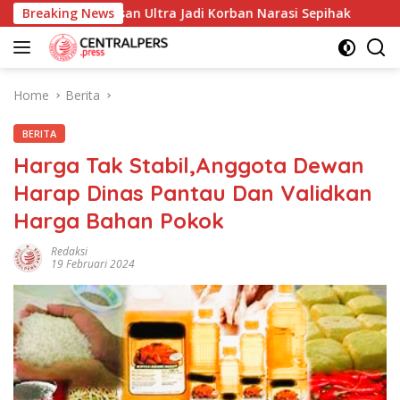
Skip
dan Yayasan Ultra Jadi Korban Narasi Sepihak
Breaking News
234SC Ko
to
content
Home
Berita
BERITA
Harga Tak Stabil,Anggota Dewan
Harap Dinas Pantau Dan Validkan
Harga Bahan Pokok
Redaksi
19 Februari 2024