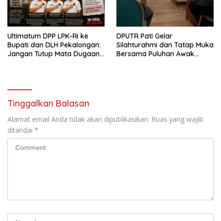
Ultimatum DPP LPK-RI ke
DPUTR Pati Gelar
Bupati dan DLH Pekalongan:
Silahturahmi dan Tatap Muka
Jangan Tutup Mata Dugaan
Bersama Puluhan Awak
Pencemaran Limbah
Media Dari Berbagai
Laundry, Siap Tempuh Jalur
Perusahaan Pers di Pati
Hukum Sampai Tingkat Pusat
Tinggalkan Balasan
Alamat email Anda tidak akan dipublikasikan.
Ruas yang wajib
ditandai
*