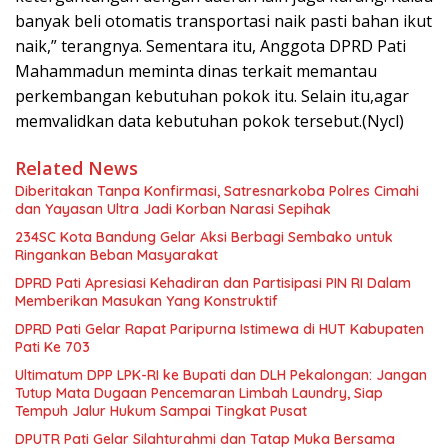
banyak beli otomatis transportasi naik pasti bahan ikut
naik,” terangnya. Sementara itu, Anggota DPRD Pati
Mahammadun meminta dinas terkait memantau
perkembangan kebutuhan pokok itu. Selain itu,agar
memvalidkan data kebutuhan pokok tersebut.(Nycl)
Related News
Diberitakan Tanpa Konfirmasi, Satresnarkoba Polres Cimahi
dan Yayasan Ultra Jadi Korban Narasi Sepihak
234SC Kota Bandung Gelar Aksi Berbagi Sembako untuk
Ringankan Beban Masyarakat
DPRD Pati Apresiasi Kehadiran dan Partisipasi PIN RI Dalam
Memberikan Masukan Yang Konstruktif
DPRD Pati Gelar Rapat Paripurna Istimewa di HUT Kabupaten
Pati Ke 703
Ultimatum DPP LPK-RI ke Bupati dan DLH Pekalongan: Jangan
Tutup Mata Dugaan Pencemaran Limbah Laundry, Siap
Tempuh Jalur Hukum Sampai Tingkat Pusat
DPUTR Pati Gelar Silahturahmi dan Tatap Muka Bersama