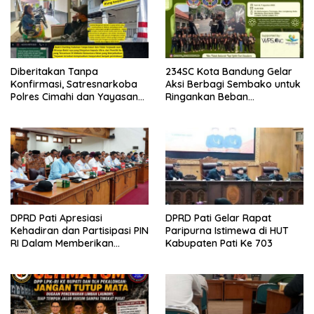
Diberitakan Tanpa
234SC Kota Bandung Gelar
Konfirmasi, Satresnarkoba
Aksi Berbagi Sembako untuk
Polres Cimahi dan Yayasan
Ringankan Beban
Ultra Jadi Korban Narasi
Masyarakat
Sepihak
DPRD Pati Apresiasi
DPRD Pati Gelar Rapat
Kehadiran dan Partisipasi PIN
Paripurna Istimewa di HUT
RI Dalam Memberikan
Kabupaten Pati Ke 703
Masukan Yang Konstruktif