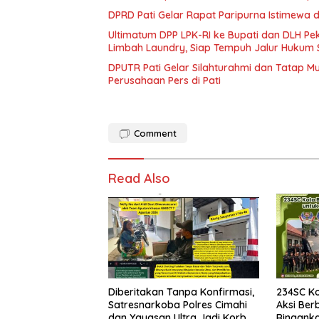
DPRD Pati Gelar Rapat Paripurna Istimewa 
Ultimatum DPP LPK-RI ke Bupati dan DLH P
Limbah Laundry, Siap Tempuh Jalur Hukum 
DPUTR Pati Gelar Silahturahmi dan Tatap 
Perusahaan Pers di Pati
Comment
Read Also
Diberitakan Tanpa Konfirmasi,
234SC K
Satresnarkoba Polres Cimahi
Aksi Ber
dan Yayasan Ultra Jadi Korban
Ringank