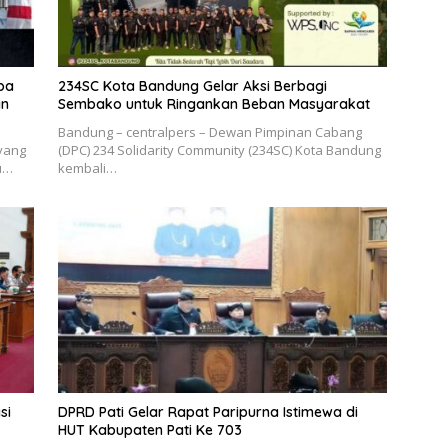
ba
234SC Kota Bandung Gelar Aksi Berbagi
an
Sembako untuk Ringankan Beban Masyarakat
Bandung – centralpers – Dewan Pimpinan Cabang
yang
(DPC) 234 Solidarity Community (234SC) Kota Bandung
lu…
kembali…
si
DPRD Pati Gelar Rapat Paripurna Istimewa di
HUT Kabupaten Pati Ke 703