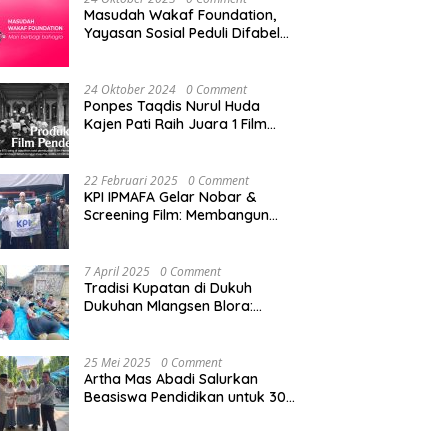
Masudah Wakaf Foundation,
Yayasan Sosial Peduli Difabel
di Pati
24 Oktober 2024
0 Comment
Ponpes Taqdis Nurul Huda
Kajen Pati Raih Juara 1 Film
Pendek Pesantren Tingkat
Nasional
22 Februari 2025
0 Comment
KPI IPMAFA Gelar Nobar &
Screening Film: Membangun
Kreativitas Mahasiswa di Era
Digital
7 April 2025
0 Comment
Tradisi Kupatan di Dukuh
Dukuhan Mlangsen Blora:
Akulturasi Budaya dan
Penguatan Tali Persaudaraan
25 Mei 2025
0 Comment
Artha Mas Abadi Salurkan
Beasiswa Pendidikan untuk 300
Siswa