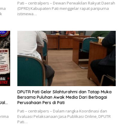
Pati – centralpers – Dewan Perwakilan Rakyat Daerah
ima
(DPRD) Kabupaten Pati menggelar rapat paripurna
ik
istimewa…
DPUTR Pati Gelar Silahturahmi dan Tatap Muka
Bersama Puluhan Awak Media Dari Berbagai
Jalur
Perusahaan Pers di Pati
Pati – centralpers – Dalam rangka Koordinasi dan
erima
Evaluasi Pelaksanaan Jasa Publikasi Online, DPUTR
Pati…