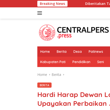
Skip
Breaking News
Diberitakan Tanpa Konfirmasi, Satresn
to
content
Home
Berita
Desa
Patinews
Kabupaten Pati
Pendidikan
Seni
Home
Berita
BERITA
Hardi Harap Dewan La
Upayakan Perbaikan J