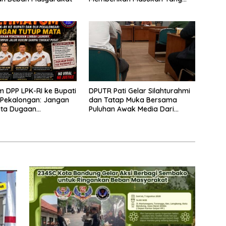
Konstruktif
m DPP LPK-RI ke Bupati
DPUTR Pati Gelar Silahturahmi
 Pekalongan: Jangan
dan Tatap Muka Bersama
ata Dugaan
Puluhan Awak Media Dari
ran Limbah Laundry,
Berbagai Perusahaan Pers di
mpuh Jalur Hukum
Pati
ingkat Pusat