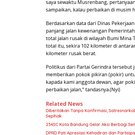
saya sewaktu Musrenbang, pertanyaann
sampaikan, kalau perbaikan di musim hu
Berdasarkan data dari Dinas Pekerjaa
panjang jalan kewenangan Pemerintah K
total jalan rusak di wilayah Bumi Mina 
total itu, sekira 102 kilometer di antar
kilometer rusak berat.
Politikus dari Partai Gerindra tersebu
memberikan pokok pikiran (pokir) untu
kapada kami anggota dewan, agar po
perbaikan jalan,” tandasnya.(Nyi)
Related News
Diberitakan Tanpa Konfirmasi, Satresnarko
Sepihak
234SC Kota Bandung Gelar Aksi Berbagi S
DPRD Pati Apresiasi Kehadiran dan Partisi