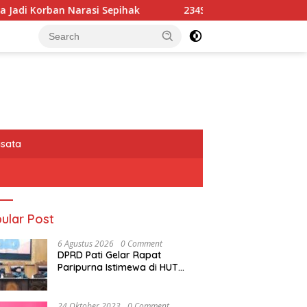
ihak
234SC Kota Bandung Gelar Aksi Berbagi Sembako
isata
ular Post
6 Agustus 2026
0 Comment
DPRD Pati Gelar Rapat
Paripurna Istimewa di HUT
Kabupaten Pati Ke 703
24 Oktober 2023
0 Comment