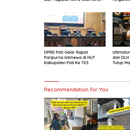
Narasi Sepihak
DPRD Pati Gelar Rapat
Ultimatu
Paripurna Istimewa di HUT
dan DLH
Kabupaten Pati Ke 703
Tutup M
Pencema
Siap Te
Sampai T
Recommendation for You