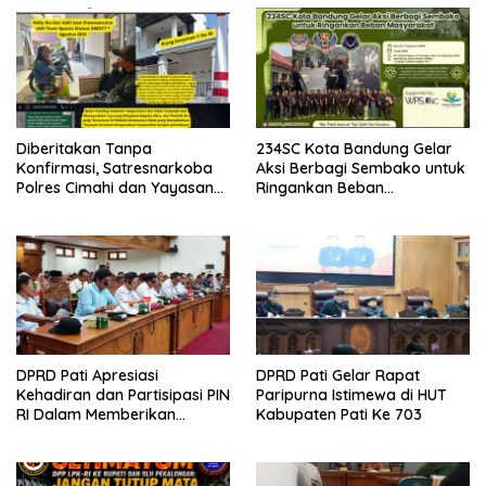
Diberitakan Tanpa
234SC Kota Bandung Gelar
Konfirmasi, Satresnarkoba
Aksi Berbagi Sembako untuk
Polres Cimahi dan Yayasan
Ringankan Beban
Ultra Jadi Korban Narasi
Masyarakat
Sepihak
DPRD Pati Apresiasi
DPRD Pati Gelar Rapat
Kehadiran dan Partisipasi PIN
Paripurna Istimewa di HUT
RI Dalam Memberikan
Kabupaten Pati Ke 703
Masukan Yang Konstruktif