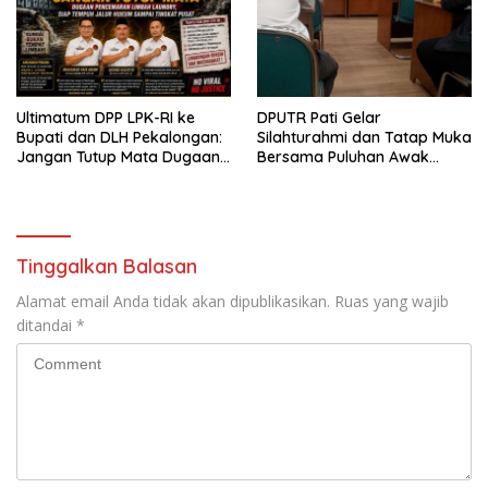
Ultimatum DPP LPK-RI ke
DPUTR Pati Gelar
Bupati dan DLH Pekalongan:
Silahturahmi dan Tatap Muka
Jangan Tutup Mata Dugaan
Bersama Puluhan Awak
Pencemaran Limbah
Media Dari Berbagai
Laundry, Siap Tempuh Jalur
Perusahaan Pers di Pati
Hukum Sampai Tingkat Pusat
Tinggalkan Balasan
Alamat email Anda tidak akan dipublikasikan.
Ruas yang wajib
ditandai
*