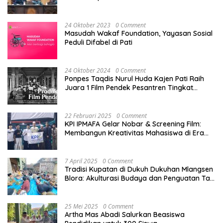
24 Oktober 2023
0 Comment
Masudah Wakaf Foundation, Yayasan Sosial
Peduli Difabel di Pati
24 Oktober 2024
0 Comment
Ponpes Taqdis Nurul Huda Kajen Pati Raih
Juara 1 Film Pendek Pesantren Tingkat
Nasional
22 Februari 2025
0 Comment
KPI IPMAFA Gelar Nobar & Screening Film:
Membangun Kreativitas Mahasiswa di Era
Digital
7 April 2025
0 Comment
Tradisi Kupatan di Dukuh Dukuhan Mlangsen
Blora: Akulturasi Budaya dan Penguatan Tali
Persaudaraan
25 Mei 2025
0 Comment
Artha Mas Abadi Salurkan Beasiswa