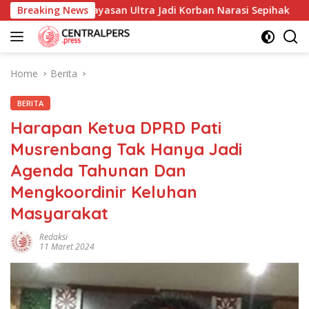
Skip
ahi dan Yayasan Ultra Jadi Korban Narasi Sepihak
Breaking News
234S
to
content
Home
Berita
BERITA
Harapan Ketua DPRD Pati
Musrenbang Tak Hanya Jadi
Agenda Tahunan Dan
Mengkoordinir Keluhan
Masyarakat
Redaksi
11 Maret 2024