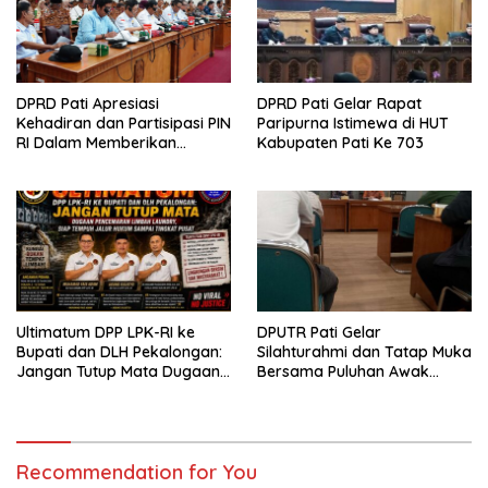
DPRD Pati Apresiasi
DPRD Pati Gelar Rapat
Kehadiran dan Partisipasi PIN
Paripurna Istimewa di HUT
RI Dalam Memberikan
Kabupaten Pati Ke 703
Masukan Yang Konstruktif
Ultimatum DPP LPK-RI ke
DPUTR Pati Gelar
Bupati dan DLH Pekalongan:
Silahturahmi dan Tatap Muka
Jangan Tutup Mata Dugaan
Bersama Puluhan Awak
Pencemaran Limbah
Media Dari Berbagai
Laundry, Siap Tempuh Jalur
Perusahaan Pers di Pati
Hukum Sampai Tingkat Pusat
Recommendation for You