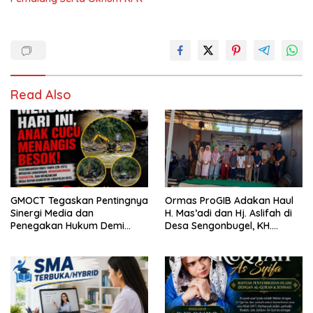
Read Also
GMOCT Tegaskan Pentingnya
Ormas ProGIB Adakan Haul
Sinergi Media dan
H. Mas’adi dan Hj. Aslifah di
Penegakan Hukum Demi
Desa Sengonbugel, KH.
Masa Depan Kabupaten
Akmal Salim Ajak Jamaah
Limapuluh Kota
Perbanyak Amal Saleh