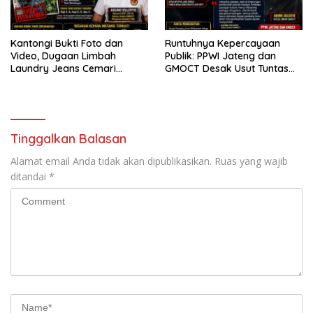
Kantongi Bukti Foto dan
Runtuhnya Kepercayaan
Video, Dugaan Limbah
Publik: PPWI Jateng dan
Laundry Jeans Cemari
GMOCT Desak Usut Tuntas
Sungai Pekalongan, LPK-RI
Kasus “Memeras dan
dan GMOCT Desak KLH, Polri
Diperas” Bupati Pemalang
Hingga Kejaksaan Bertindak
Serta Oknum KPK
Tegas
Tinggalkan Balasan
Alamat email Anda tidak akan dipublikasikan.
Ruas yang wajib
ditandai
*