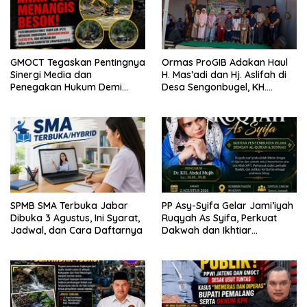
GMOCT Tegaskan Pentingnya
Ormas ProGIB Adakan Haul
Sinergi Media dan
H. Mas’adi dan Hj. Aslifah di
Penegakan Hukum Demi
Desa Sengonbugel, KH.
Masa Depan Kabupaten
Akmal Salim Ajak Jamaah
Limapuluh Kota
Perbanyak Amal Saleh
SPMB SMA Terbuka Jabar
PP Asy-Syifa Gelar Jami’iyah
Dibuka 3 Agustus, Ini Syarat,
Ruqyah As Syifa, Perkuat
Jadwal, dan Cara Daftarnya
Dakwah dan Ikhtiar
Penyembuhan Islami di
Bondowoso