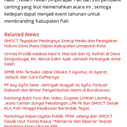
canting yang ikut memeriahkan acara ini , semoga
kedepan dapat menjadi event tahunan untuk
membranding Kabupaten Pati
Related News
GMOCT Tegaskan Pentingnya Sinergi Media dan Penegakan
Hukum Demi Masa Depan Kabupaten Limapuluh Kota
Ormas ProGIB Adakan Haul H. Mas’adi dan Hj. Aslifah di Desa
Sengonbugel, KH. Akmal Salim Ajak Jamaah Perbanyak Amal
Saleh
SPMB SMA Terbuka Jabar Dibuka 3 Agustus, Ini Syarat,
Jadwal, dan Cara Daftarnya
PP Asy-Syifa Gelar Jami’iyah Ruqyah As Syifa, Perkuat
Dakwah dan Ikhtiar Penyembuhan Islami di Bondowoso
Kantongi Bukti Foto dan Video, Dugaan Limbah Laundry
Jeans Cemari Sungai Pekalongan, LPK-RI dan GMOCT Desak
KLH, Polri Hingga Kejaksaan Bertindak Tegas
Runtuhnya Kepercayaan Publik: PPWI Jateng dan GMOCT
Desak Usut Tuntas Kasus “Memeras dan Diperas” Bupati
Pemalang Serta Oknum KPK