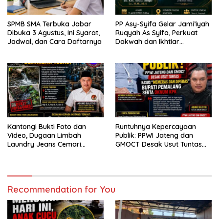
SPMB SMA Terbuka Jabar
PP Asy-Syifa Gelar Jami’iyah
Dibuka 3 Agustus, Ini Syarat,
Ruqyah As Syifa, Perkuat
Jadwal, dan Cara Daftarnya
Dakwah dan Ikhtiar
Penyembuhan Islami di
Bondowoso
Kantongi Bukti Foto dan
Runtuhnya Kepercayaan
Video, Dugaan Limbah
Publik: PPWI Jateng dan
Laundry Jeans Cemari
GMOCT Desak Usut Tuntas
Sungai Pekalongan, LPK-RI
Kasus “Memeras dan
dan GMOCT Desak KLH, Polri
Diperas” Bupati Pemalang
Hingga Kejaksaan Bertindak
Serta Oknum KPK
Tegas
Recommendation for You