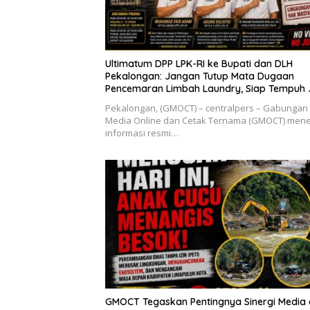
Ultimatum DPP LPK-RI ke Bupati dan DLH
Pekalongan: Jangan Tutup Mata Dugaan
Pencemaran Limbah Laundry, Siap Tempuh 
Hukum Sampai Tingkat Pusat
Pekalongan, (GMOCT) – centralpers – Gabungan
Media Online dan Cetak Ternama (GMOCT) men
informasi resmi…
GMOCT Tegaskan Pentingnya Sinergi Media