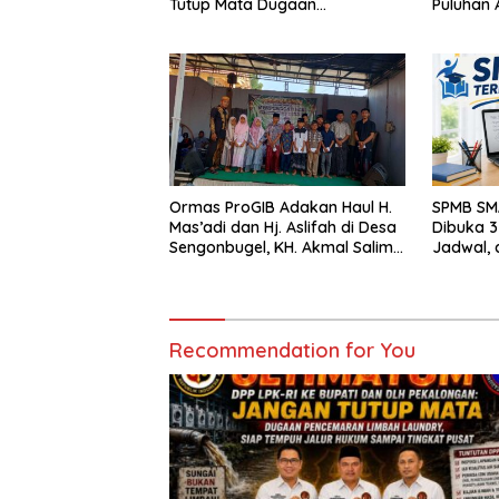
Tutup Mata Dugaan
Puluhan 
Pencemaran Limbah Laundry,
Berbagai
Siap Tempuh Jalur Hukum
Pati
Sampai Tingkat Pusat
Ormas ProGIB Adakan Haul H.
SPMB SM
Mas’adi dan Hj. Aslifah di Desa
Dibuka 3 
Sengonbugel, KH. Akmal Salim
Jadwal, 
Ajak Jamaah Perbanyak Amal
Saleh
Recommendation for You