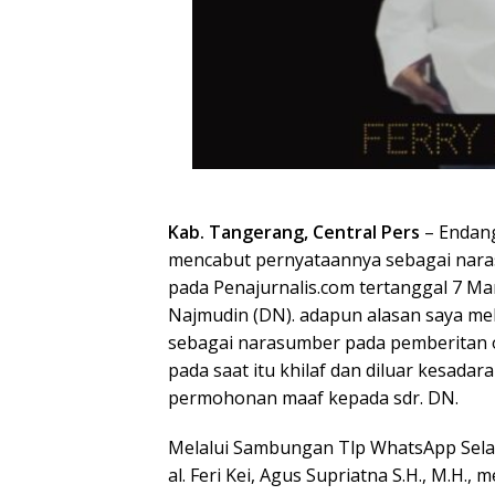
Kab. Tangerang, Central Pers
– Endang
mencabut pernyataannya sebagai naras
pada Penajurnalis.com tertanggal 7 Mar
Najmudin (DN). adapun alasan saya mel
sebagai narasumber pada pemberitan o
pada saat itu khilaf dan diluar kesada
permohonan maaf kepada sdr. DN.
Melalui Sambungan Tlp WhatsApp Sela
al. Feri Kei, Agus Supriatna S.H., M.H.,