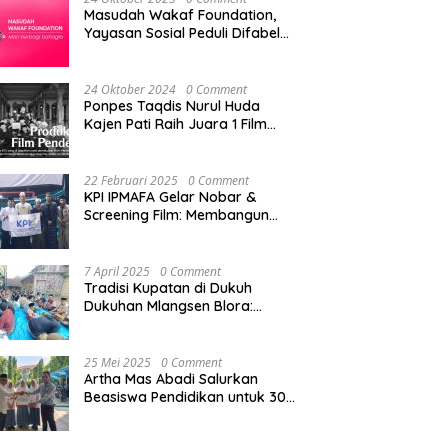
Sampai Tingkat Pusat
Masudah Wakaf Foundation,
Yayasan Sosial Peduli Difabel
di Pati
24 Oktober 2024
0 Comment
Ponpes Taqdis Nurul Huda
Kajen Pati Raih Juara 1 Film
Pendek Pesantren Tingkat
Nasional
22 Februari 2025
0 Comment
KPI IPMAFA Gelar Nobar &
Screening Film: Membangun
Kreativitas Mahasiswa di Era
Digital
7 April 2025
0 Comment
Tradisi Kupatan di Dukuh
Dukuhan Mlangsen Blora:
Akulturasi Budaya dan
Penguatan Tali Persaudaraan
25 Mei 2025
0 Comment
Artha Mas Abadi Salurkan
Beasiswa Pendidikan untuk 300
Siswa