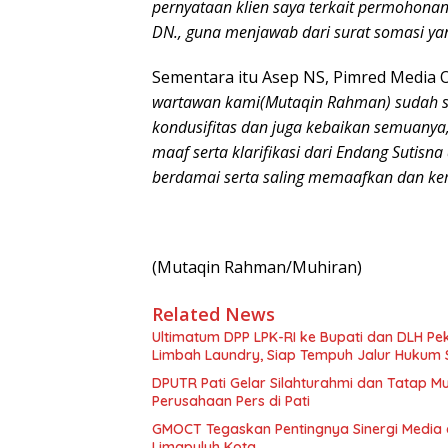
pernyataan klien saya terkait permohonan
DN., guna menjawab dari surat somasi ya
Sementara itu Asep NS, Pimred Media 
wartawan kami(Mutaqin Rahman) sudah se
kondusifitas dan juga kebaikan semuan
maaf serta klarifikasi dari Endang Sutisna
berdamai serta saling memaafkan dan kemb
(Mutaqin Rahman/Muhiran)
Related News
Ultimatum DPP LPK-RI ke Bupati dan DLH P
Limbah Laundry, Siap Tempuh Jalur Hukum 
DPUTR Pati Gelar Silahturahmi dan Tatap 
Perusahaan Pers di Pati
GMOCT Tegaskan Pentingnya Sinergi Medi
Limapuluh Kota