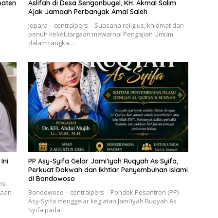
paten
Aslifah di Desa Sengonbugel, KH. Akmal Salim
Ajak Jamaah Perbanyak Amal Saleh
Jepara – centralpers – Suasana religius, khidmat dan
k
penuh kekeluargaan mewarnai Pengajian Umum
dalam rangka…
Ini
PP Asy-Syifa Gelar Jami’iyah Ruqyah As Syifa,
Perkuat Dakwah dan Ikhtiar Penyembuhan Islami
di Bondowoso
nsi
maan
Bondowoso – centralpers – Pondok Pesantren (PP)
Asy-Syifa menggelar kegiatan Jami’iyah Ruqyah As
Syifa pada…