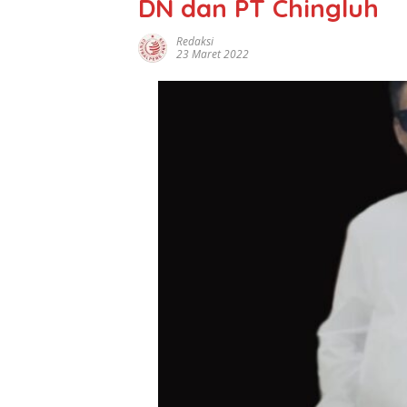
DN dan PT Chingluh
Redaksi
23 Maret 2022