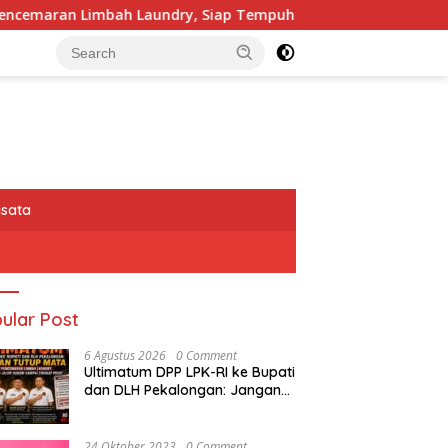
ry, Siap Tempuh Jalur Hukum Sampai Tingkat Pusat
D
isata
ular Post
6 Agustus 2026
0 Comment
Ultimatum DPP LPK-RI ke Bupati
dan DLH Pekalongan: Jangan
Tutup Mata Dugaan
Pencemaran Limbah Laundry,
Siap Tempuh Jalur Hukum
24 Oktober 2023
0 Comment