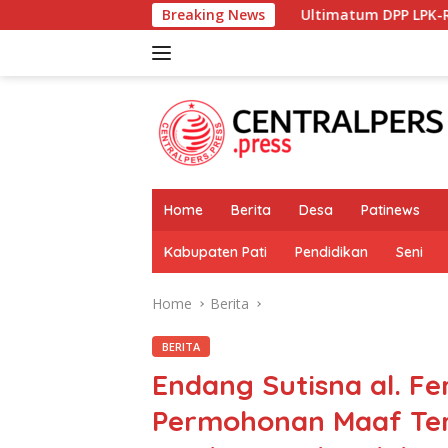
Skip
Ultimatum DPP LPK-RI ke Bupati dan DLH Pe
Breaking News
to
content
Home
Berita
Desa
Patinews
Kabupaten Pati
Pendidikan
Seni
Home
Berita
BERITA
Endang Sutisna al. Feri
Permohonan Maaf Ter