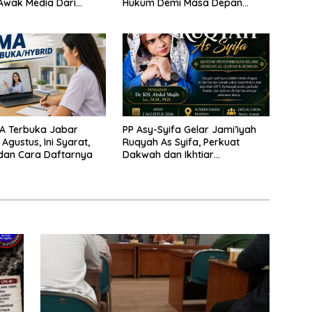
Awak Media Dari
Hukum Demi Masa Depan
 Perusahaan Pers di
Kabupaten Limapuluh Kota
A Terbuka Jabar
PP Asy-Syifa Gelar Jami’iyah
Agustus, Ini Syarat,
Ruqyah As Syifa, Perkuat
dan Cara Daftarnya
Dakwah dan Ikhtiar
Penyembuhan Islami di
Bondowoso