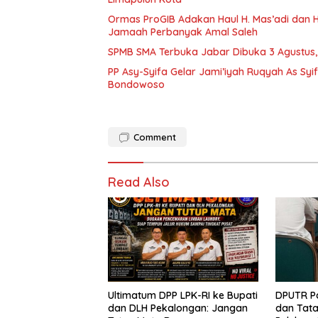
Ormas ProGIB Adakan Haul H. Mas’adi dan Hj
Jamaah Perbanyak Amal Saleh
SPMB SMA Terbuka Jabar Dibuka 3 Agustus, 
PP Asy-Syifa Gelar Jami’iyah Ruqyah As Syi
Bondowoso
Comment
Read Also
Ultimatum DPP LPK-RI ke Bupati
DPUTR Pa
dan DLH Pekalongan: Jangan
dan Tat