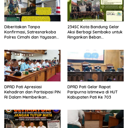
Diberitakan Tanpa
234SC Kota Bandung Gelar
Konfirmasi, Satresnarkoba
Aksi Berbagi Sembako untuk
Polres Cimahi dan Yayasan
Ringankan Beban
Ultra Jadi Korban Narasi
Masyarakat
Sepihak
DPRD Pati Apresiasi
DPRD Pati Gelar Rapat
Kehadiran dan Partisipasi PIN
Paripurna Istimewa di HUT
RI Dalam Memberikan
Kabupaten Pati Ke 703
Masukan Yang Konstruktif