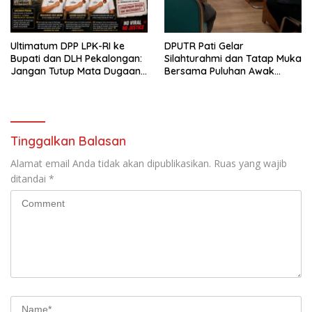
Ultimatum DPP LPK-RI ke
DPUTR Pati Gelar
Bupati dan DLH Pekalongan:
Silahturahmi dan Tatap Muka
Jangan Tutup Mata Dugaan
Bersama Puluhan Awak
Pencemaran Limbah
Media Dari Berbagai
Laundry, Siap Tempuh Jalur
Perusahaan Pers di Pati
Hukum Sampai Tingkat Pusat
Tinggalkan Balasan
Alamat email Anda tidak akan dipublikasikan.
Ruas yang wajib
ditandai
*