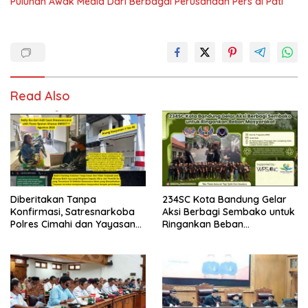
Puluhan Awak Media Dari Berbagai Perusahaan Pers di Pati
Read Also
Diberitakan Tanpa
234SC Kota Bandung Gelar
Konfirmasi, Satresnarkoba
Aksi Berbagi Sembako untuk
Polres Cimahi dan Yayasan
Ringankan Beban
Ultra Jadi Korban Narasi
Masyarakat
Sepihak