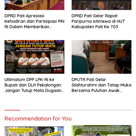
DPRD Pati Apresiasi
DPRD Pati Gelar Rapat
Kehadiran dan Partisipasi PIN
Paripurna Istimewa di HUT
RI Dalam Memberikan
Kabupaten Pati Ke 703
Masukan Yang Konstruktif
Ultimatum DPP LPK-RI ke
DPUTR Pati Gelar
Bupati dan DLH Pekalongan:
Silahturahmi dan Tatap Muka
Jangan Tutup Mata Dugaan
Bersama Puluhan Awak
Pencemaran Limbah
Media Dari Berbagai
Laundry, Siap Tempuh Jalur
Perusahaan Pers di Pati
Hukum Sampai Tingkat Pusat
Recommendation for You