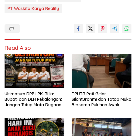
PT Waskita Karya Reality
Read Also
Ultimatum DPP LPK-RI ke
DPUTR Pati Gelar
Bupati dan DLH Pekalongan:
Silahturahmi dan Tatap Muka
Jangan Tutup Mata Dugaan
Bersama Puluhan Awak
Pencemaran Limbah
Media Dari Berbagai
Laundry, Siap Tempuh Jalur
Perusahaan Pers di Pati
Hukum Sampai Tingkat Pusat