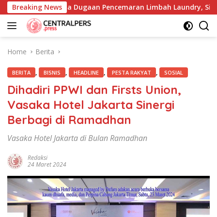
Skip
utup Mata Dugaan Pencemaran Limbah Laundry, Siap Tempuh Ja
Breaking News
to
content
Home
Berita
,
,
,
,
BERITA
BISNIS
HEADLINE
PESTA RAKYAT
SOSIAL
Dihadiri PPWI dan Firsts Union,
Vasaka Hotel Jakarta Sinergi
Berbagi di Ramadhan
Vasaka Hotel Jakarta di Bulan Ramadhan
Redaksi
24 Maret 2024