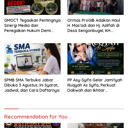
GMOCT Tegaskan Pentingnya
Ormas ProGIB Adakan Haul
Sinergi Media dan
H. Mas’adi dan Hj. Aslifah di
Penegakan Hukum Demi
Desa Sengonbugel, KH.
Masa Depan Kabupaten
Akmal Salim Ajak Jamaah
Limapuluh Kota
Perbanyak Amal Saleh
SPMB SMA Terbuka Jabar
PP Asy-Syifa Gelar Jami’iyah
Dibuka 3 Agustus, Ini Syarat,
Ruqyah As Syifa, Perkuat
Jadwal, dan Cara Daftarnya
Dakwah dan Ikhtiar
Penyembuhan Islami di
Bondowoso
Recommendation for You