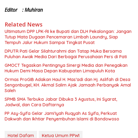
Editor : Muhiran
Related News
Ultimatum DPP LPK-RI ke Bupati dan DLH Pekalongan: Jangan
Tutup Mata Dugaan Pencemaran Limbah Laundry, Siap
Tempuh Jalur Hukum Sampai Tingkat Pusat
DPUTR Pati Gelar Silahturahmi dan Tatap Muka Bersama
Puluhan Awak Media Dari Berbagai Perusahaan Pers di Pati
GMOCT Tegaskan Pentingnya Sinergi Media dan Penegakan
Hukum Demi Masa Depan Kabupaten Limapuluh Kota
Ormas ProGIB Adakan Haul H. Mas’adi dan Hj. Aslifah di Desa
Sengonbugel, KH. Akmal Salim Ajak Jamaah Perbanyak Amal
Saleh
SPMB SMA Terbuka Jabar Dibuka 3 Agustus, Ini Syarat,
Jadwal, dan Cara Daftarnya
PP Asy-Syifa Gelar Jami’iyah Ruqyah As Syifa, Perkuat
Dakwah dan Ikhtiar Penyembuhan Islami di Bondowoso
Hotel Dafam
Ketua Umum PPWI