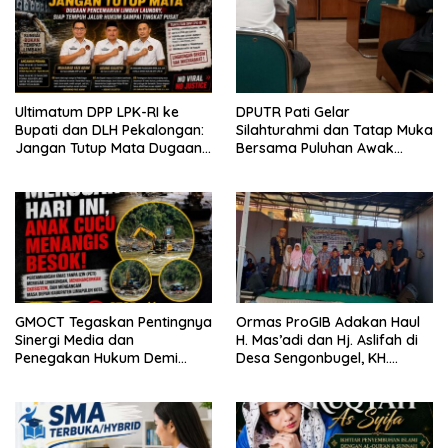
Ultimatum DPP LPK-RI ke
DPUTR Pati Gelar
Bupati dan DLH Pekalongan:
Silahturahmi dan Tatap Muka
Jangan Tutup Mata Dugaan
Bersama Puluhan Awak
Pencemaran Limbah
Media Dari Berbagai
Laundry, Siap Tempuh Jalur
Perusahaan Pers di Pati
Hukum Sampai Tingkat Pusat
GMOCT Tegaskan Pentingnya
Ormas ProGIB Adakan Haul
Sinergi Media dan
H. Mas’adi dan Hj. Aslifah di
Penegakan Hukum Demi
Desa Sengonbugel, KH.
Masa Depan Kabupaten
Akmal Salim Ajak Jamaah
Limapuluh Kota
Perbanyak Amal Saleh