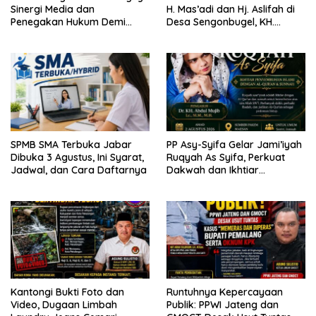
Sinergi Media dan
H. Mas’adi dan Hj. Aslifah di
Penegakan Hukum Demi
Desa Sengonbugel, KH.
Masa Depan Kabupaten
Akmal Salim Ajak Jamaah
Limapuluh Kota
Perbanyak Amal Saleh
SPMB SMA Terbuka Jabar
PP Asy-Syifa Gelar Jami’iyah
Dibuka 3 Agustus, Ini Syarat,
Ruqyah As Syifa, Perkuat
Jadwal, dan Cara Daftarnya
Dakwah dan Ikhtiar
Penyembuhan Islami di
Bondowoso
Kantongi Bukti Foto dan
Runtuhnya Kepercayaan
Video, Dugaan Limbah
Publik: PPWI Jateng dan