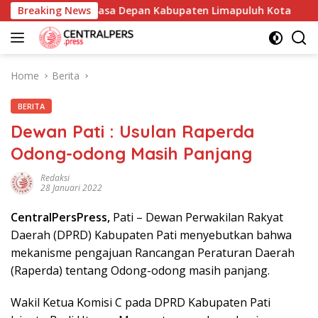
Skip
kum Demi Masa Depan Kabupaten Limapuluh Kota
Breaking News
Orma
to
content
Home
Berita
BERITA
Dewan Pati : Usulan Raperda
Odong-odong Masih Panjang
Redaksi
28 Januari 2022
CentralPersPress,
Pati – Dewan Perwakilan Rakyat
Daerah (DPRD) Kabupaten Pati menyebutkan bahwa
mekanisme pengajuan Rancangan Peraturan Daerah
(Raperda) tentang Odong-odong masih panjang.
Wakil Ketua Komisi C pada DPRD Kabupaten Pati