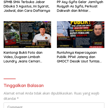
SPMB SMA Terbuka Jabar
PP Asy-Syifa Gelar Jami’iyah
Dibuka 3 Agustus, Ini Syarat,
Ruqyah As Syifa, Perkuat
Jadwal, dan Cara Daftarnya
Dakwah dan Ikhtiar
Penyembuhan Islami di
Bondowoso
Kantongi Bukti Foto dan
Runtuhnya Kepercayaan
Video, Dugaan Limbah
Publik: PPWI Jateng dan
Laundry Jeans Cemari
GMOCT Desak Usut Tuntas
Sungai Pekalongan, LPK-RI
Kasus “Memeras dan
dan GMOCT Desak KLH, Polri
Diperas” Bupati Pemalang
Hingga Kejaksaan Bertindak
Serta Oknum KPK
Tegas
Tinggalkan Balasan
Alamat email Anda tidak akan dipublikasikan.
Ruas yang wajib
ditandai
*