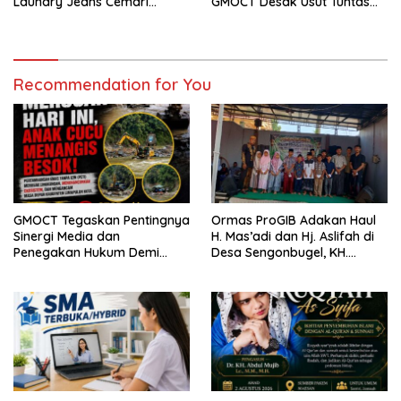
Laundry Jeans Cemari
GMOCT Desak Usut Tuntas
Sungai Pekalongan, LPK-RI
Kasus “Memeras dan
dan GMOCT Desak KLH, Polri
Diperas” Bupati Pemalang
Hingga Kejaksaan Bertindak
Serta Oknum KPK
Tegas
Recommendation for You
GMOCT Tegaskan Pentingnya
Ormas ProGIB Adakan Haul
Sinergi Media dan
H. Mas’adi dan Hj. Aslifah di
Penegakan Hukum Demi
Desa Sengonbugel, KH.
Masa Depan Kabupaten
Akmal Salim Ajak Jamaah
Limapuluh Kota
Perbanyak Amal Saleh