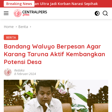
Skip
i dan Yayasan Ultra Jadi Korban Narasi Sepihak
Breaking News
234SC
to
content
Home
Berita
BERITA
Bandang Waluyo Berpesan Agar
Karang Taruna Aktif Kembangkan
Potensi Desa
Redaksi
8 Februari 2024