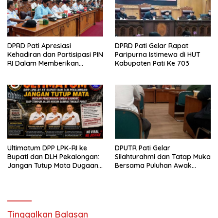
DPRD Pati Apresiasi
DPRD Pati Gelar Rapat
Kehadiran dan Partisipasi PIN
Paripurna Istimewa di HUT
RI Dalam Memberikan
Kabupaten Pati Ke 703
Masukan Yang Konstruktif
Ultimatum DPP LPK-RI ke
DPUTR Pati Gelar
Bupati dan DLH Pekalongan:
Silahturahmi dan Tatap Muka
Jangan Tutup Mata Dugaan
Bersama Puluhan Awak
Pencemaran Limbah
Media Dari Berbagai
Laundry, Siap Tempuh Jalur
Perusahaan Pers di Pati
Hukum Sampai Tingkat Pusat
Tinggalkan Balasan