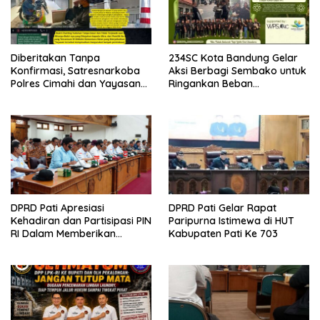
Diberitakan Tanpa
234SC Kota Bandung Gelar
Konfirmasi, Satresnarkoba
Aksi Berbagi Sembako untuk
Polres Cimahi dan Yayasan
Ringankan Beban
Ultra Jadi Korban Narasi
Masyarakat
Sepihak
DPRD Pati Apresiasi
DPRD Pati Gelar Rapat
Kehadiran dan Partisipasi PIN
Paripurna Istimewa di HUT
RI Dalam Memberikan
Kabupaten Pati Ke 703
Masukan Yang Konstruktif