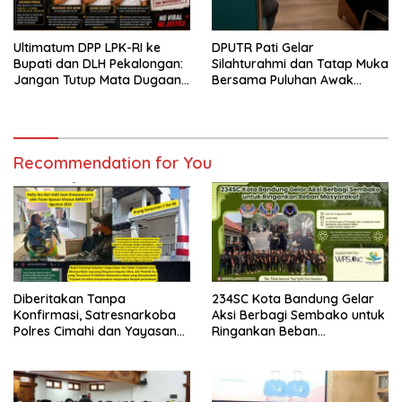
Ultimatum DPP LPK-RI ke
DPUTR Pati Gelar
Bupati dan DLH Pekalongan:
Silahturahmi dan Tatap Muka
Jangan Tutup Mata Dugaan
Bersama Puluhan Awak
Pencemaran Limbah
Media Dari Berbagai
Laundry, Siap Tempuh Jalur
Perusahaan Pers di Pati
Hukum Sampai Tingkat Pusat
Recommendation for You
Diberitakan Tanpa
234SC Kota Bandung Gelar
Konfirmasi, Satresnarkoba
Aksi Berbagi Sembako untuk
Polres Cimahi dan Yayasan
Ringankan Beban
Ultra Jadi Korban Narasi
Masyarakat
Sepihak